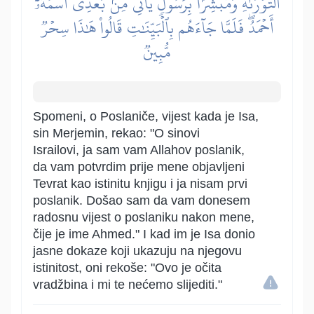
ٱلتَّوۡرَىٰةِ وَمُبَشِّرَۢا بِرَسُولٖ يَأۡتِي مِنۢ بَعۡدِي ٱسۡمُهُۥٓ
أَحۡمَدُۖ فَلَمَّا جَآءَهُم بِٱلۡبَيِّنَٰتِ قَالُواْ هَٰذَا سِحۡرٞ
مُّبِينٞ
Spomeni, o Poslaniče, vijest kada je Isa,
sin Merjemin, rekao: "O sinovi
Israilovi, ja sam vam Allahov poslanik,
da vam potvrdim prije mene objavljeni
Tevrat kao istinitu knjigu i ja nisam prvi
poslanik. Došao sam da vam donesem
radosnu vijest o poslaniku nakon mene,
čije je ime Ahmed." I kad im je Isa donio
jasne dokaze koji ukazuju na njegovu
istinitost, oni rekoše: "Ovo je očita
vradžbina i mi te nećemo slijediti."