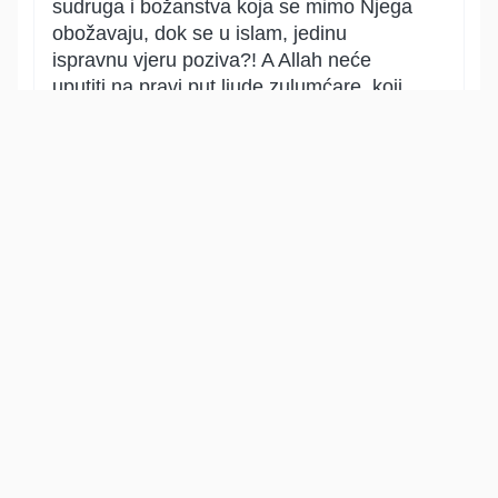
sudruga i božanstva koja se mimo Njega
obožavaju, dok se u islam, jedinu
ispravnu vjeru poziva?! A Allah neće
uputiti na pravi put ljude zulumćare, koji
sebi čine nepravdu, kroz širk i grijehe.
Show other translations
التفاسير:
الطبري
ابن كثير
السعدي
المختصر
المُيسَّر
|
هدايات
النفحات المكية
8
:
61
يُرِيدُونَ لِيُطۡفِـُٔواْ نُورَ ٱللَّهِ بِأَفۡوَٰهِهِمۡ وَٱللَّهُ مُتِمُّ
نُورِهِۦ وَلَوۡ كَرِهَ ٱلۡكَٰفِرُونَ