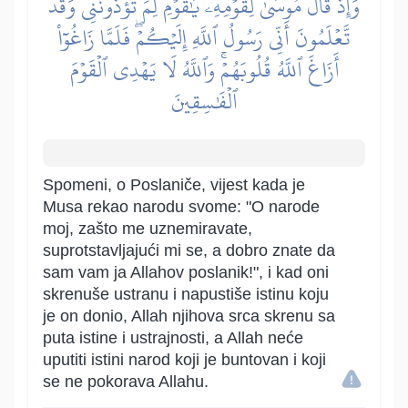
وَإِذۡ قَالَ مُوسَىٰ لِقَوۡمِهِۦ يَٰقَوۡمِ لِمَ تُؤۡذُونَنِي وَقَد
تَّعۡلَمُونَ أَنِّي رَسُولُ ٱللَّهِ إِلَيۡكُمۡۖ فَلَمَّا زَاغُوٓاْ
أَزَاغَ ٱللَّهُ قُلُوبَهُمۡۚ وَٱللَّهُ لَا يَهۡدِي ٱلۡقَوۡمَ
ٱلۡفَٰسِقِينَ
Spomeni, o Poslaniče, vijest kada je
Musa rekao narodu svome: "O narode
moj, zašto me uznemiravate,
suprotstavljajući mi se, a dobro znate da
sam vam ja Allahov poslanik!", i kad oni
skrenuše ustranu i napustiše istinu koju
je on donio, Allah njihova srca skrenu sa
puta istine i ustrajnosti, a Allah neće
uputiti istini narod koji je buntovan i koji
se ne pokorava Allahu.