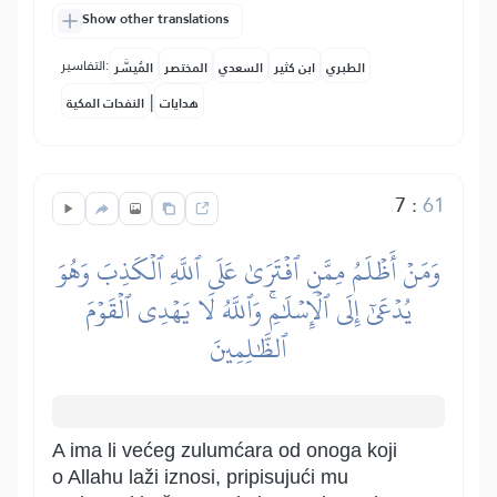
Show other translations
التفاسير:
الطبري
ابن كثير
السعدي
المختصر
المُيسَّر
|
هدايات
النفحات المكية
7
:
61
وَمَنۡ أَظۡلَمُ مِمَّنِ ٱفۡتَرَىٰ عَلَى ٱللَّهِ ٱلۡكَذِبَ وَهُوَ
يُدۡعَىٰٓ إِلَى ٱلۡإِسۡلَٰمِۚ وَٱللَّهُ لَا يَهۡدِي ٱلۡقَوۡمَ
ٱلظَّٰلِمِينَ
A ima li većeg zulumćara od onoga koji
o Allahu laži iznosi, pripisujući mu