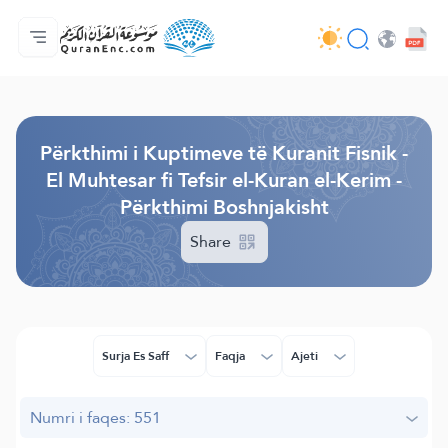
Ballina
Indeksi i Përkthimeve
Audio
Shërbime për zhvillues (programues) - API
Rreth projektit
Na kontaktoni
Gjuha
Browse Old Version
Përkthimi i Kuptimeve të Kuranit Fisnik -
El Muhtesar fi Tefsir el-Kuran el-Kerim -
Përkthimi Boshnjakisht
Share
Surja Es Saff
Faqja
Ajeti
Numri i faqes: 551