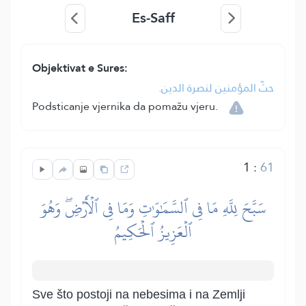
Es-Saff
Objektivat e Sures:
حثّ المؤمنين لنصرة الدين.
Podsticanje vjernika da pomažu vjeru.
1
:
61
سَبَّحَ لِلَّهِ مَا فِي ٱلسَّمَٰوَٰتِ وَمَا فِي ٱلۡأَرۡضِۖ وَهُوَ
ٱلۡعَزِيزُ ٱلۡحَكِيمُ
Sve što postoji na nebesima i na Zemlji