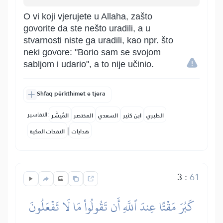
O vi koji vjerujete u Allaha, zašto
govorite da ste nešto uradili, a u
stvarnosti niste ga uradili, kao npr. što
neki govore: "Borio sam se svojom
sabljom i udario", a to nije učinio.
Shfaq përkthimet e tjera
التفاسير:
الطبري
ابن كثير
السعدي
المختصر
المُيسَّر
|
هدايات
النفحات المكية
3
:
61
كَبُرَ مَقۡتًا عِندَ ٱللَّهِ أَن تَقُولُواْ مَا لَا تَفۡعَلُونَ