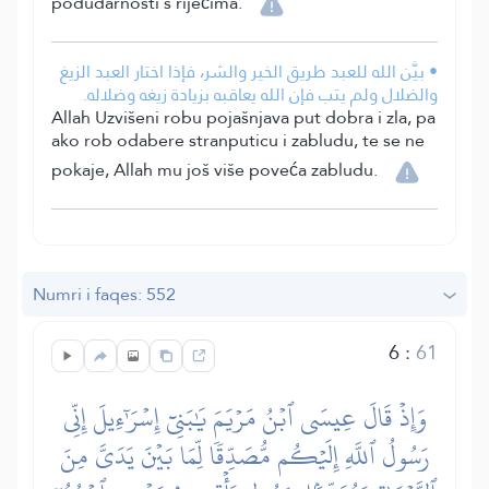
podudarnosti s riječima.
• بيَّن الله للعبد طريق الخير والشر، فإذا اختار العبد الزيغ
والضلال ولم يتب فإن الله يعاقبه بزيادة زيغه وضلاله.
Allah Uzvišeni robu pojašnjava put dobra i zla, pa
ako rob odabere stranputicu i zabludu, te se ne
pokaje, Allah mu još više poveća zabludu.
Numri i faqes: 552
6
:
61
وَإِذۡ قَالَ عِيسَى ٱبۡنُ مَرۡيَمَ يَٰبَنِيٓ إِسۡرَٰٓءِيلَ إِنِّي
رَسُولُ ٱللَّهِ إِلَيۡكُم مُّصَدِّقٗا لِّمَا بَيۡنَ يَدَيَّ مِنَ