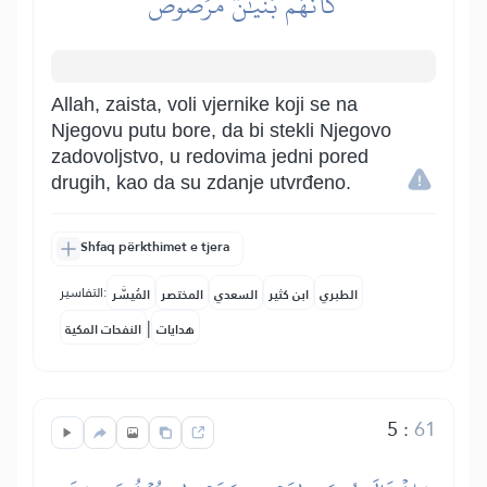
كَأَنَّهُم بُنۡيَٰنٞ مَّرۡصُوصٞ
Allah, zaista, voli vjernike koji se na
Njegovu putu bore, da bi stekli Njegovo
zadovoljstvo, u redovima jedni pored
drugih, kao da su zdanje utvrđeno.
Shfaq përkthimet e tjera
التفاسير:
الطبري
ابن كثير
السعدي
المختصر
المُيسَّر
|
هدايات
النفحات المكية
5
:
61