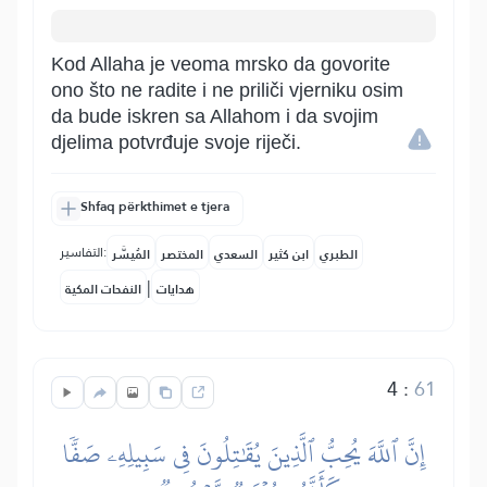
Kod Allaha je veoma mrsko da govorite
ono što ne radite i ne priliči vjerniku osim
da bude iskren sa Allahom i da svojim
djelima potvrđuje svoje riječi.
Shfaq përkthimet e tjera
التفاسير:
الطبري
ابن كثير
السعدي
المختصر
المُيسَّر
|
هدايات
النفحات المكية
4
:
61
إِنَّ ٱللَّهَ يُحِبُّ ٱلَّذِينَ يُقَٰتِلُونَ فِي سَبِيلِهِۦ صَفّٗا