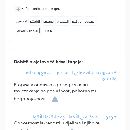
Shfaq përkthimet e tjera
التفاسير:
الطبري
ابن كثير
السعدي
المختصر
المُيسَّر
|
هدايات
النفحات المكية
Dobitë e ajeteve të kësaj faqeje:
• مشروعية مبايعة ولي الأمر على السمع والطاعة
والتقوى.
Propisanost davanja prisege vladaru i
zavjetovanja na poslušnost, pokornost i
bogobojaznost.
• وجوب الصدق في الأفعال ومطابقتها للأقوال.
Obaveznost iskrenosti u djelima i njihove