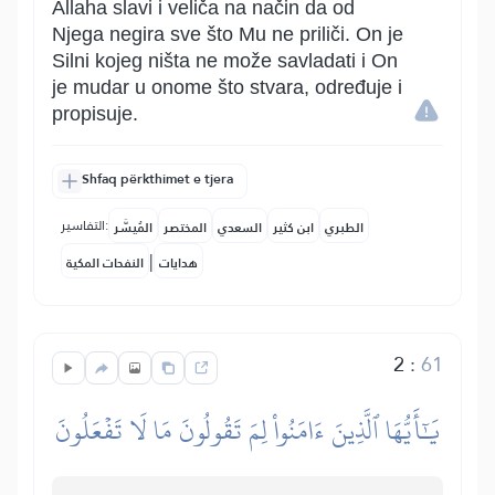
Allaha slavi i veliča na način da od
Njega negira sve što Mu ne priliči. On je
Silni kojeg ništa ne može savladati i On
je mudar u onome što stvara, određuje i
propisuje.
Shfaq përkthimet e tjera
التفاسير:
الطبري
ابن كثير
السعدي
المختصر
المُيسَّر
|
هدايات
النفحات المكية
2
:
61
يَٰٓأَيُّهَا ٱلَّذِينَ ءَامَنُواْ لِمَ تَقُولُونَ مَا لَا تَفۡعَلُونَ