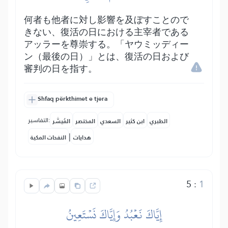
何者も他者に対し影響を及ぼすことので
きない、復活の日における主宰者である
アッラーを尊崇する。「ヤウミッディー
ン（最後の日）」とは、復活の日および
審判の日を指す。
Shfaq përkthimet e tjera
التفاسير:
الطبري
ابن كثير
السعدي
المختصر
المُيسَّر
|
هدايات
النفحات المكية
5
:
1
إِيَّاكَ نَعۡبُدُ وَإِيَّاكَ نَسۡتَعِينُ