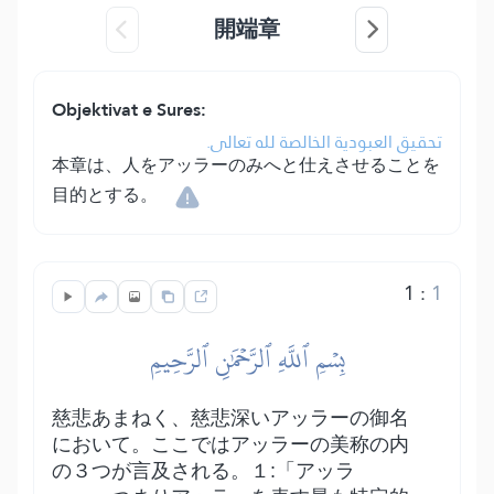
開端章
Objektivat e Sures:
تحقيق العبودية الخالصة لله تعالى.
本章は、人をアッラーのみへと仕えさせることを
目的とする。
1
:
1
بِسۡمِ ٱللَّهِ ٱلرَّحۡمَٰنِ ٱلرَّحِيمِ
慈悲あまねく、慈悲深いアッラーの御名
において。ここではアッラーの美称の内
の３つが言及される。１:「アッラ