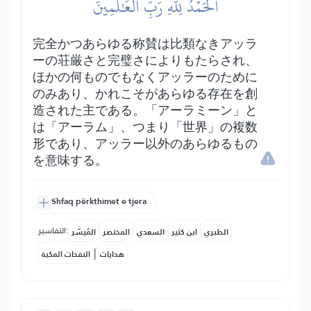
ٱلۡحَمۡدُ لِلَّهِ رَبِّ ٱلۡعَٰلَمِينَ
完全かつあらゆる称賛は比類なきアッラ
ーの荘厳さと完璧さによりもたらされ、
ほかの何ものでもなくアッラーのために
のみあり、かれこそがあらゆる存在を創
造された主である。「アーラミーン」と
は「アーラム」、つまり「世界」の複数
形であり、アッラー以外のあらゆるもの
を意味する。
Shfaq përkthimet e tjera
التفاسير:
الطبري
ابن كثير
السعدي
المختصر
المُيسَّر
|
هدايات
النفحات المكية