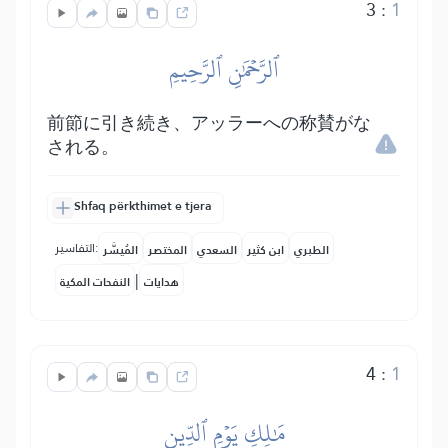
3
:
1
ٱلرَّحۡمَٰنِ ٱلرَّحِيمِ
前節に引き続き、アッラーへの称賛がな
される。
Shfaq përkthimet e tjera
التفاسير:
الطبري
ابن كثير
السعدي
المختصر
المُيسَّر
|
هدايات
النفحات المكية
4
:
1
مَٰلِكِ يَوۡمِ ٱلدِّينِ