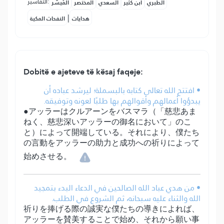
التفاسير:
الطبري
ابن كثير
السعدي
المختصر
المُيسَّر
|
هدايات
النفحات المكية
Dobitë e ajeteve të kësaj faqeje:
• افتتح الله تعالى كتابه بالبسملة؛ ليرشد عباده أن
يبدؤوا أعمالهم وأقوالهم بها طلبًا لعونه وتوفيقه.
●アッラーはクルアーンをバスマラ（「慈悲あま
ねく、慈悲深いアッラーの御名において」のこ
と）によって開端している。それにより、僕たち
の言動をアッラーの助力と成功への祈りによって
始めさせる。
• من هدي عباد الله الصالحين في الدعاء البدء بتمجيد
الله والثناء عليه سبحانه، ثم الشروع في الطلب.
祈りを捧げる際の誠実な僕たちの導きによれば、
アッラーを賛美することで始め、それから願い事