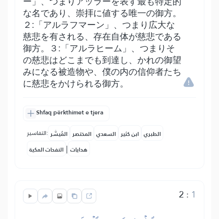
ー」、つまりアッラーを表す最も特定的
な名であり、崇拝に値する唯一の御方。
２:「アルラフマーン」、つまり広大な
慈悲を有される、存在自体が慈悲である
御方。３:「アルラヒーム」、つまりそ
の慈悲はどこまでも到達し、かれの御望
みになる被造物や、僕の内の信仰者たち
に慈悲をかけられる御方。
Shfaq përkthimet e tjera
التفاسير:
الطبري
ابن كثير
السعدي
المختصر
المُيسَّر
|
هدايات
النفحات المكية
2
:
1