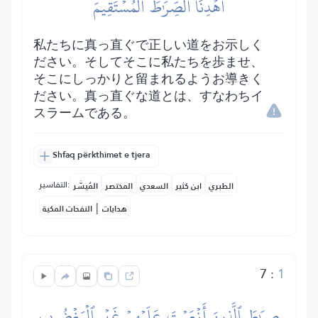
ٱهۡدِنَا ٱلصِّرَٰطَ ٱلۡمُسۡتَقِيمَ
私たちに真っ直ぐで正しい道をお示しく
ださい。そしてそこに私たちを歩ませ、
そこにしっかりと留まれるようお導きく
ださい。真っ直ぐな道とは、すなわちイ
スラームである。
Shfaq përkthimet e tjera
التفاسير:
الطبري
ابن كثير
السعدي
المختصر
المُيسَّر
|
هدايات
النفحات المكية
7
:
1
صِرَٰطَ ٱلَّذِينَ أَنۡعَمۡتَ عَلَيۡهِمۡ غَيۡرِ ٱلۡمَغۡضُوبِ