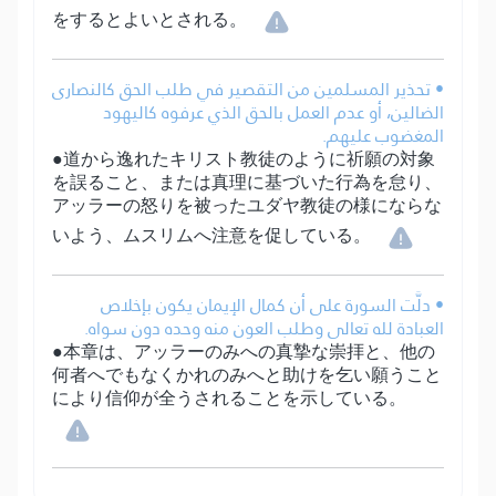
をするとよいとされる。
• تحذير المسلمين من التقصير في طلب الحق كالنصارى
الضالين، أو عدم العمل بالحق الذي عرفوه كاليهود
المغضوب عليهم.
●道から逸れたキリスト教徒のように祈願の対象
を誤ること、または真理に基づいた行為を怠り、
アッラーの怒りを被ったユダヤ教徒の様にならな
いよう、ムスリムへ注意を促している。
• دلَّت السورة على أن كمال الإيمان يكون بإخلاص
العبادة لله تعالى وطلب العون منه وحده دون سواه.
●本章は、アッラーのみへの真摯な崇拝と、他の
何者へでもなくかれのみへと助けを乞い願うこと
により信仰が全うされることを示している。