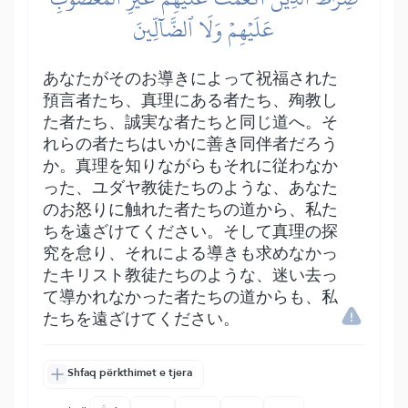
عَلَيۡهِمۡ وَلَا ٱلضَّآلِّينَ
あなたがそのお導きによって祝福された
預言者たち、真理にある者たち、殉教し
た者たち、誠実な者たちと同じ道へ。そ
れらの者たちはいかに善き同伴者だろう
か。真理を知りながらもそれに従わなか
った、ユダヤ教徒たちのような、あなた
のお怒りに触れた者たちの道から、私た
ちを遠ざけてください。そして真理の探
究を怠り、それによる導きも求めなかっ
たキリスト教徒たちのような、迷い去っ
て導かれなかった者たちの道からも、私
たちを遠ざけてください。
Shfaq përkthimet e tjera