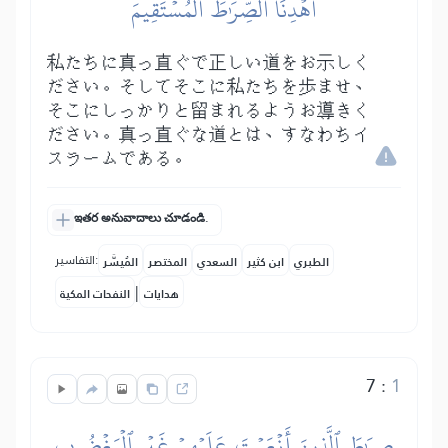
ٱهۡدِنَا ٱلصِّرَٰطَ ٱلۡمُسۡتَقِيمَ
私たちに真っ直ぐで正しい道をお示しく
ださい。そしてそこに私たちを歩ませ、
そこにしっかりと留まれるようお導きく
ださい。真っ直ぐな道とは、すなわちイ
スラームである。
ఇతర అనువాదాలు చూడండి.
التفاسير:
الطبري
ابن كثير
السعدي
المختصر
المُيسَّر
|
هدايات
النفحات المكية
7
:
1
صِرَٰطَ ٱلَّذِينَ أَنۡعَمۡتَ عَلَيۡهِمۡ غَيۡرِ ٱلۡمَغۡضُوبِ