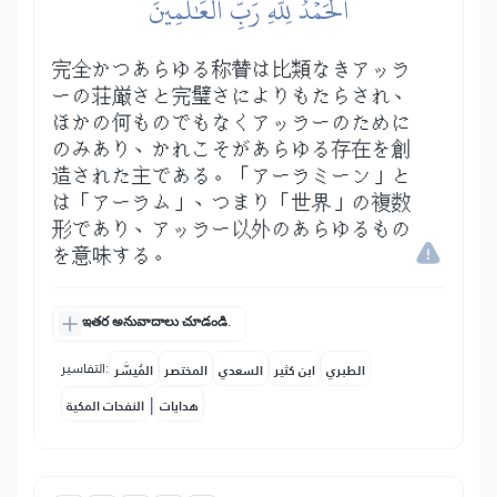
ٱلۡحَمۡدُ لِلَّهِ رَبِّ ٱلۡعَٰلَمِينَ
完全かつあらゆる称賛は比類なきアッラ
ーの荘厳さと完璧さによりもたらされ、
ほかの何ものでもなくアッラーのために
のみあり、かれこそがあらゆる存在を創
造された主である。「アーラミーン」と
は「アーラム」、つまり「世界」の複数
形であり、アッラー以外のあらゆるもの
を意味する。
ఇతర అనువాదాలు చూడండి.
التفاسير:
الطبري
ابن كثير
السعدي
المختصر
المُيسَّر
|
هدايات
النفحات المكية