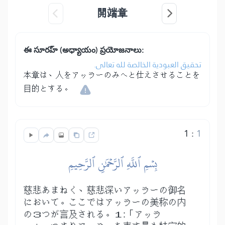
開端章
ఈ సూరహ్ (అధ్యాయం) ప్రయోజనాలు:
تحقيق العبودية الخالصة لله تعالى.
本章は、人をアッラーのみへと仕えさせることを
目的とする。
1
:
1
بِسۡمِ ٱللَّهِ ٱلرَّحۡمَٰنِ ٱلرَّحِيمِ
慈悲あまねく、慈悲深いアッラーの御名
において。ここではアッラーの美称の内
の３つが言及される。１:「アッラ