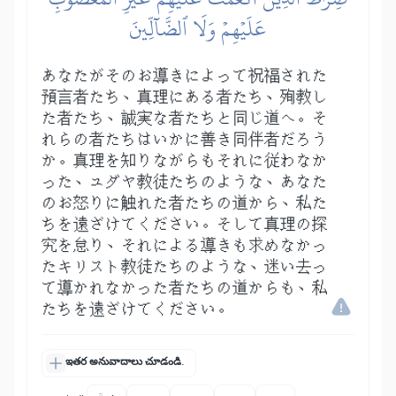
عَلَيۡهِمۡ وَلَا ٱلضَّآلِّينَ
あなたがそのお導きによって祝福された
預言者たち、真理にある者たち、殉教し
た者たち、誠実な者たちと同じ道へ。そ
れらの者たちはいかに善き同伴者だろう
か。真理を知りながらもそれに従わなか
った、ユダヤ教徒たちのような、あなた
のお怒りに触れた者たちの道から、私た
ちを遠ざけてください。そして真理の探
究を怠り、それによる導きも求めなかっ
たキリスト教徒たちのような、迷い去っ
て導かれなかった者たちの道からも、私
たちを遠ざけてください。
ఇతర అనువాదాలు చూడండి.