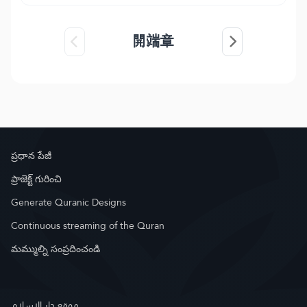
開端章
ప్రధాన పేజీ
ప్రాజెక్ట్ గురించి
Generate Quranic Designs
Continuous streaming of the Quran
మమ్ముల్ని సంప్రదించండి
موقع دار الإسلام