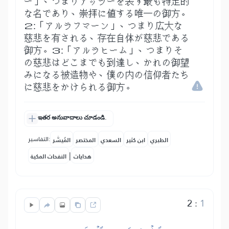
ー」、つまりアッラーを表す最も特定的
な名であり、崇拝に値する唯一の御方。
２:「アルラフマーン」、つまり広大な
慈悲を有される、存在自体が慈悲である
御方。３:「アルラヒーム」、つまりそ
の慈悲はどこまでも到達し、かれの御望
みになる被造物や、僕の内の信仰者たち
に慈悲をかけられる御方。
ఇతర అనువాదాలు చూడండి.
التفاسير:
الطبري
ابن كثير
السعدي
المختصر
المُيسَّر
|
هدايات
النفحات المكية
2
:
1