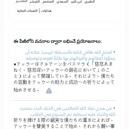
التفاسير:
الطبري
ابن كثير
السعدي
المختصر
المُيسَّر
|
هدايات
النفحات المكية
ఈ పేజీలోని వచనాల ద్వారా లభించే ప్రయోజనాలు:
• افتتح الله تعالى كتابه بالبسملة؛ ليرشد عباده أن
يبدؤوا أعمالهم وأقوالهم بها طلبًا لعونه وتوفيقه.
●アッラーはクルアーンをバスマラ（「慈悲あま
ねく、慈悲深いアッラーの御名において」のこ
と）によって開端している。それにより、僕たち
の言動をアッラーの助力と成功への祈りによって
始めさせる。
• من هدي عباد الله الصالحين في الدعاء البدء بتمجيد
الله والثناء عليه سبحانه، ثم الشروع في الطلب.
祈りを捧げる際の誠実な僕たちの導きによれば、
アッラーを賛美することで始め、それから願い事