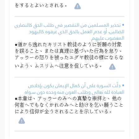
をするとよいとされる。
• تحذير المسلمين من التقصير في طلب الحق كالنصارى
الضالين، أو عدم العمل بالحق الذي عرفوه كاليهود
المغضوب عليهم.
●道から逸れたキリスト教徒のように祈願の対象
を誤ること、または真理に基づいた行為を怠り、
アッラーの怒りを被ったユダヤ教徒の様にならな
いよう、ムスリムへ注意を促している。
• دلَّت السورة على أن كمال الإيمان يكون بإخلاص
العبادة لله تعالى وطلب العون منه وحده دون سواه.
●本章は、アッラーのみへの真摯な崇拝と、他の
何者へでもなくかれのみへと助けを乞い願うこと
により信仰が全うされることを示している。