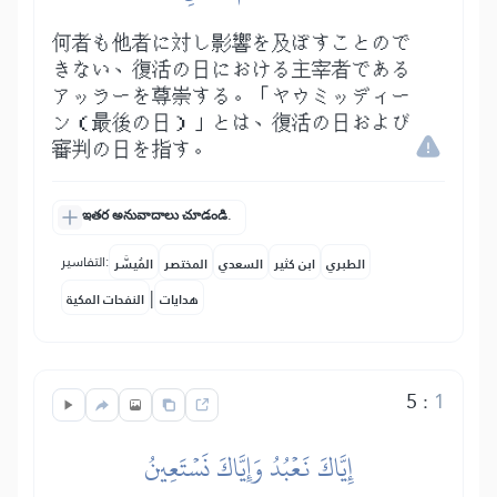
何者も他者に対し影響を及ぼすことので
きない、復活の日における主宰者である
アッラーを尊崇する。「ヤウミッディー
ン（最後の日）」とは、復活の日および
審判の日を指す。
ఇతర అనువాదాలు చూడండి.
التفاسير:
الطبري
ابن كثير
السعدي
المختصر
المُيسَّر
|
هدايات
النفحات المكية
5
:
1
إِيَّاكَ نَعۡبُدُ وَإِيَّاكَ نَسۡتَعِينُ