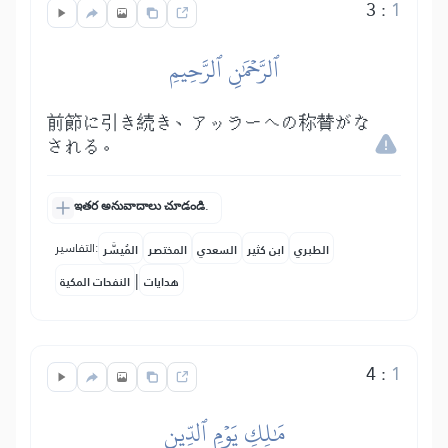
3
:
1
ٱلرَّحۡمَٰنِ ٱلرَّحِيمِ
前節に引き続き、アッラーへの称賛がな
される。
ఇతర అనువాదాలు చూడండి.
التفاسير:
الطبري
ابن كثير
السعدي
المختصر
المُيسَّر
|
هدايات
النفحات المكية
4
:
1
مَٰلِكِ يَوۡمِ ٱلدِّينِ