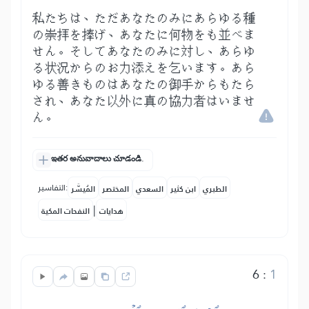
私たちは、ただあなたのみにあらゆる種
の崇拝を捧げ、あなたに何物をも並べま
せん。そしてあなたのみに対し、あらゆ
る状況からのお力添えを乞います。あら
ゆる善きものはあなたの御手からもたら
され、あなた以外に真の協力者はいませ
ん。
ఇతర అనువాదాలు చూడండి.
التفاسير:
الطبري
ابن كثير
السعدي
المختصر
المُيسَّر
|
هدايات
النفحات المكية
6
:
1