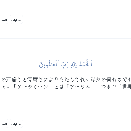
|
هدايات
النفح
ٱلۡحَمۡدُ لِلَّهِ رَبِّ ٱلۡعَٰلَمِينَ
ーの荘厳さと完璧さによりもたらされ、ほかの何もので
ある。「アーラミーン」とは「アーラム」、つまり「世
|
هدايات
النفح