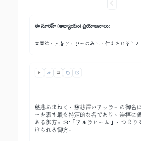
ఈ సూరహ్ (అధ్యాయం) ప్రయోజనాలు:
本章は、人をアッラーのみへと仕えさせること
慈悲あまねく、慈悲深いアッラーの御名に
ーを表す最も特定的な名であり、崇拝に値
ある御方。３:「アルラヒーム」、つまり
けられる御方。