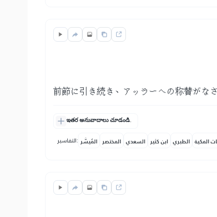
前節に引き続き、アッラーへの称賛がな
ఇతర అనువాదాలు చూడండి.
التفاسير:
ات المكية
الطبري
ابن كثير
السعدي
المختصر
المُيسَّر