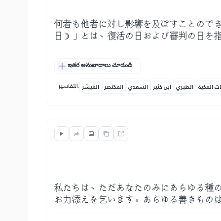
何者も他者に対し影響を及ぼすことので
日）」とは、復活の日および審判の日を
ఇతర అనువాదాలు చూడండి.
التفاسير:
ات المكية
الطبري
ابن كثير
السعدي
المختصر
المُيسَّر
私たちは、ただあなたのみにあらゆる種
お力添えを乞います。あらゆる善きもの