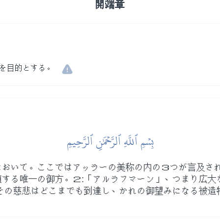
開端章
を目的とする。
بِسۡمِ ٱللَّهِ ٱلرَّحۡمَٰنِ ٱلرَّحِيمِ
おいて。ここではアッラーの美称の内の３つが言及され
する唯一の御方。２:「アルラフマーン」、つまり広大
その慈悲はどこまでも到達し、かれの御望みになる被造