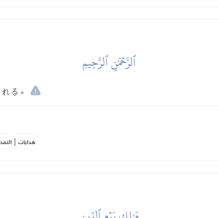
ٱلرَّحۡمَٰنِ ٱلرَّحِيمِ
される。
|
هدايات
النفح
مَٰلِكِ يَوۡمِ ٱلدِّينِ