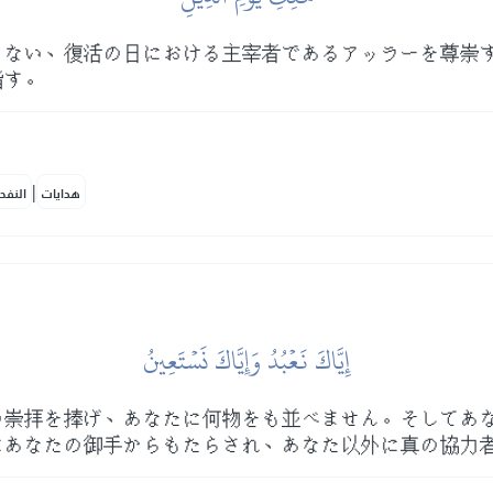
きない、復活の日における主宰者であるアッラーを尊崇
指す。
|
هدايات
النفح
إِيَّاكَ نَعۡبُدُ وَإِيَّاكَ نَسۡتَعِينُ
の崇拝を捧げ、あなたに何物をも並べません。そしてあ
はあなたの御手からもたらされ、あなた以外に真の協力