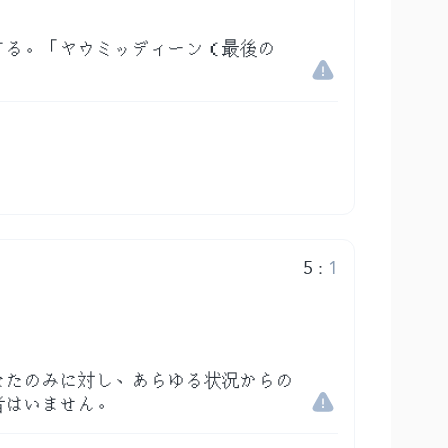
する。「ヤウミッディーン（最後の
5
:
1
なたのみに対し、あらゆる状況からの
者はいません。