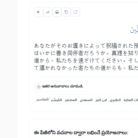
ِينَ
あなたがそのお導きによって祝福された
はいかに善き同伴者だろうか。真理を知
道から、私たちを遠ざけてください。そ
て導かれなかった者たちの道からも、私
ఇతర అనువాదాలు చూడండి.
التفاسير:
ات المكية
الطبري
ابن كثير
السعدي
المختصر
المُيسَّر
ఈ పేజీలోని వచనాల ద్వారా లభించే ప్రయోజనాలు: