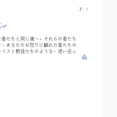
7
:
1
صِرَٰ
な者たちと同じ道へ。それらの者たち
な、あなたのお怒りに触れた者たちの
キリスト教徒たちのような、迷い去っ