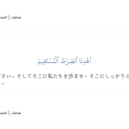
|
هدايات
النفح
ٱهۡدِنَا ٱلصِّرَٰطَ ٱلۡمُسۡتَقِيمَ
ださい。そしてそこに私たちを歩ませ、そこにしっかり
る。
|
هدايات
النفح