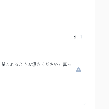
6
:
1
と留まれるようお導きください。真っ