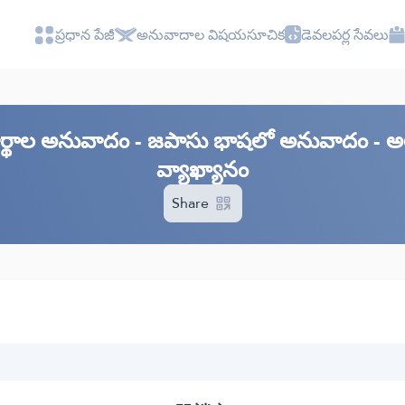
ప్రధాన పేజీ
అనువాదాల విషయసూచిక
డెవలపర్ల సేవలు
ర్థాల అనువాదం - జపాసు భాషలో అనువాదం - అల్ ఖ
వ్యాఖ్యానం
Share