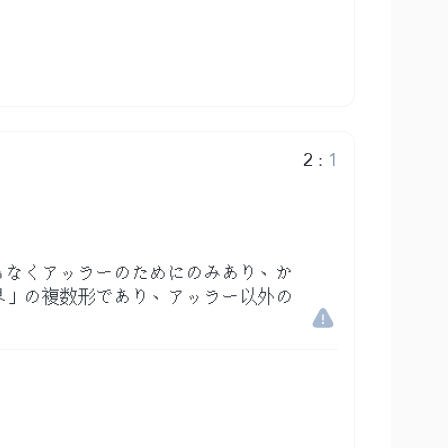
2
:
1
もなくアッラーのためにのみあり、か
界」の複数形であり、アッラー以外の