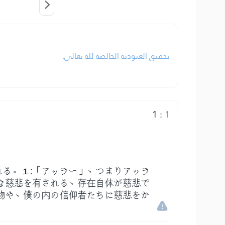
تحقيق العبودية الخالصة لله تعالى.
1
:
1
る。１:「アッラー」、つまりアッラ
な慈悲を有される、存在自体が慈悲で
物や、僕の内の信仰者たちに慈悲をか