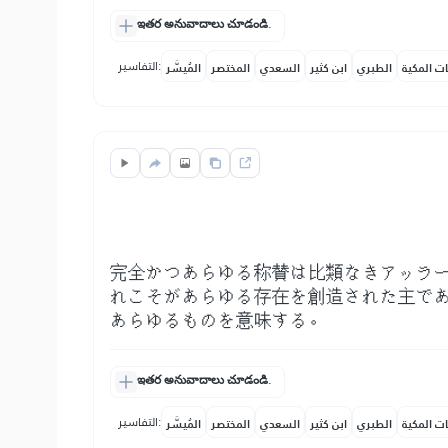
ఇతర అనువాదాలు చూడండి.
التفاسير:
ات المكية
الطبري
ابن كثير
السعدي
المختصر
المُيسَّر
完全かつあらゆる称賛は比類なきアッラ
れこそがあらゆる存在を創造された主で
あらゆるものを意味する。
ఇతర అనువాదాలు చూడండి.
التفاسير:
ات المكية
الطبري
ابن كثير
السعدي
المختصر
المُيسَّر