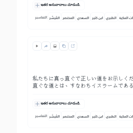
ఇతర అనువాదాలు చూడండి.
التفاسير:
ات المكية
الطبري
ابن كثير
السعدي
المختصر
المُيسَّر
私たちに真っ直ぐで正しい道をお示しく
直ぐな道とは、すなわちイスラームであ
ఇతర అనువాదాలు చూడండి.
التفاسير:
ات المكية
الطبري
ابن كثير
السعدي
المختصر
المُيسَّر