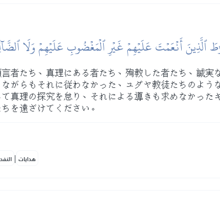
طَ ٱلَّذِينَ أَنۡعَمۡتَ عَلَيۡهِمۡ غَيۡرِ ٱلۡمَغۡضُوبِ عَلَيۡهِمۡ وَلَا ٱلضَّآلّ
預言者たち、真理にある者たち、殉教した者たち、誠実
りながらもそれに従わなかった、ユダヤ教徒たちのよう
して真理の探究を怠り、それによる導きも求めなかった
たちを遠ざけてください。
|
هدايات
النفح