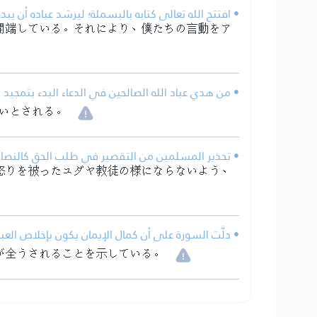
افتتح الله تعالى كتابه بالبسملة؛ ليرشد عباده أن يبدؤ.
開端している。それにより、僕たちの言動をア
من هدي عباد الله الصالحين في الدعاء البدء بتمجيد ال.
いとされる。
تحذير المسلمين من التقصير في طلب الحق كالنصارى .
怒りを被ったユダヤ教徒の様にならないよう、
دلَّت السورة على أن كمال الإيمان يكون بإخلاص العب.
が全うされることを示している。