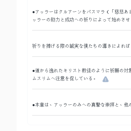
●アッラーはクルアーンをバスマラ（「慈悲あ
ッラーの助力と成功への祈りによって始めさせ
祈りを捧げる際の誠実な僕たちの導きによれば
●道から逸れたキリスト教徒のように祈願の対
ムスリムへ注意を促している。
●本章は、アッラーのみへの真摯な崇拝と、他