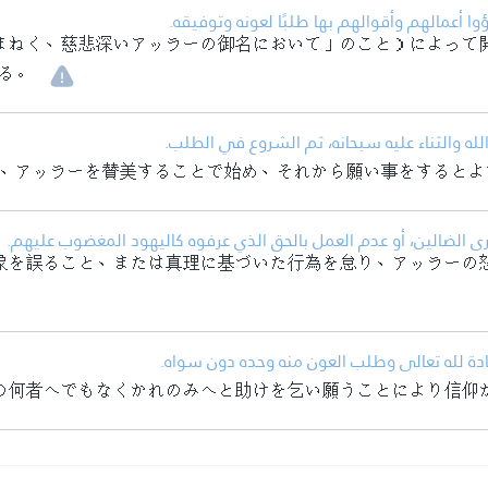
• وا أعمالهم وأقوالهم بها طلبًا لعونه وتوفيقه
まねく、慈悲深いアッラーの御名において」のこと）によって
る。
• له والثناء عليه سبحانه، ثم الشروع في الطلب
、アッラーを賛美することで始め、それから願い事をするとよ
• الضالين، أو عدم العمل بالحق الذي عرفوه كاليهود المغضوب عليهم
象を誤ること、または真理に基づいた行為を怠り、アッラーの
• ادة لله تعالى وطلب العون منه وحده دون سواه
の何者へでもなくかれのみへと助けを乞い願うことにより信仰