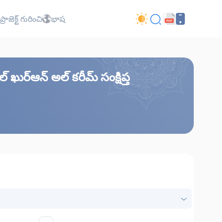
ప్రాజెక్ట్ గురించి
భాష
ుర్ఆన్ అల్ కరీమ్ సంక్షిప్త