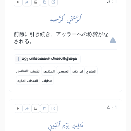
3
:
1
ٱلرَّحۡمَٰنِ ٱلرَّحِيمِ
前節に引き続き、アッラーへの称賛がな
される。
മറ്റു പരിഭാഷകൾ പ്രദർശിപ്പിക്കുക
التفاسير:
الطبري
ابن كثير
السعدي
المختصر
المُيسَّر
|
هدايات
النفحات المكية
4
:
1
مَٰلِكِ يَوۡمِ ٱلدِّينِ