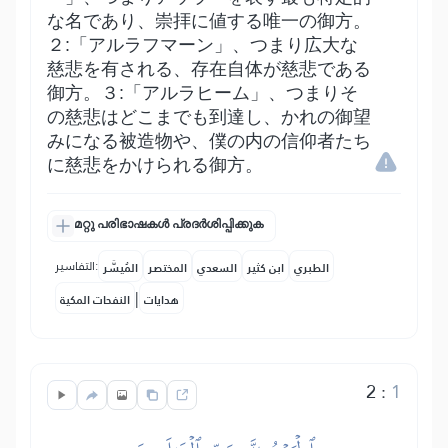
な名であり、崇拝に値する唯一の御方。
２:「アルラフマーン」、つまり広大な
慈悲を有される、存在自体が慈悲である
御方。３:「アルラヒーム」、つまりそ
の慈悲はどこまでも到達し、かれの御望
みになる被造物や、僕の内の信仰者たち
に慈悲をかけられる御方。
മറ്റു പരിഭാഷകൾ പ്രദർശിപ്പിക്കുക
التفاسير:
الطبري
ابن كثير
السعدي
المختصر
المُيسَّر
|
هدايات
النفحات المكية
2
:
1