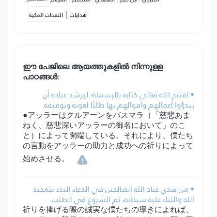
|
هدايات
النفحات المكية
ഈ പേജിലെ ആയത്തുകളിൽ നിന്നുള്ള
പാഠങ്ങൾ:
• افتتح الله تعالى كتابه بالبسملة؛ ليرشد عباده أن
يبدؤوا أعمالهم وأقوالهم بها طلبًا لعونه وتوفيقه.
●アッラーはクルアーンをバスマラ（「慈悲あま
ねく、慈悲深いアッラーの御名において」のこ
と）によって開端している。それにより、僕たち
の言動をアッラーの助力と成功への祈りによって
始めさせる。
• من هدي عباد الله الصالحين في الدعاء البدء بتمجيد
الله والثناء عليه سبحانه، ثم الشروع في الطلب.
祈りを捧げる際の誠実な僕たちの導きによれば、