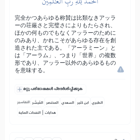
ٱلۡحَمۡدُ لِلَّهِ رَبِّ ٱلۡعَٰلَمِينَ
完全かつあらゆる称賛は比類なきアッラ
ーの荘厳さと完璧さによりもたらされ、
ほかの何ものでもなくアッラーのために
のみあり、かれこそがあらゆる存在を創
造された主である。「アーラミーン」と
は「アーラム」、つまり「世界」の複数
形であり、アッラー以外のあらゆるもの
を意味する。
മറ്റു പരിഭാഷകൾ പ്രദർശിപ്പിക്കുക
التفاسير:
الطبري
ابن كثير
السعدي
المختصر
المُيسَّر
|
هدايات
النفحات المكية