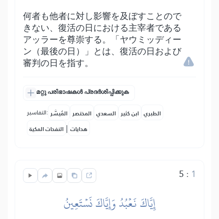
何者も他者に対し影響を及ぼすことので
きない、復活の日における主宰者である
アッラーを尊崇する。「ヤウミッディー
ン（最後の日）」とは、復活の日および
審判の日を指す。
മറ്റു പരിഭാഷകൾ പ്രദർശിപ്പിക്കുക
التفاسير:
الطبري
ابن كثير
السعدي
المختصر
المُيسَّر
|
هدايات
النفحات المكية
5
:
1
إِيَّاكَ نَعۡبُدُ وَإِيَّاكَ نَسۡتَعِينُ