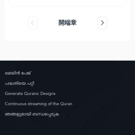
開端章
മെയിൻ പേജ്
പദ്ധതിയെ പറ്റി
Generate Quranic Designs
Continuous streaming of the Quran
ഞങ്ങളുമായി ബന്ധപ്പെടുക