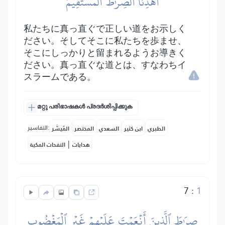
ٱهۡدِنَا ٱلصِّرَٰطَ ٱلۡمُسۡتَقِيمَ
私たちに真っ直ぐで正しい道をお示しく
ださい。そしてそこに私たちを歩ませ、
そこにしっかりと留まれるようお導きく
ださい。真っ直ぐな道とは、すなわちイ
スラームである。
മറ്റു പരിഭാഷകൾ പ്രദർശിപ്പിക്കുക
التفاسير:
الطبري
ابن كثير
السعدي
المختصر
المُيسَّر
|
هدايات
النفحات المكية
7
:
1
صِرَٰطَ ٱلَّذِينَ أَنۡعَمۡتَ عَلَيۡهِمۡ غَيۡرِ ٱلۡمَغۡضُوبِ