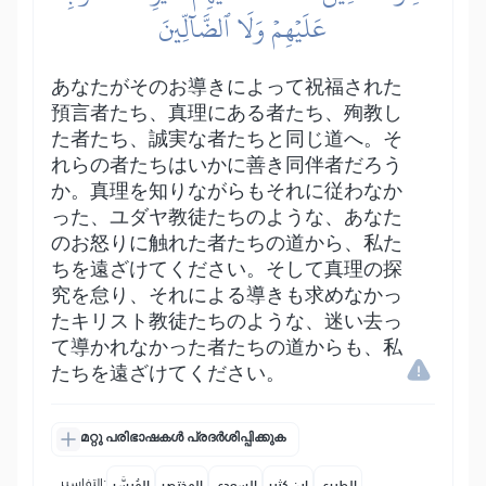
عَلَيۡهِمۡ وَلَا ٱلضَّآلِّينَ
あなたがそのお導きによって祝福された
預言者たち、真理にある者たち、殉教し
た者たち、誠実な者たちと同じ道へ。そ
れらの者たちはいかに善き同伴者だろう
か。真理を知りながらもそれに従わなか
った、ユダヤ教徒たちのような、あなた
のお怒りに触れた者たちの道から、私た
ちを遠ざけてください。そして真理の探
究を怠り、それによる導きも求めなかっ
たキリスト教徒たちのような、迷い去っ
て導かれなかった者たちの道からも、私
たちを遠ざけてください。
മറ്റു പരിഭാഷകൾ പ്രദർശിപ്പിക്കുക
التفاسير:
الطبري
ابن كثير
السعدي
المختصر
المُيسَّر