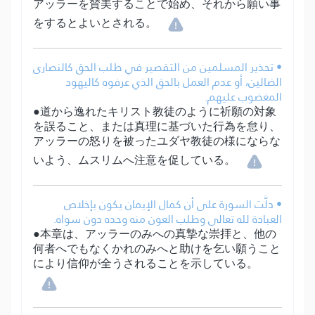
アッラーを賛美することで始め、それから願い事
をするとよいとされる。
• تحذير المسلمين من التقصير في طلب الحق كالنصارى
الضالين، أو عدم العمل بالحق الذي عرفوه كاليهود
المغضوب عليهم.
●道から逸れたキリスト教徒のように祈願の対象
を誤ること、または真理に基づいた行為を怠り、
アッラーの怒りを被ったユダヤ教徒の様にならな
いよう、ムスリムへ注意を促している。
• دلَّت السورة على أن كمال الإيمان يكون بإخلاص
العبادة لله تعالى وطلب العون منه وحده دون سواه.
●本章は、アッラーのみへの真摯な崇拝と、他の
何者へでもなくかれのみへと助けを乞い願うこと
により信仰が全うされることを示している。