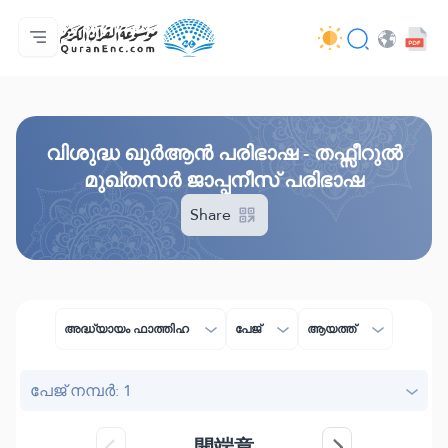
മെയിൻ പേജ്
വിവർത്തനങ്ങളുടെ സൂചിക
Audio
ഡെവലപ്പർമാരുടെ സേവനങ്ങൾ - API
പദ്ധതിയെ പറ്റി
ഞങ്ങളുമായി ബന്ധപ്പെടുക
ഭാഷ
Browse Old Version
വിശുദ്ധ ഖുർആൻ പരിഭാഷ - തഫ്സീറുൽ
മുഖ്തസർ ജാപ്പനീസ് പരിഭാഷ
Share
അദ്ധ്യായം ഫാത്തിഹ
പേജ്
ആയത്ത്
പേജ് നമ്പർ: 1
開端章