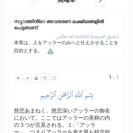
സൂറത്തിൻ്റെ അവതരണ ലക്ഷ്യങ്ങളിൽ
പെട്ടതാണ്:
تحقيق العبودية الخالصة لله تعالى.
本章は、人をアッラーのみへと仕えさせることを
目的とする。
1
:
1
بِسۡمِ ٱللَّهِ ٱلرَّحۡمَٰنِ ٱلرَّحِيمِ
慈悲あまねく、慈悲深いアッラーの御名
において。ここではアッラーの美称の内
の３つが言及される。１:「アッラ
ー」、つまりアッラーを表す最も特定的