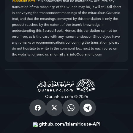
Important note:
It is noteworthy that no matter how accurate any
translation of the meanings of the Qur’an may be, it will still fall short
in conveying the transcendent meanings of the miraculous Qur’anic
text, and that the meanings conveyed by this translation is only the
product reached by the extent of the team’s knowledge in
understanding this Sacred Book. Hence, this translation cannot be
error-free, as is the case with any human endeavor. Should you have
any remarks or recommendations concerning the translation, please
do not hesitate to write in the comment box next to each verse on
the website, or send us an email via:
info@quranenc.com
QuranEnc.com © 2026
github.com/IslamHouse-API