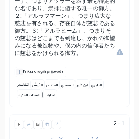
ー」、つまりアッラーを表す最も特定的
な名であり、崇拝に値する唯一の御方。
２:「アルラフマーン」、つまり広大な
慈悲を有される、存在自体が慈悲である
御方。３:「アルラヒーム」、つまりそ
の慈悲はどこまでも到達し、かれの御望
みになる被造物や、僕の内の信仰者たち
に慈悲をかけられる御方。
Prikaz drugih prijevoda
التفاسير:
الطبري
ابن كثير
السعدي
المختصر
المُيسَّر
|
هدايات
النفحات المكية
2
:
1