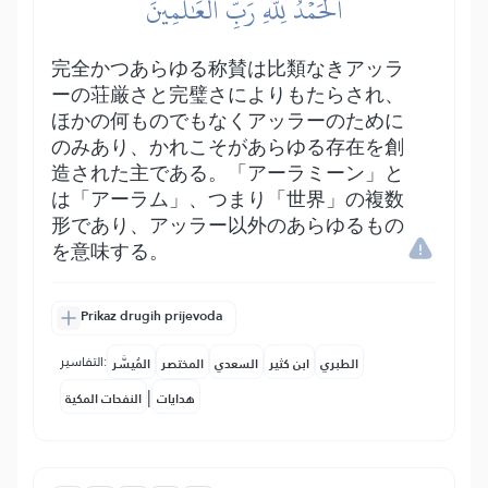
ٱلۡحَمۡدُ لِلَّهِ رَبِّ ٱلۡعَٰلَمِينَ
完全かつあらゆる称賛は比類なきアッラ
ーの荘厳さと完璧さによりもたらされ、
ほかの何ものでもなくアッラーのために
のみあり、かれこそがあらゆる存在を創
造された主である。「アーラミーン」と
は「アーラム」、つまり「世界」の複数
形であり、アッラー以外のあらゆるもの
を意味する。
Prikaz drugih prijevoda
التفاسير:
الطبري
ابن كثير
السعدي
المختصر
المُيسَّر
|
هدايات
النفحات المكية