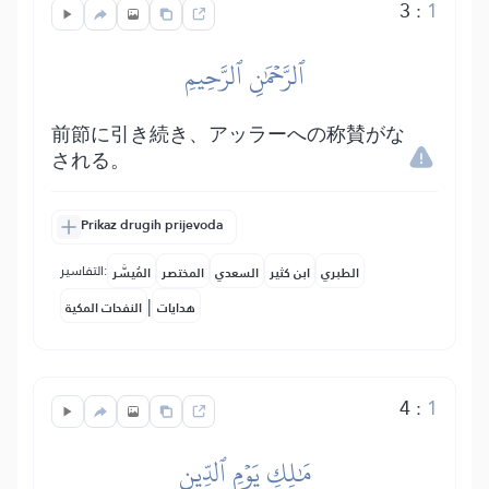
3
:
1
ٱلرَّحۡمَٰنِ ٱلرَّحِيمِ
前節に引き続き、アッラーへの称賛がな
される。
Prikaz drugih prijevoda
التفاسير:
الطبري
ابن كثير
السعدي
المختصر
المُيسَّر
|
هدايات
النفحات المكية
4
:
1
مَٰلِكِ يَوۡمِ ٱلدِّينِ