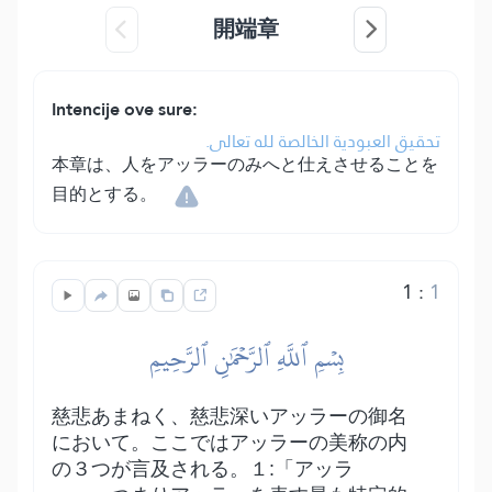
開端章
Intencije ove sure:
تحقيق العبودية الخالصة لله تعالى.
本章は、人をアッラーのみへと仕えさせることを
目的とする。
1
:
1
بِسۡمِ ٱللَّهِ ٱلرَّحۡمَٰنِ ٱلرَّحِيمِ
慈悲あまねく、慈悲深いアッラーの御名
において。ここではアッラーの美称の内
の３つが言及される。１:「アッラ