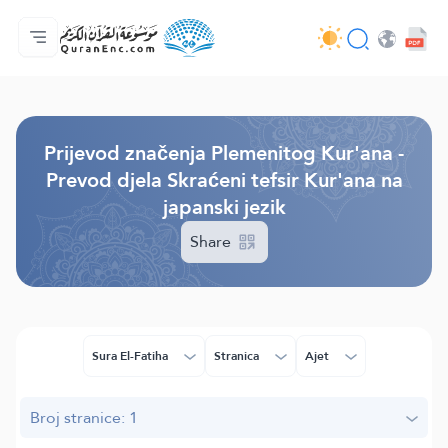
Početna stranica
Sadržaj prijevodā
Audio
Usluge programera - API
O projektu
Kontaktiraj nas
Jezik
Browse Old Version
Prijevod značenja Plemenitog Kur'ana -
Prevod djela Skraćeni tefsir Kur'ana na
japanski jezik
Share
Sura El-Fatiha
Stranica
Ajet
Broj stranice: 1