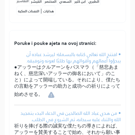
التفاسير:
الطبري
ابن كثير
السعدي
المختصر
المُيسَّر
|
هدايات
النفحات المكية
Poruke i pouke ajeta na ovoj stranici:
• افتتح الله تعالى كتابه بالبسملة؛ ليرشد عباده أن
يبدؤوا أعمالهم وأقوالهم بها طلبًا لعونه وتوفيقه.
●アッラーはクルアーンをバスマラ（「慈悲あま
ねく、慈悲深いアッラーの御名において」のこ
と）によって開端している。それにより、僕たち
の言動をアッラーの助力と成功への祈りによって
始めさせる。
• من هدي عباد الله الصالحين في الدعاء البدء بتمجيد
الله والثناء عليه سبحانه، ثم الشروع في الطلب.
祈りを捧げる際の誠実な僕たちの導きによれば、
アッラーを賛美することで始め、それから願い事