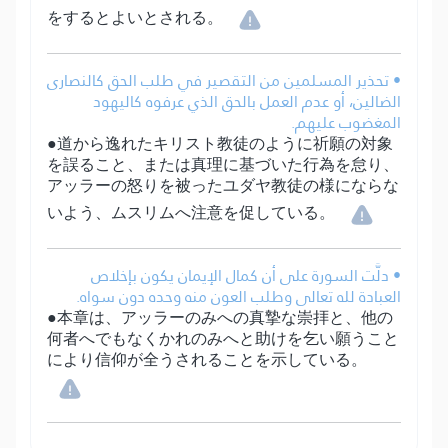
をするとよいとされる。
• تحذير المسلمين من التقصير في طلب الحق كالنصارى
الضالين، أو عدم العمل بالحق الذي عرفوه كاليهود
المغضوب عليهم.
●道から逸れたキリスト教徒のように祈願の対象
を誤ること、または真理に基づいた行為を怠り、
アッラーの怒りを被ったユダヤ教徒の様にならな
いよう、ムスリムへ注意を促している。
• دلَّت السورة على أن كمال الإيمان يكون بإخلاص
العبادة لله تعالى وطلب العون منه وحده دون سواه.
●本章は、アッラーのみへの真摯な崇拝と、他の
何者へでもなくかれのみへと助けを乞い願うこと
により信仰が全うされることを示している。