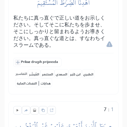
ٱهۡدِنَا ٱلصِّرَٰطَ ٱلۡمُسۡتَقِيمَ
私たちに真っ直ぐで正しい道をお示しく
ださい。そしてそこに私たちを歩ませ、
そこにしっかりと留まれるようお導きく
ださい。真っ直ぐな道とは、すなわちイ
スラームである。
Prikaz drugih prijevoda
التفاسير:
الطبري
ابن كثير
السعدي
المختصر
المُيسَّر
|
هدايات
النفحات المكية
7
:
1
صِرَٰطَ ٱلَّذِينَ أَنۡعَمۡتَ عَلَيۡهِمۡ غَيۡرِ ٱلۡمَغۡضُوبِ