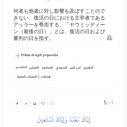
何者も他者に対し影響を及ぼすことので
きない、復活の日における主宰者である
アッラーを尊崇する。「ヤウミッディー
ン（最後の日）」とは、復活の日および
審判の日を指す。
Prikaz drugih prijevoda
التفاسير:
الطبري
ابن كثير
السعدي
المختصر
المُيسَّر
|
هدايات
النفحات المكية
5
:
1
إِيَّاكَ نَعۡبُدُ وَإِيَّاكَ نَسۡتَعِينُ