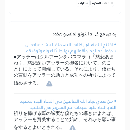
|
النفحات المكية
هدايات
په دې مخ کې د ایتونو له ګټو څخه:
• افتتح الله تعالى كتابه بالبسملة؛ ليرشد عباده أن
يبدؤوا أعمالهم وأقوالهم بها طلبًا لعونه وتوفيقه.
●アッラーはクルアーンをバスマラ（「慈悲あま
ねく、慈悲深いアッラーの御名において」のこ
と）によって開端している。それにより、僕たち
の言動をアッラーの助力と成功への祈りによって
始めさせる。
• من هدي عباد الله الصالحين في الدعاء البدء بتمجيد
الله والثناء عليه سبحانه، ثم الشروع في الطلب.
祈りを捧げる際の誠実な僕たちの導きによれば、
アッラーを賛美することで始め、それから願い事
をするとよいとされる。