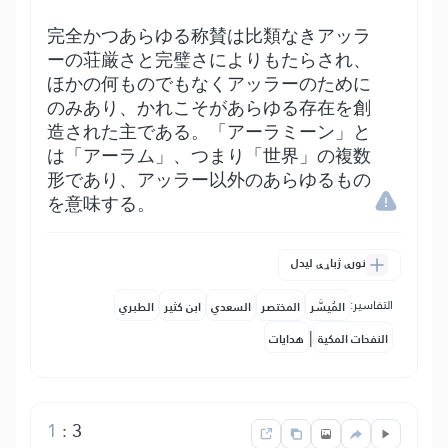
完全かつあらゆる称賛は比類なきアッラ
ーの荘厳さと完璧さによりもたらされ、
ほかの何ものでもなくアッラーのために
のみあり、かれこそがあらゆる存在を創
造された主である。「アーラミーン」と
は「アーラム」、つまり「世界」の複数
形であり、アッラー以外のあらゆるもの
を意味する。
نورې ژباړې لیدل
التفاسير:
المُيسَّر
المختصر
السعدي
ابن كثير
الطبري
|
النفحات المكية
هدايات
1
:
3