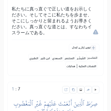
私たちに真っ直ぐで正しい道をお示しく
ださい。そしてそこに私たちを歩ませ、
そこにしっかりと留まれるようお導きく
ださい。真っ直ぐな道とは、すなわちイ
スラームである。
نورې ژباړې لیدل
التفاسير:
المُيسَّر
المختصر
السعدي
ابن كثير
الطبري
|
النفحات المكية
هدايات
1
:
7
صِرَٰطَ ٱلَّذِينَ أَنۡعَمۡتَ عَلَيۡهِمۡ غَيۡرِ ٱلۡمَغۡضُوبِ