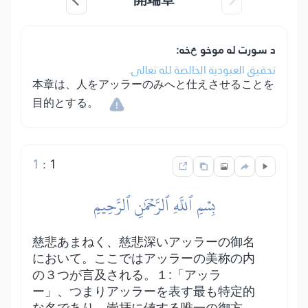
د سورت له موخو څخه:
تحقيق العبودية الخالصة لله تعالى.
本章は、人をアッラーのみへと仕えさせることを
目的とする。
1
:
1
بِسۡمِ ٱللَّهِ ٱلرَّحۡمَٰنِ ٱلرَّحِيمِ
慈悲あまねく、慈悲深いアッラーの御名
において。ここではアッラーの美称の内
の３つが言及される。１:「アッラ
ー」、つまりアッラーを表す最も特定的