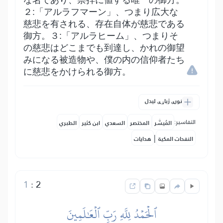
な名であり、崇拝に値する唯一の御方。
２:「アルラフマーン」、つまり広大な
慈悲を有される、存在自体が慈悲である
御方。３:「アルラヒーム」、つまりそ
の慈悲はどこまでも到達し、かれの御望
みになる被造物や、僕の内の信仰者たち
に慈悲をかけられる御方。
نورې ژباړې لیدل
التفاسير:
المُيسَّر
المختصر
السعدي
ابن كثير
الطبري
|
النفحات المكية
هدايات
1
:
2
ٱلۡحَمۡدُ لِلَّهِ رَبِّ ٱلۡعَٰلَمِينَ