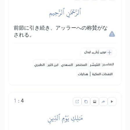
ٱلرَّحۡمَٰنِ ٱلرَّحِيمِ
前節に引き続き、アッラーへの称賛がな
される。
نورې ژباړې لیدل
التفاسير:
المُيسَّر
المختصر
السعدي
ابن كثير
الطبري
|
النفحات المكية
هدايات
1
:
4
مَٰلِكِ يَوۡمِ ٱلدِّينِ