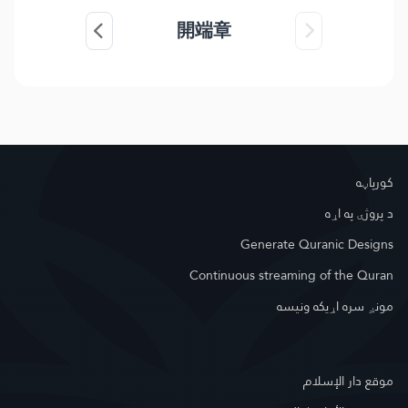
開端章
کور‌پاڼه
د پروژې په اړه
Generate Quranic Designs
Continuous streaming of the Quran
مونږ سره اړیکه ونیسه
موقع دار الإسلام