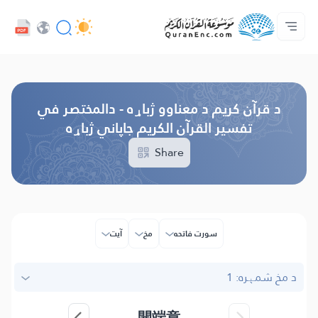
ژبه
Audio
کور‌پاڼه
د پروژې په اړه
د ژباړو فهرست
مونږ سره اړیکه ونیسه
د پراختیا ورکوونکو چوپړتیاوې - API
Browse Old Version
د قرآن کریم د معناوو ژباړه - دالمختصر في
تفسير القرآن الكريم جاپاني ژباړه
Share
سورت فاتحه
مخ
آیت
د مخ شمېره: 1
開端章