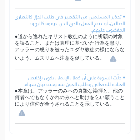
• تحذير المسلمين من التقصير في طلب الحق كالنصارى
الضالين، أو عدم العمل بالحق الذي عرفوه كاليهود
المغضوب عليهم.
●道から逸れたキリスト教徒のように祈願の対象
を誤ること、または真理に基づいた行為を怠り、
アッラーの怒りを被ったユダヤ教徒の様にならな
いよう、ムスリムへ注意を促している。
• دلَّت السورة على أن كمال الإيمان يكون بإخلاص
العبادة لله تعالى وطلب العون منه وحده دون سواه.
●本章は、アッラーのみへの真摯な崇拝と、他の
何者へでもなくかれのみへと助けを乞い願うこと
により信仰が全うされることを示している。