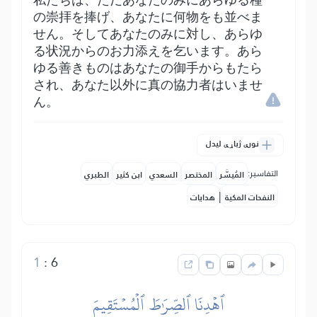
私たちは、ただあなたのみにあらゆる種
の崇拝を捧げ、あなたに何物をも並べま
せん。そしてあなたのみに対し、あらゆ
る状況からのお力添えを乞います。あら
ゆる善きものはあなたの御手からもたら
され、あなた以外に真の協力者はいませ
ん。
نورې ژباړې لیدل
التفاسير:
المُيسَّر
المختصر
السعدي
ابن كثير
الطبري
|
النفحات المكية
هدايات
1
:
6
ٱهۡدِنَا ٱلصِّرَٰطَ ٱلۡمُسۡتَقِيمَ