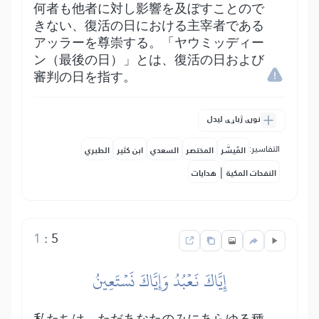
何者も他者に対し影響を及ぼすことので
きない、復活の日における主宰者である
アッラーを尊崇する。「ヤウミッディー
ン（最後の日）」とは、復活の日および
審判の日を指す。
نورې ژباړې لیدل
التفاسير:
المُيسَّر
المختصر
السعدي
ابن كثير
الطبري
|
النفحات المكية
هدايات
1
:
5
إِيَّاكَ نَعۡبُدُ وَإِيَّاكَ نَسۡتَعِينُ