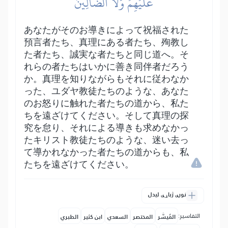
عَلَيۡهِمۡ وَلَا ٱلضَّآلِّينَ
あなたがそのお導きによって祝福された
預言者たち、真理にある者たち、殉教し
た者たち、誠実な者たちと同じ道へ。そ
れらの者たちはいかに善き同伴者だろう
か。真理を知りながらもそれに従わなか
った、ユダヤ教徒たちのような、あなた
のお怒りに触れた者たちの道から、私た
ちを遠ざけてください。そして真理の探
究を怠り、それによる導きも求めなかっ
たキリスト教徒たちのような、迷い去っ
て導かれなかった者たちの道からも、私
たちを遠ざけてください。
نورې ژباړې لیدل
التفاسير:
المُيسَّر
المختصر
السعدي
ابن كثير
الطبري