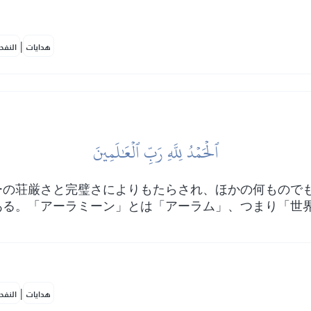
|
هدايات
النفح
ٱلۡحَمۡدُ لِلَّهِ رَبِّ ٱلۡعَٰلَمِينَ
ーの荘厳さと完璧さによりもたらされ、ほかの何もので
ある。「アーラミーン」とは「アーラム」、つまり「世
|
هدايات
النفح