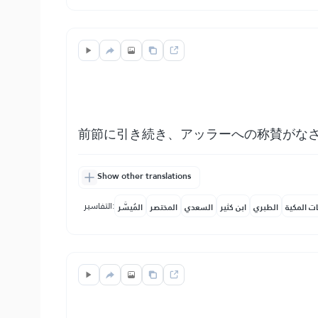
前節に引き続き、アッラーへの称賛がな
Show other translations
التفاسير:
ات المكية
الطبري
ابن كثير
السعدي
المختصر
المُيسَّر