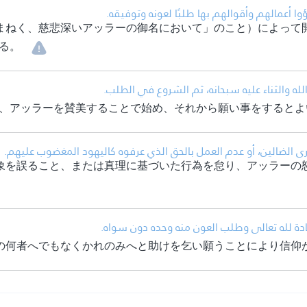
• وا أعمالهم وأقوالهم بها طلبًا لعونه وتوفيقه
まねく、慈悲深いアッラーの御名において」のこと）によって
る。
• له والثناء عليه سبحانه، ثم الشروع في الطلب
、アッラーを賛美することで始め、それから願い事をするとよ
• الضالين، أو عدم العمل بالحق الذي عرفوه كاليهود المغضوب عليهم
象を誤ること、または真理に基づいた行為を怠り、アッラーの
• ادة لله تعالى وطلب العون منه وحده دون سواه
の何者へでもなくかれのみへと助けを乞い願うことにより信仰