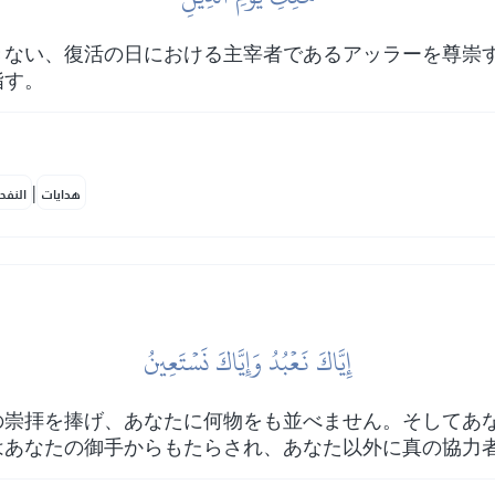
きない、復活の日における主宰者であるアッラーを尊崇
指す。
|
هدايات
النفح
إِيَّاكَ نَعۡبُدُ وَإِيَّاكَ نَسۡتَعِينُ
の崇拝を捧げ、あなたに何物をも並べません。そしてあ
はあなたの御手からもたらされ、あなた以外に真の協力