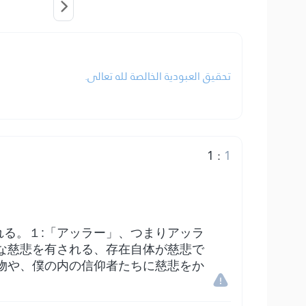
تحقيق العبودية الخالصة لله تعالى.
1
:
1
る。１:「アッラー」、つまりアッラ
な慈悲を有される、存在自体が慈悲で
物や、僕の内の信仰者たちに慈悲をか