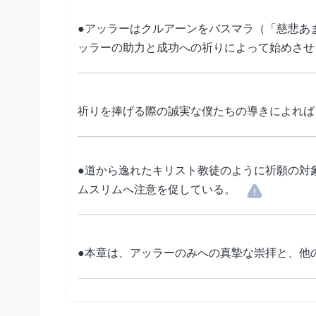
●アッラーはクルアーンをバスマラ（「慈悲あ
ッラーの助力と成功への祈りによって始めさせ
祈りを捧げる際の誠実な僕たちの導きによれば
●道から逸れたキリスト教徒のように祈願の対
ムスリムへ注意を促している。
●本章は、アッラーのみへの真摯な崇拝と、他