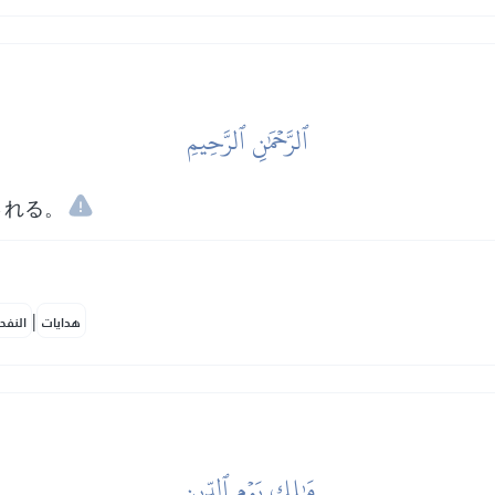
ٱلرَّحۡمَٰنِ ٱلرَّحِيمِ
される。
|
هدايات
النفح
مَٰلِكِ يَوۡمِ ٱلدِّينِ