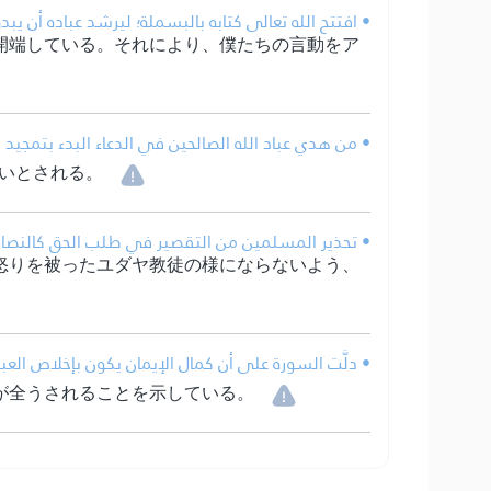
افتتح الله تعالى كتابه بالبسملة؛ ليرشد عباده أن يبدؤ.
開端している。それにより、僕たちの言動をア
من هدي عباد الله الصالحين في الدعاء البدء بتمجيد ال.
いとされる。
تحذير المسلمين من التقصير في طلب الحق كالنصارى .
怒りを被ったユダヤ教徒の様にならないよう、
دلَّت السورة على أن كمال الإيمان يكون بإخلاص العب.
が全うされることを示している。