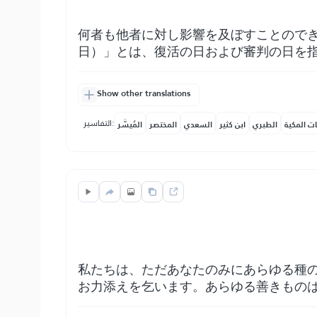
何者も他者に対し影響を及ぼすことので
日）」とは、復活の日および審判の日を
Show other translations
التفاسير:
ات المكية
الطبري
ابن كثير
السعدي
المختصر
المُيسَّر
私たちは、ただあなたのみにあらゆる種
お力添えを乞います。あらゆる善きもの