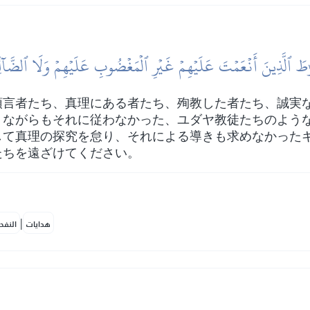
طَ ٱلَّذِينَ أَنۡعَمۡتَ عَلَيۡهِمۡ غَيۡرِ ٱلۡمَغۡضُوبِ عَلَيۡهِمۡ وَلَا ٱلضَّآلّ
預言者たち、真理にある者たち、殉教した者たち、誠実
りながらもそれに従わなかった、ユダヤ教徒たちのよう
して真理の探究を怠り、それによる導きも求めなかった
たちを遠ざけてください。
|
هدايات
النفح