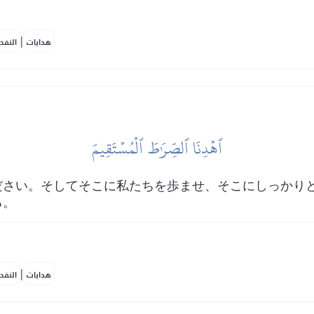
|
هدايات
النفح
ٱهۡدِنَا ٱلصِّرَٰطَ ٱلۡمُسۡتَقِيمَ
ださい。そしてそこに私たちを歩ませ、そこにしっかり
る。
|
هدايات
النفح