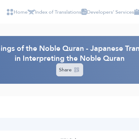
Home
Index of Translations
Developers' Services
nings of the Noble Quran - Japanese Tran
in Interpreting the Noble Quran
Share