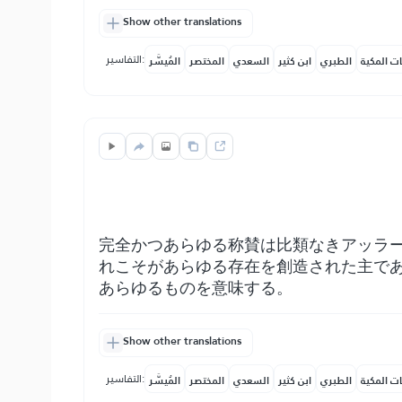
Show other translations
التفاسير:
ات المكية
الطبري
ابن كثير
السعدي
المختصر
المُيسَّر
完全かつあらゆる称賛は比類なきアッラ
れこそがあらゆる存在を創造された主で
あらゆるものを意味する。
Show other translations
التفاسير:
ات المكية
الطبري
ابن كثير
السعدي
المختصر
المُيسَّر