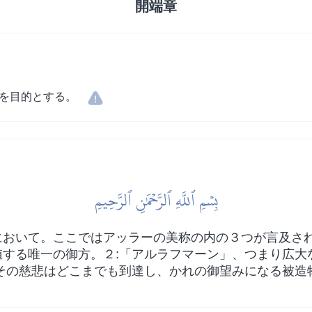
開端章
を目的とする。
بِسۡمِ ٱللَّهِ ٱلرَّحۡمَٰنِ ٱلرَّحِيمِ
おいて。ここではアッラーの美称の内の３つが言及され
する唯一の御方。２:「アルラフマーン」、つまり広大
その慈悲はどこまでも到達し、かれの御望みになる被造