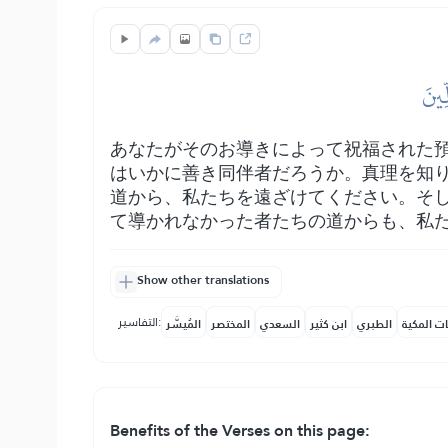
ِينَ
あなたがそのお導きによって祝福された
はいかに善き同伴者だろうか。真理を知
道から、私たちを遠ざけてください。そ
て導かれなかった者たちの道からも、私
Show other translations
التفاسير:
ات المكية
الطبري
ابن كثير
السعدي
المختصر
المُيسَّر
Benefits of the Verses on this page: