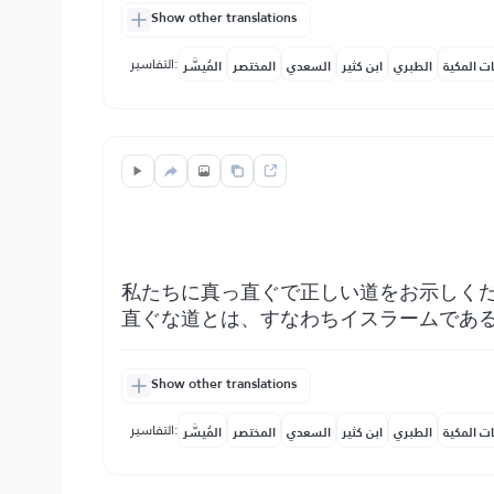
Show other translations
التفاسير:
ات المكية
الطبري
ابن كثير
السعدي
المختصر
المُيسَّر
私たちに真っ直ぐで正しい道をお示しく
直ぐな道とは、すなわちイスラームであ
Show other translations
التفاسير:
ات المكية
الطبري
ابن كثير
السعدي
المختصر
المُيسَّر