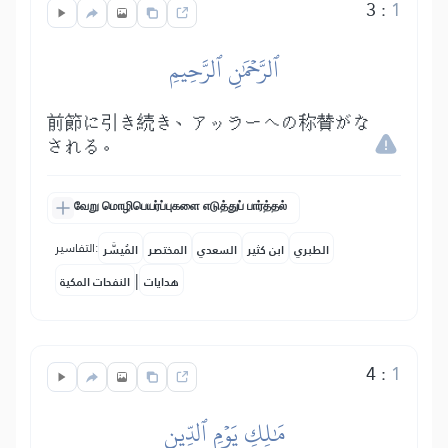
3
:
1
ٱلرَّحۡمَٰنِ ٱلرَّحِيمِ
前節に引き続き、アッラーへの称賛がな
される。
வேறு மொழிபெயர்ப்புகளை எடுத்துப் பார்த்தல்
التفاسير:
الطبري
ابن كثير
السعدي
المختصر
المُيسَّر
|
هدايات
النفحات المكية
4
:
1
مَٰلِكِ يَوۡمِ ٱلدِّينِ