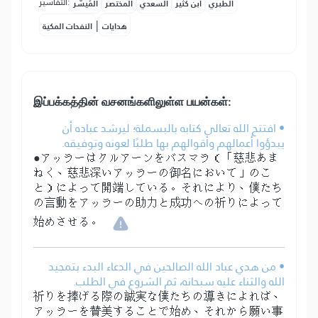
التفاسير:
الطبري
ابن كثير
السعدي
المختصر
المُيسَّر
|
هدايات
النفحات المكية
இப்பக்கத்தின் வசனங்களிலுள்ள பயன்கள்:
• افتتح الله تعالى كتابه بالبسملة؛ ليرشد عباده أن
يبدؤوا أعمالهم وأقوالهم بها طلبًا لعونه وتوفيقه.
●アッラーはクルアーンをバスマラ（「慈悲あま
ねく、慈悲深いアッラーの御名において」のこ
と）によって開端している。それにより、僕たち
の言動をアッラーの助力と成功への祈りによって
始めさせる。
• من هدي عباد الله الصالحين في الدعاء البدء بتمجيد
الله والثناء عليه سبحانه، ثم الشروع في الطلب.
祈りを捧げる際の誠実な僕たちの導きによれば、
アッラーを賛美することで始め、それから願い事