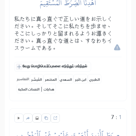
ٱهۡدِنَا ٱلصِّرَٰطَ ٱلۡمُسۡتَقِيمَ
私たちに真っ直ぐで正しい道をお示しく
ださい。そしてそこに私たちを歩ませ、
そこにしっかりと留まれるようお導きく
ださい。真っ直ぐな道とは、すなわちイ
スラームである。
வேறு மொழிபெயர்ப்புகளை எடுத்துப் பார்த்தல்
التفاسير:
الطبري
ابن كثير
السعدي
المختصر
المُيسَّر
|
هدايات
النفحات المكية
7
:
1
صِرَٰطَ ٱلَّذِينَ أَنۡعَمۡتَ عَلَيۡهِمۡ غَيۡرِ ٱلۡمَغۡضُوبِ