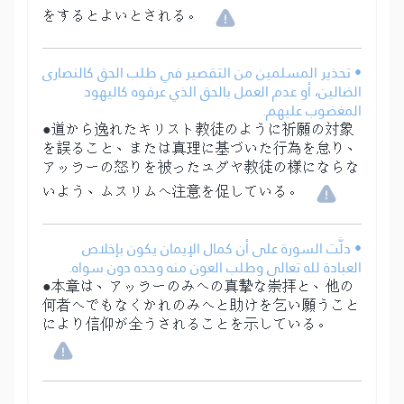
をするとよいとされる。
• تحذير المسلمين من التقصير في طلب الحق كالنصارى
الضالين، أو عدم العمل بالحق الذي عرفوه كاليهود
المغضوب عليهم.
●道から逸れたキリスト教徒のように祈願の対象
を誤ること、または真理に基づいた行為を怠り、
アッラーの怒りを被ったユダヤ教徒の様にならな
いよう、ムスリムへ注意を促している。
• دلَّت السورة على أن كمال الإيمان يكون بإخلاص
العبادة لله تعالى وطلب العون منه وحده دون سواه.
●本章は、アッラーのみへの真摯な崇拝と、他の
何者へでもなくかれのみへと助けを乞い願うこと
により信仰が全うされることを示している。