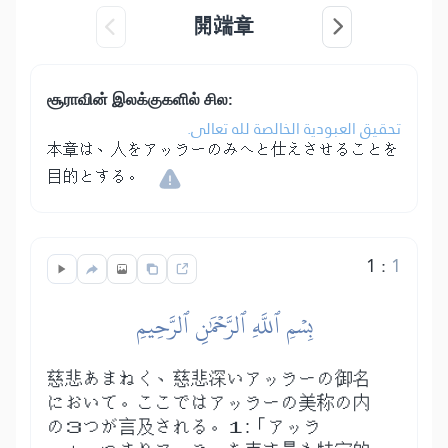
開端章
சூராவின் இலக்குகளில் சில:
تحقيق العبودية الخالصة لله تعالى.
本章は、人をアッラーのみへと仕えさせることを
目的とする。
1
:
1
بِسۡمِ ٱللَّهِ ٱلرَّحۡمَٰنِ ٱلرَّحِيمِ
慈悲あまねく、慈悲深いアッラーの御名
において。ここではアッラーの美称の内
の３つが言及される。１:「アッラ