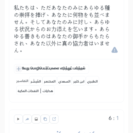
私たちは、ただあなたのみにあらゆる種
の崇拝を捧げ、あなたに何物をも並べま
せん。そしてあなたのみに対し、あらゆ
る状況からのお力添えを乞います。あら
ゆる善きものはあなたの御手からもたら
され、あなた以外に真の協力者はいませ
ん。
வேறு மொழிபெயர்ப்புகளை எடுத்துப் பார்த்தல்
التفاسير:
الطبري
ابن كثير
السعدي
المختصر
المُيسَّر
|
هدايات
النفحات المكية
6
:
1