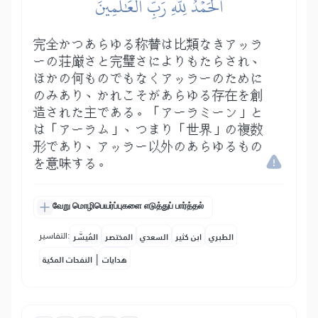
ٱلۡحَمۡدُ لِلَّهِ رَبِّ ٱلۡعَٰلَمِينَ
完全かつあらゆる称賛は比類なきアッラ
ーの荘厳さと完璧さによりもたらされ、
ほかの何ものでもなくアッラーのために
のみあり、かれこそがあらゆる存在を創
造された主である。「アーラミーン」と
は「アーラム」、つまり「世界」の複数
形であり、アッラー以外のあらゆるもの
を意味する。
வேறு மொழிபெயர்ப்புகளை எடுத்துப் பார்த்தல்
التفاسير:
الطبري
ابن كثير
السعدي
المختصر
المُيسَّر
|
هدايات
النفحات المكية