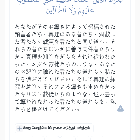
عَلَيۡهِمۡ وَلَا ٱلضَّآلِّينَ
あなたがそのお導きによって祝福された
預言者たち、真理にある者たち、殉教し
た者たち、誠実な者たちと同じ道へ。そ
れらの者たちはいかに善き同伴者だろう
か。真理を知りながらもそれに従わなか
った、ユダヤ教徒たちのような、あなた
のお怒りに触れた者たちの道から、私た
ちを遠ざけてください。そして真理の探
究を怠り、それによる導きも求めなかっ
たキリスト教徒たちのような、迷い去っ
て導かれなかった者たちの道からも、私
たちを遠ざけてください。
வேறு மொழிபெயர்ப்புகளை எடுத்துப் பார்த்தல்