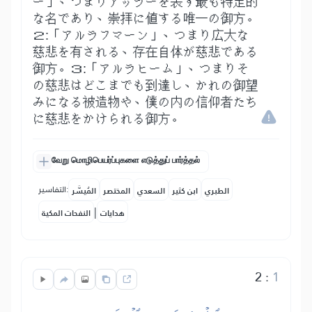
ー」、つまりアッラーを表す最も特定的
な名であり、崇拝に値する唯一の御方。
２:「アルラフマーン」、つまり広大な
慈悲を有される、存在自体が慈悲である
御方。３:「アルラヒーム」、つまりそ
の慈悲はどこまでも到達し、かれの御望
みになる被造物や、僕の内の信仰者たち
に慈悲をかけられる御方。
வேறு மொழிபெயர்ப்புகளை எடுத்துப் பார்த்தல்
التفاسير:
الطبري
ابن كثير
السعدي
المختصر
المُيسَّر
|
هدايات
النفحات المكية
2
:
1