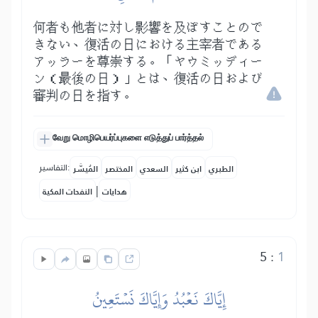
何者も他者に対し影響を及ぼすことので
きない、復活の日における主宰者である
アッラーを尊崇する。「ヤウミッディー
ン（最後の日）」とは、復活の日および
審判の日を指す。
வேறு மொழிபெயர்ப்புகளை எடுத்துப் பார்த்தல்
التفاسير:
الطبري
ابن كثير
السعدي
المختصر
المُيسَّر
|
هدايات
النفحات المكية
5
:
1
إِيَّاكَ نَعۡبُدُ وَإِيَّاكَ نَسۡتَعِينُ