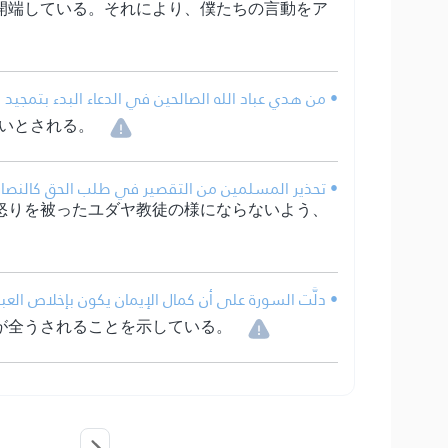
開端している。それにより、僕たちの言動をア
من هدي عباد الله الصالحين في الدعاء البدء بتمجيد ال.
いとされる。
تحذير المسلمين من التقصير في طلب الحق كالنصارى .
怒りを被ったユダヤ教徒の様にならないよう、
دلَّت السورة على أن كمال الإيمان يكون بإخلاص العب.
が全うされることを示している。