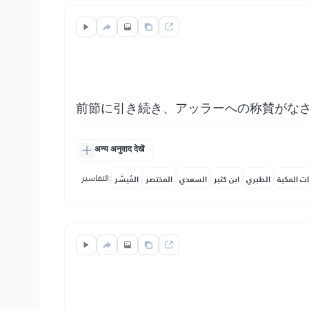
前節に引き続き、アッラーへの称賛がな
अन्य अनुवाद देखें
التفاسير:
ات المكية
الطبري
ابن كثير
السعدي
المختصر
المُيسَّر