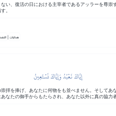
きない、復活の日における主宰者であるアッラーを尊崇
指す。
|
هدايات
النفح
إِيَّاكَ نَعۡبُدُ وَإِيَّاكَ نَسۡتَعِينُ
の崇拝を捧げ、あなたに何物をも並べません。そしてあ
はあなたの御手からもたらされ、あなた以外に真の協力