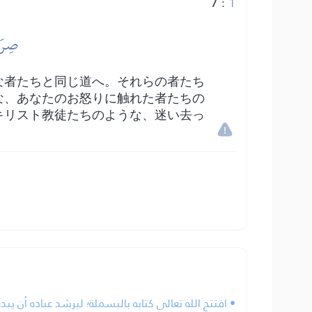
7
:
1
صِرَٰ
な者たちと同じ道へ。それらの者たち
な、あなたのお怒りに触れた者たちの
キリスト教徒たちのような、迷い去っ
افتتح الله تعالى كتابه بالبسملة؛ ليرشد عباده أن يبدؤ.