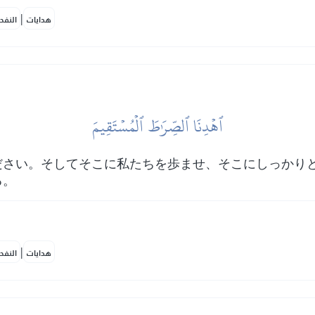
|
هدايات
النفح
ٱهۡدِنَا ٱلصِّرَٰطَ ٱلۡمُسۡتَقِيمَ
ださい。そしてそこに私たちを歩ませ、そこにしっかり
る。
|
هدايات
النفح