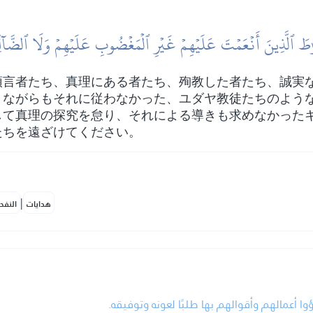
طَ ٱلَّذِينَ أَنۡعَمۡتَ عَلَيۡهِمۡ غَيۡرِ ٱلۡمَغۡضُوبِ عَلَيۡهِمۡ وَلَا ٱلضَّآلّ
預言者たち、真理にある者たち、殉教した者たち、誠実
りながらもそれに従わなかった、ユダヤ教徒たちのよう
して真理の探究を怠り、それによる導きも求めなかった
たちを遠ざけてください。
|
هدايات
النفح
• وا أعمالهم وأقوالهم بها طلبًا لعونه وتوفيقه