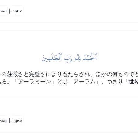
|
هدايات
النفح
ٱلۡحَمۡدُ لِلَّهِ رَبِّ ٱلۡعَٰلَمِينَ
ーの荘厳さと完璧さによりもたらされ、ほかの何もので
ある。「アーラミーン」とは「アーラム」、つまり「世
|
هدايات
النفح