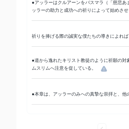
●アッラーはクルアーンをバスマラ（「慈悲あ
ッラーの助力と成功への祈りによって始めさせ
祈りを捧げる際の誠実な僕たちの導きによれば
●道から逸れたキリスト教徒のように祈願の対
ムスリムへ注意を促している。
●本章は、アッラーのみへの真摯な崇拝と、他