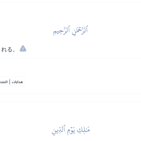
ٱلرَّحۡمَٰنِ ٱلرَّحِيمِ
される。
|
هدايات
النفح
مَٰلِكِ يَوۡمِ ٱلدِّينِ