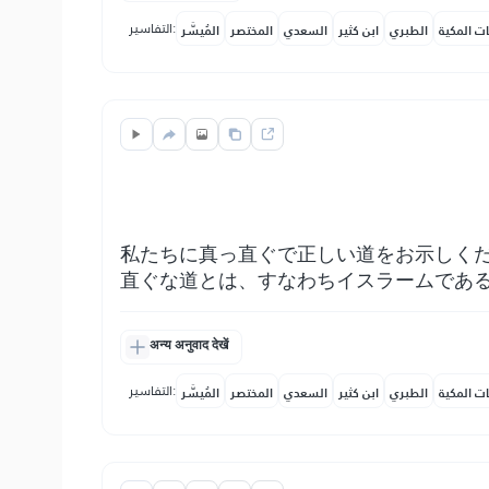
التفاسير:
ات المكية
الطبري
ابن كثير
السعدي
المختصر
المُيسَّر
私たちに真っ直ぐで正しい道をお示しく
直ぐな道とは、すなわちイスラームであ
अन्य अनुवाद देखें
التفاسير:
ات المكية
الطبري
ابن كثير
السعدي
المختصر
المُيسَّر