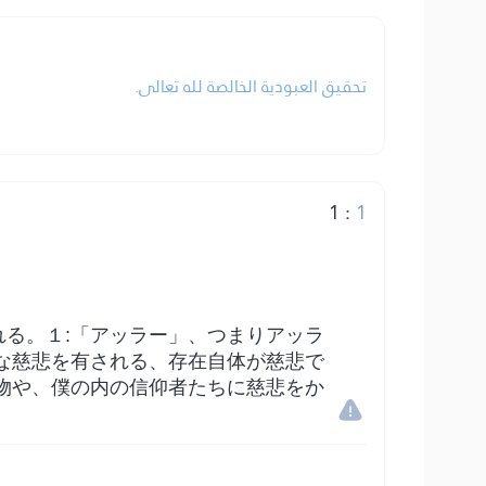
تحقيق العبودية الخالصة لله تعالى.
1
:
1
る。１:「アッラー」、つまりアッラ
な慈悲を有される、存在自体が慈悲で
物や、僕の内の信仰者たちに慈悲をか