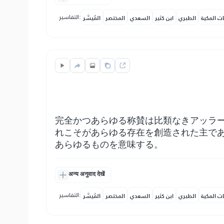
التفاسير:
ات المكية
الطبري
ابن كثير
السعدي
المختصر
المُيسَّر
完全かつあらゆる称賛は比類なきアッラ
れこそがあらゆる存在を創造された主で
あらゆるものを意味する。
अन्य अनुवाद देखें
التفاسير:
ات المكية
الطبري
ابن كثير
السعدي
المختصر
المُيسَّر