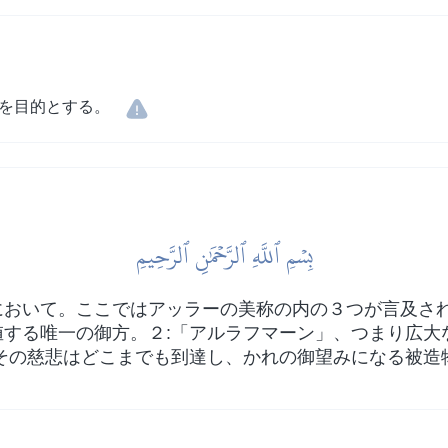
を目的とする。
بِسۡمِ ٱللَّهِ ٱلرَّحۡمَٰنِ ٱلرَّحِيمِ
おいて。ここではアッラーの美称の内の３つが言及され
する唯一の御方。２:「アルラフマーン」、つまり広大
その慈悲はどこまでも到達し、かれの御望みになる被造