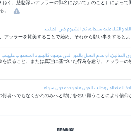
まねく、慈悲深いアッラーの御名において」のこと）によって
る。
• له والثناء عليه سبحانه، ثم الشروع في الطلب
、アッラーを賛美することで始め、それから願い事をするとよ
• الضالين، أو عدم العمل بالحق الذي عرفوه كاليهود المغضوب عليهم
象を誤ること、または真理に基づいた行為を怠り、アッラーの
• ادة لله تعالى وطلب العون منه وحده دون سواه
の何者へでもなくかれのみへと助けを乞い願うことにより信仰