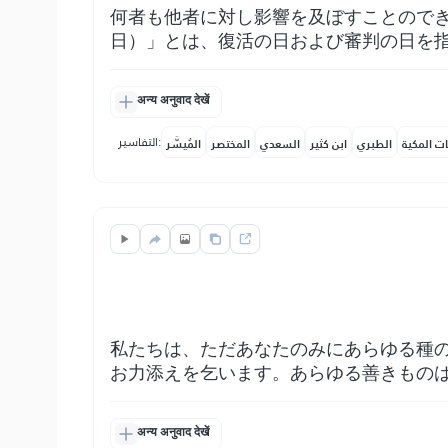
何者も他者に対し影響を及ぼすことので
日）」とは、復活の日および審判の日を
अन्य अनुवाद देखें
التفاسير:
ات المكية
الطبري
ابن كثير
السعدي
المختصر
المُيسَّر
私たちは、ただあなたのみにあらゆる種
お力添えを乞います。あらゆる善きもの
अन्य अनुवाद देखें