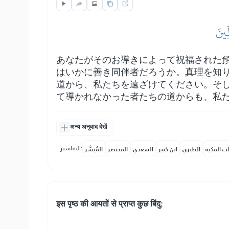
ِينَ
あなたがそのお導きによって祝福された
はいかに善き同伴者だろうか。真理を知
道から、私たちを遠ざけてください。そ
て導かれなかった者たちの道からも、私
अन्य अनुवाद देखें
التفاسير:
ات المكية
الطبري
ابن كثير
السعدي
المختصر
المُيسَّر
इस पृष्ठ की आयतों से प्राप्त कुछ बिंदु: