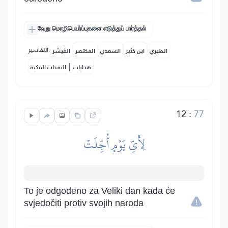
வேறு மொழிபெயர்ப்புகளை எடுத்துப் பார்த்தல்
التفاسير:
الطبري
ابن كثير
السعدي
المختصر
المُيسَّر
|
هدايات
النفحات المكية
12
:
77
لِأَيِّ يَوۡمٍ أُجِّلَتۡ
To je odgođeno za Veliki dan kada će
svjedočiti protiv svojih naroda