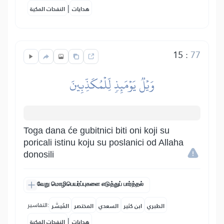
|
هدايات
النفحات المكية
15
:
77
وَيۡلٞ يَوۡمَئِذٖ لِّلۡمُكَذِّبِينَ
Toga dana će gubitnici biti oni koji su
poricali istinu koju su poslanici od Allaha
donosili
வேறு மொழிபெயர்ப்புகளை எடுத்துப் பார்த்தல்
التفاسير:
الطبري
ابن كثير
السعدي
المختصر
المُيسَّر
|
هدايات
النفحات المكية