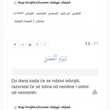
வேறு மொழிபெயர்ப்புகளை எடுத்துப் பார்த்தல்
التفاسير:
الطبري
ابن كثير
السعدي
المختصر
المُيسَّر
|
هدايات
النفحات المكية
13
:
77
لِيَوۡمِ ٱلۡفَصۡلِ
Do dana kada će se robovi odvojiti,
razvrstat će se istina od neistine i sretni
od nesretnih.
வேறு மொழிபெயர்ப்புகளை எடுத்துப் பார்த்தல்