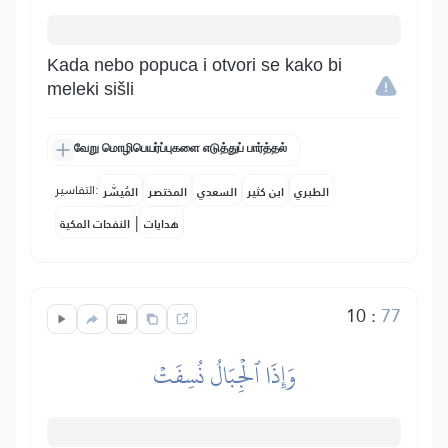
Kada nebo popuca i otvori se kako bi
meleki sišli
வேறு மொழிபெயர்ப்புகளை எடுத்துப் பார்த்தல்
التفاسير:
الطبري
ابن كثير
السعدي
المختصر
المُيسَّر
|
هدايات
النفحات المكية
10
:
77
وَإِذَا ٱلۡجِبَالُ نُسِفَتۡ