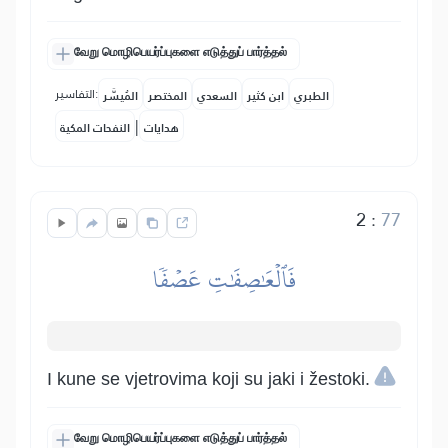
வேறு மொழிபெயர்ப்புகளை எடுத்துப் பார்த்தல்
التفاسير:
الطبري
ابن كثير
السعدي
المختصر
المُيسَّر
|
هدايات
النفحات المكية
2
:
77
فَٱلۡعَٰصِفَٰتِ عَصۡفٗا
I kune se vjetrovima koji su jaki i žestoki.
வேறு மொழிபெயர்ப்புகளை எடுத்துப் பார்த்தல்