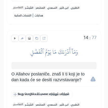
التفاسير:
الطبري
ابن كثير
السعدي
المختصر
المُيسَّر
|
هدايات
النفحات المكية
14
:
77
وَمَآ أَدۡرَىٰكَ مَا يَوۡمُ ٱلۡفَصۡلِ
O Allahov poslaniče, znaš li ti koji je to
dan kada će se desiti razvrstavanje?
வேறு மொழிபெயர்ப்புகளை எடுத்துப் பார்த்தல்
التفاسير:
الطبري
ابن كثير
السعدي
المختصر
المُيسَّر