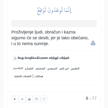
إِنَّمَا تُوعَدُونَ لَوَٰقِعٞ
Proživljenje ljudi, obračun i kazna
sigurno će se desiti, jer je tako obećano,
i u to nema sumnje.
வேறு மொழிபெயர்ப்புகளை எடுத்துப் பார்த்தல்
التفاسير:
الطبري
ابن كثير
السعدي
المختصر
المُيسَّر
|
هدايات
النفحات المكية
8
:
77