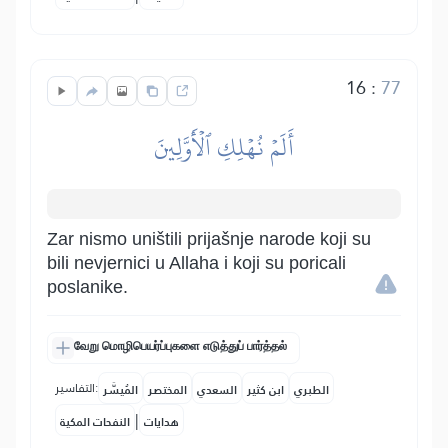
16
:
77
أَلَمۡ نُهۡلِكِ ٱلۡأَوَّلِينَ
Zar nismo uništili prijašnje narode koji su
bili nevjernici u Allaha i koji su poricali
poslanike.
வேறு மொழிபெயர்ப்புகளை எடுத்துப் பார்த்தல்
التفاسير:
الطبري
ابن كثير
السعدي
المختصر
المُيسَّر
|
هدايات
النفحات المكية