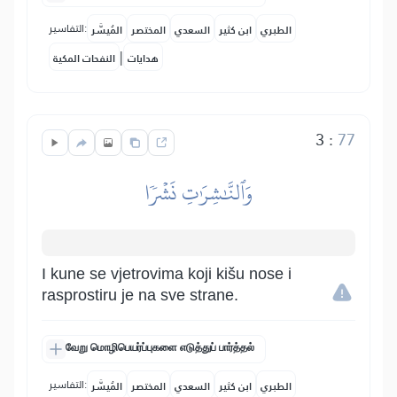
التفاسير:
الطبري
ابن كثير
السعدي
المختصر
المُيسَّر
|
هدايات
النفحات المكية
3
:
77
وَٱلنَّٰشِرَٰتِ نَشۡرٗا
I kune se vjetrovima koji kišu nose i
rasprostiru je na sve strane.
வேறு மொழிபெயர்ப்புகளை எடுத்துப் பார்த்தல்
التفاسير:
الطبري
ابن كثير
السعدي
المختصر
المُيسَّر