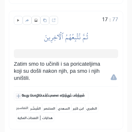
17
:
77
ثُمَّ نُتۡبِعُهُمُ ٱلۡأٓخِرِينَ
Zatim smo to učinili i sa poricateljima
koji su došli nakon njih, pa smo i njih
uništili.
வேறு மொழிபெயர்ப்புகளை எடுத்துப் பார்த்தல்
التفاسير:
الطبري
ابن كثير
السعدي
المختصر
المُيسَّر
|
هدايات
النفحات المكية