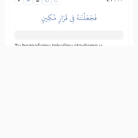
فَجَعَلۡنَٰهُ فِي قَرَارٖ مَّكِينٍ
Tu beznačajnu tekućinu stavljamo u
zaštićeno mjestio, tj. rodnicu.
Show other translations
التفاسير:
الطبري
ابن كثير
السعدي
المختصر
المُيسَّر
|
هدايات
النفحات المكية
22
:
77