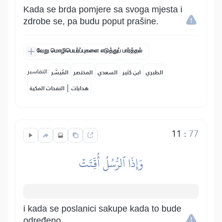
Kada se brda pomjere sa svoga mjesta i
zdrobe se, pa budu poput prašine.
வேறு மொழிபெயர்ப்புகளை எடுத்துப் பார்த்தல்
التفاسير:
الطبري
ابن كثير
السعدي
المختصر
المُيسَّر
|
هدايات
النفحات المكية
11
:
77
وَإِذَا ٱلرُّسُلُ أُقِّتَتۡ
i kada se poslanici sakupe kada to bude
određeno