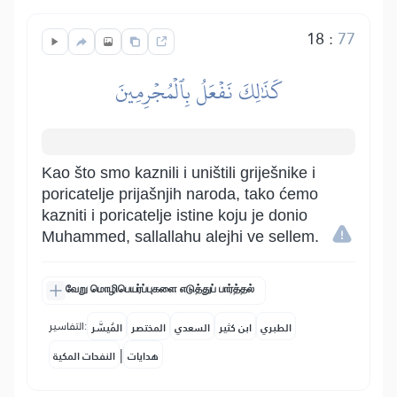
18
:
77
كَذَٰلِكَ نَفۡعَلُ بِٱلۡمُجۡرِمِينَ
Kao što smo kaznili i uništili griješnike i
poricatelje prijašnjih naroda, tako ćemo
kazniti i poricatelje istine koju je donio
Muhammed, sallallahu alejhi ve sellem.
வேறு மொழிபெயர்ப்புகளை எடுத்துப் பார்த்தல்
التفاسير:
الطبري
ابن كثير
السعدي
المختصر
المُيسَّر
|
هدايات
النفحات المكية