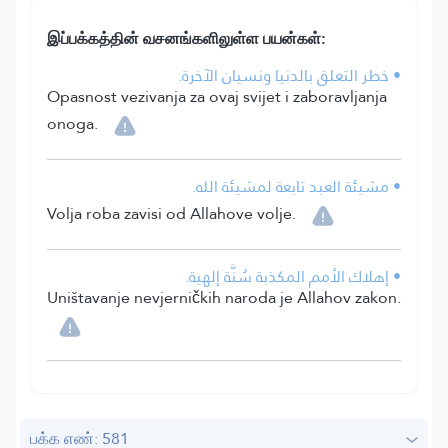
இப்பக்கத்தின் வசனங்களிலுள்ள பயன்கள்:
• خطر التعلق بالدنيا ونسيان الآخرة.
Opasnost vezivanja za ovaj svijet i zaboravljanja
onoga.
• مشيئة العبد تابعة لمشيئة الله.
Volja roba zavisi od Allahove volje.
• إهلاك الأمم المكذبة سُنَّة إلهية.
Uništavanje nevjerničkih naroda je Allahov zakon.
பக்க எண்: 581