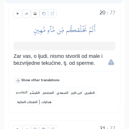
20
:
77
أَلَمۡ نَخۡلُقكُّم مِّن مَّآءٖ مَّهِينٖ
Zar vas, o ljudi, nismo stvorili od male i
bezvrijedne tekućine, tj. od sperme.
Show other translations
التفاسير:
الطبري
ابن كثير
السعدي
المختصر
المُيسَّر
|
هدايات
النفحات المكية
21
:
77