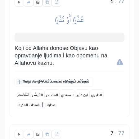
6
:
77
عُذۡرًا أَوۡ نُذۡرًا
Koji od Allaha donose Objavu kao
opravdanje ljudima i kao opomenu na
Allahovu kaznu.
வேறு மொழிபெயர்ப்புகளை எடுத்துப் பார்த்தல்
التفاسير:
الطبري
ابن كثير
السعدي
المختصر
المُيسَّر
|
هدايات
النفحات المكية
7
:
77