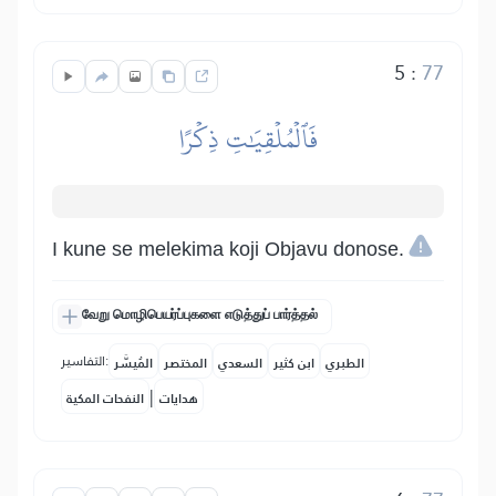
5
:
77
فَٱلۡمُلۡقِيَٰتِ ذِكۡرًا
I kune se melekima koji Objavu donose.
வேறு மொழிபெயர்ப்புகளை எடுத்துப் பார்த்தல்
التفاسير:
الطبري
ابن كثير
السعدي
المختصر
المُيسَّر
|
هدايات
النفحات المكية