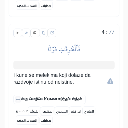
|
هدايات
النفحات المكية
4
:
77
فَٱلۡفَٰرِقَٰتِ فَرۡقٗا
I kune se melekima koji dolaze da
razdvoje istinu od neistine.
வேறு மொழிபெயர்ப்புகளை எடுத்துப் பார்த்தல்
التفاسير:
الطبري
ابن كثير
السعدي
المختصر
المُيسَّر
|
هدايات
النفحات المكية