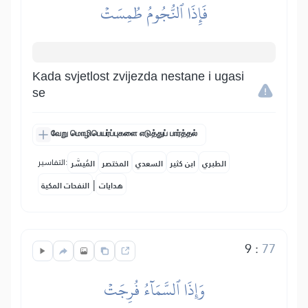
فَإِذَا ٱلنُّجُومُ طُمِسَتۡ
Kada svjetlost zvijezda nestane i ugasi
se
வேறு மொழிபெயர்ப்புகளை எடுத்துப் பார்த்தல்
التفاسير:
الطبري
ابن كثير
السعدي
المختصر
المُيسَّر
|
هدايات
النفحات المكية
9
:
77
وَإِذَا ٱلسَّمَآءُ فُرِجَتۡ