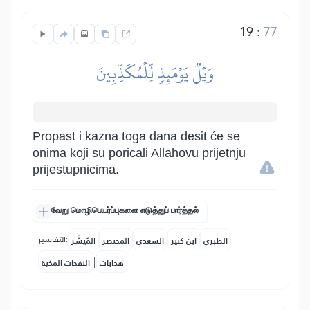
19
:
77
وَيۡلٞ يَوۡمَئِذٖ لِّلۡمُكَذِّبِينَ
Propast i kazna toga dana desit će se
onima koji su poricali Allahovu prijetnju
prijestupnicima.
வேறு மொழிபெயர்ப்புகளை எடுத்துப் பார்த்தல்
التفاسير:
الطبري
ابن كثير
السعدي
المختصر
المُيسَّر
|
هدايات
النفحات المكية