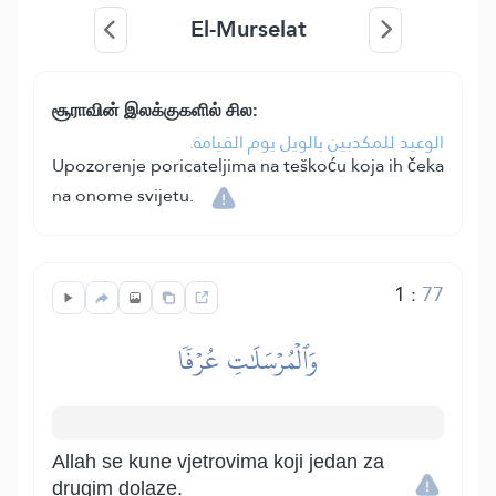
El-Murselat
சூராவின் இலக்குகளில் சில:
الوعيد للمكذبين بالويل يوم القيامة.
Upozorenje poricateljima na teškoću koja ih čeka
na onome svijetu.
1
:
77
وَٱلۡمُرۡسَلَٰتِ عُرۡفٗا
Allah se kune vjetrovima koji jedan za
drugim dolaze.