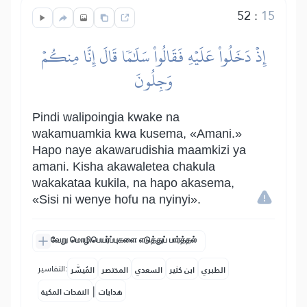
52
:
15
إِذۡ دَخَلُواْ عَلَيۡهِ فَقَالُواْ سَلَٰمٗا قَالَ إِنَّا مِنكُمۡ
وَجِلُونَ
Pindi walipoingia kwake na
wakamuamkia kwa kusema, «Amani.»
Hapo naye akawarudishia maamkizi ya
amani. Kisha akawaletea chakula
wakakataa kukila, na hapo akasema,
«Sisi ni wenye hofu na nyinyi».
வேறு மொழிபெயர்ப்புகளை எடுத்துப் பார்த்தல்
التفاسير:
الطبري
ابن كثير
السعدي
المختصر
المُيسَّر
|
هدايات
النفحات المكية