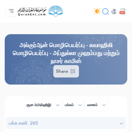
முகப்பு
மொழிபெயர்ப்பு அட்டவணை
Audio
வடிவமைப்போரின் பணிகள் - API
வேலைத் திட்டம் தொடர்பாக
எம்மோடு தொடர்புகொள்ள
மொழி
Browse Old Version
அல்குர்ஆன் மொழிபெயர்ப்பு - சுவாஹிலி
மொழிபெயர்ப்பு - அப்துல்லா முஹம்மது மற்றும்
நாசர் காமிஸ்
Share
சூரா அஅல்ஹிஜ்ர்
பக்கம்
வசனம்
பக்க எண்: 265