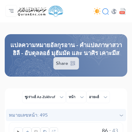
หน้าหลัก
สารบัญ​คำแปล
Audio
บริการสำหรับนักพัฒนา - API
เกี่ยวกับโครงการ
ติดต่อเรา
ภาษา
Browse Old Version
แปล​ความหมาย​อัลกุรอาน​ - คำแปลภาษาสวา
ฮิลี - อับดุลลอฮ์ มุฮัมมัด และ นาศิร เคาะมีส
Share
ซูเราะฮ์ Az-Zukhruf
หน้า
อายะฮ์
หมายเลขหน้า: 495
86
:
43