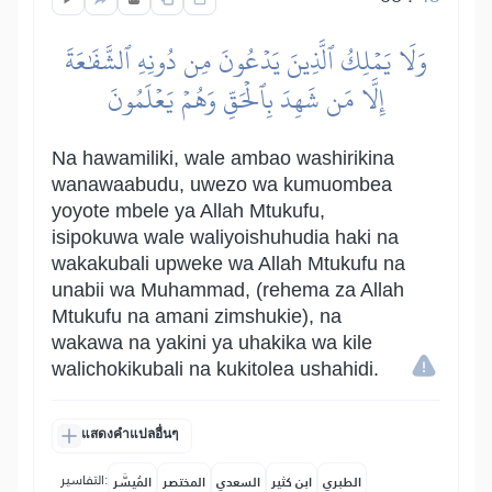
وَلَا يَمۡلِكُ ٱلَّذِينَ يَدۡعُونَ مِن دُونِهِ ٱلشَّفَٰعَةَ
إِلَّا مَن شَهِدَ بِٱلۡحَقِّ وَهُمۡ يَعۡلَمُونَ
Na hawamiliki, wale ambao washirikina
wanawaabudu, uwezo wa kumuombea
yoyote mbele ya Allah Mtukufu,
isipokuwa wale waliyoishuhudia haki na
wakakubali upweke wa Allah Mtukufu na
unabii wa Muhammad, (rehema za Allah
Mtukufu na amani zimshukie), na
wakawa na yakini ya uhakika wa kile
walichokikubali na kukitolea ushahidi.
แสดงคำแปลอื่นๆ
التفاسير:
الطبري
ابن كثير
السعدي
المختصر
المُيسَّر