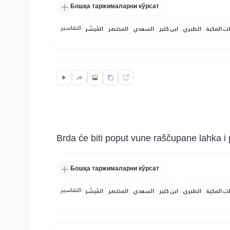
Бошқа таржималарни кўрсат
التفاسير:
ات المكية
الطبري
ابن كثير
السعدي
المختصر
المُيسَّر
Brda će biti poput vune raščupane lahka 
Бошқа таржималарни кўрсат
التفاسير:
ات المكية
الطبري
ابن كثير
السعدي
المختصر
المُيسَّر