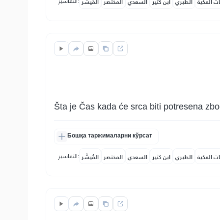
التفاسير:
ات المكية
الطبري
ابن كثير
السعدي
المختصر
المُيسَّر
Šta je Čas kada će srca biti potresena zbo
Бошқа таржималарни кўрсат
التفاسير:
ات المكية
الطبري
ابن كثير
السعدي
المختصر
المُيسَّر