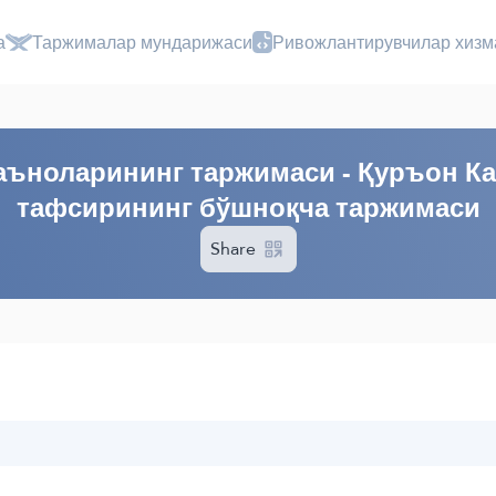
а
Таржималар мундарижаси
Ривожлантирувчилар хизм
ъноларининг таржимаси - Қуръон К
тафсирининг бўшноқча таржимаси
Share