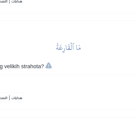
|
هدايات
النفح
مَا ٱلۡقَارِعَةُ
g velikih strahota?
|
هدايات
النفح