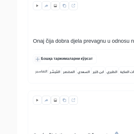
Onaj čija dobra djela prevagnu u odnosu n
Бошқа таржималарни кўрсат
التفاسير:
ات المكية
الطبري
ابن كثير
السعدي
المختصر
المُيسَّر