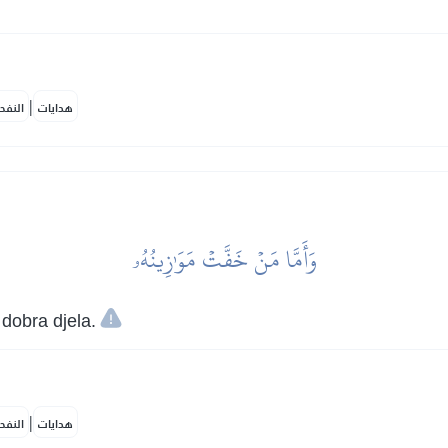
|
هدايات
النفح
وَأَمَّا مَنۡ خَفَّتۡ مَوَٰزِينُهُۥ
dobra djela.
|
هدايات
النفح