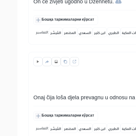
On će živjeti ugodno u Džennetu.
Бошқа таржималарни кўрсат
التفاسير:
ات المكية
الطبري
ابن كثير
السعدي
المختصر
المُيسَّر
Onaj čija loša djela prevagnu u odnosu na 
Бошқа таржималарни кўрсат
التفاسير:
ات المكية
الطبري
ابن كثير
السعدي
المختصر
المُيسَّر