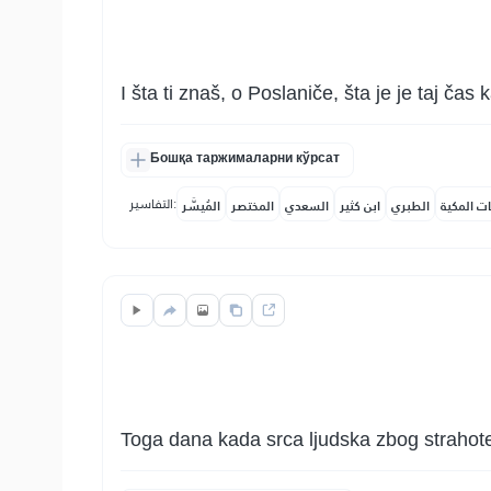
I šta ti znaš, o Poslaniče, šta je je taj ča
Бошқа таржималарни кўрсат
التفاسير:
ات المكية
الطبري
ابن كثير
السعدي
المختصر
المُيسَّر
Toga dana kada srca ljudska zbog strahote b