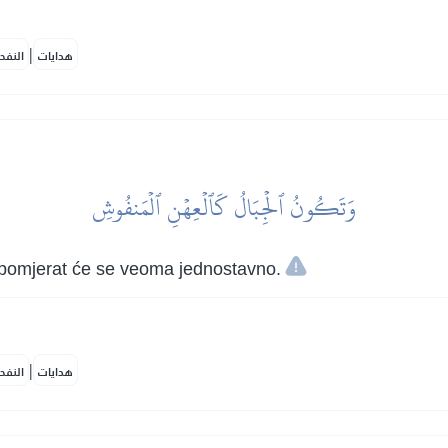
|
هدايات
النفح
وَتَكُونُ ٱلۡجِبَالُ كَٱلۡعِهۡنِ ٱلۡمَنفُوشِ
i pomjerat će se veoma jednostavno.
|
هدايات
النفح