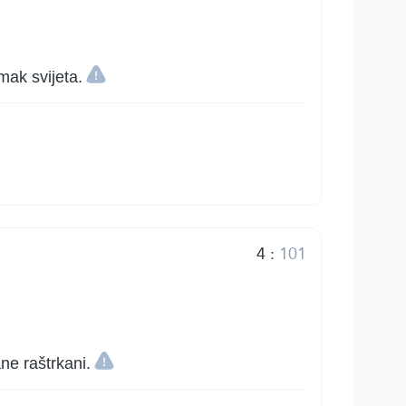
Smak svijeta.
4
:
101
ne raštrkani.