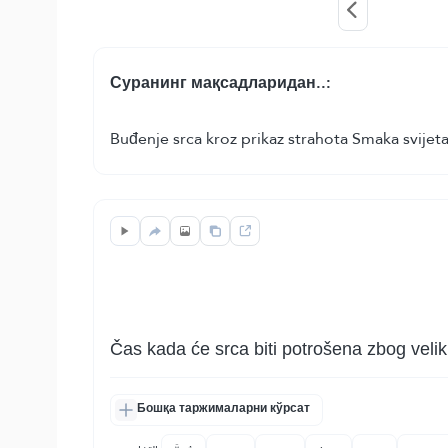
Суранинг мақсадларидан..:
Buđenje srca kroz prikaz strahota Smaka svijeta 
Čas kada će srca biti potrošena zbog velik
Бошқа таржималарни кўрсат