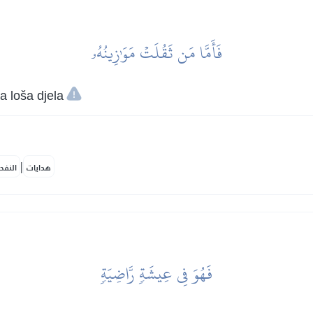
فَأَمَّا مَن ثَقُلَتۡ مَوَٰزِينُهُۥ
a loša djela
|
هدايات
النفح
فَهُوَ فِي عِيشَةٖ رَّاضِيَةٖ