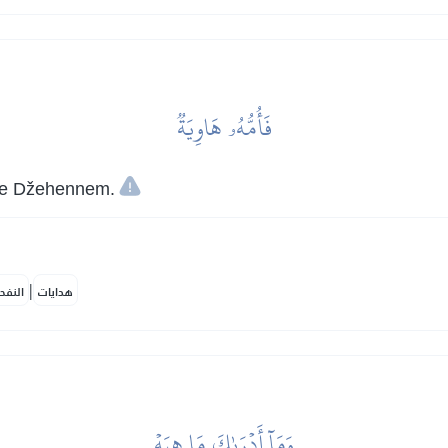
فَأُمُّهُۥ هَاوِيَةٞ
iće Džehennem.
|
هدايات
النفح
وَمَآ أَدۡرَىٰكَ مَا هِيَهۡ