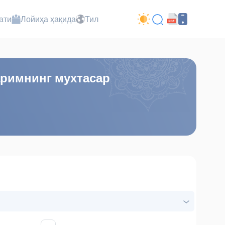
ати
Лойиҳа ҳақида
Тил
аримнинг мухтасар