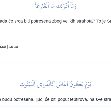
وَمَآ أَدۡرَىٰكَ مَا ٱلۡقَارِعَةُ
s kada će srca biti potresena zbog velikih strahota? To je 
|
هدايات
النفح
يَوۡمَ يَكُونُ ٱلنَّاسُ كَٱلۡفَرَاشِ ٱلۡمَبۡثُوثِ
udu potresena, ljudi će biti poput leptirova, na sve stra