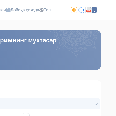
ати
Лойиҳа ҳақида
Тил
аримнинг мухтасар