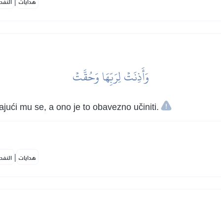
|
هدايات
النفح
وَأَذِنَتۡ لِرَبِّهَا وَحُقَّتۡ
ući mu se, a ono je to obavezno učiniti.
|
هدايات
النفح