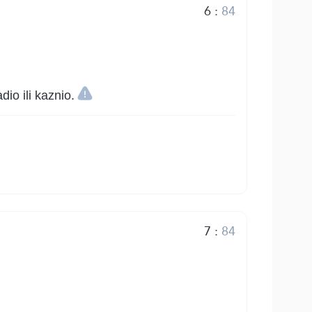
6
:
84
dio ili kaznio.
7
:
84