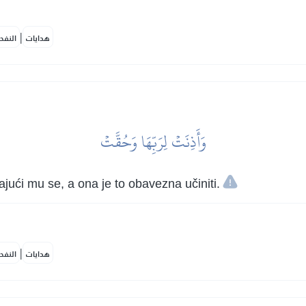
|
هدايات
النفح
وَأَذِنَتۡ لِرَبِّهَا وَحُقَّتۡ
ući mu se, a ona je to obavezna učiniti.
|
هدايات
النفح