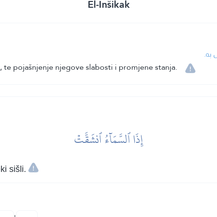
El-Inšikak
ل به
 te pojašnjenje njegove slabosti i promjene stanja.
إِذَا ٱلسَّمَآءُ ٱنشَقَّتۡ
 sišli.