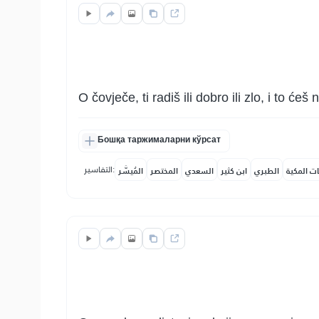
O čovječe, ti radiš ili dobro ili zlo, i to 
Бошқа таржималарни кўрсат
التفاسير:
ات المكية
الطبري
ابن كثير
السعدي
المختصر
المُيسَّر