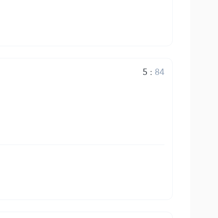
5
:
84