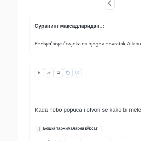
Суранинг мақсадларидан..:
Podsjećanje čovjeka na njegov povratak Allahu,
Kada nebo popuca i otvori se kako bi meleki
Бошқа таржималарни кўрсат