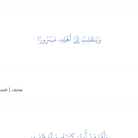
وَيَنقَلِبُ إِلَىٰٓ أَهۡلِهِۦ مَسۡرُورٗا
|
هدايات
النفح
وَأَمَّا مَنۡ أُوتِيَ كِتَٰبَهُۥ وَرَآءَ ظَهۡرِهِۦ