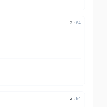
2
:
84
3
:
84