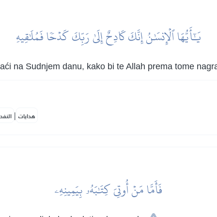
يَٰٓأَيُّهَا ٱلۡإِنسَٰنُ إِنَّكَ كَادِحٌ إِلَىٰ رَبِّكَ كَدۡحٗا فَمُلَٰقِيهِ
ćeš naći na Sudnjem danu, kako bi te Allah prema tome nagra
|
هدايات
النفح
فَأَمَّا مَنۡ أُوتِيَ كِتَٰبَهُۥ بِيَمِينِهِۦ