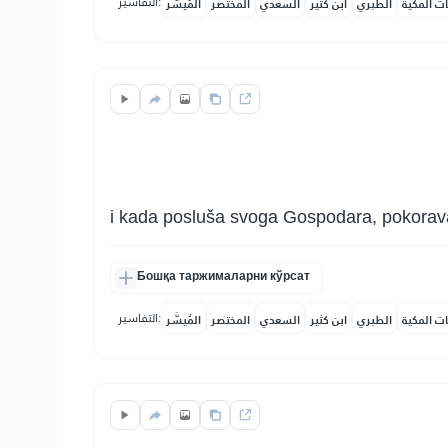
التفاسير:
ات المكية
الطبري
ابن كثير
السعدي
المختصر
المُيسَّر
i kada posluša svoga Gospodara, pokoravaj
Бошқа таржималарни кўрсат
التفاسير:
ات المكية
الطبري
ابن كثير
السعدي
المختصر
المُيسَّر