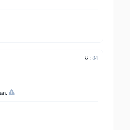
8
:
84
san.