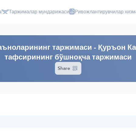
а
Таржималар мундарижаси
Ривожлантирувчилар хизм
ъноларининг таржимаси - Қуръон К
тафсирининг бўшноқча таржимаси
Share