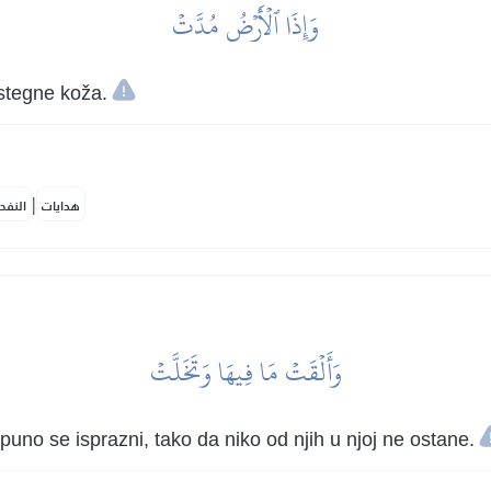
وَإِذَا ٱلۡأَرۡضُ مُدَّتۡ
astegne koža.
|
هدايات
النفح
وَأَلۡقَتۡ مَا فِيهَا وَتَخَلَّتۡ
potpuno se isprazni, tako da niko od njih u njoj ne ostane.