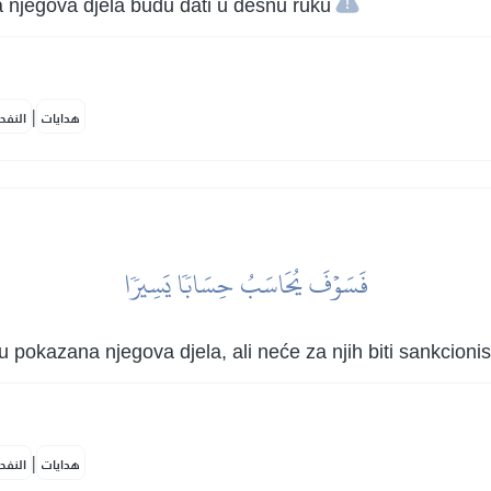
 njegova djela budu dati u desnu ruku
|
هدايات
النفح
فَسَوۡفَ يُحَاسَبُ حِسَابٗا يَسِيرٗا
u pokazana njegova djela, ali neće za njih biti sankcioni
|
هدايات
النفح