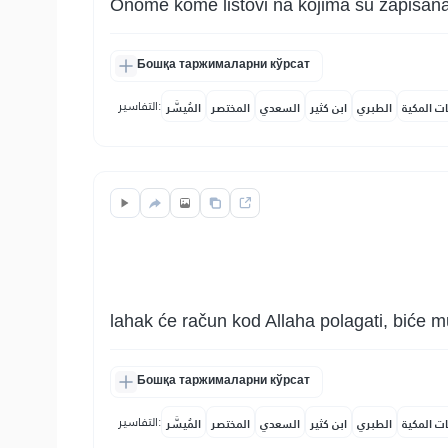
Onome kome listovi na kojima su zapisana
Бошқа таржималарни кўрсат
التفاسير:
ات المكية
الطبري
ابن كثير
السعدي
المختصر
المُيسَّر
lahak će račun kod Allaha polagati, biće m
Бошқа таржималарни кўрсат
التفاسير:
ات المكية
الطبري
ابن كثير
السعدي
المختصر
المُيسَّر