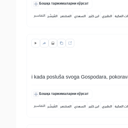
Бошқа таржималарни кўрсат
التفاسير:
ات المكية
الطبري
ابن كثير
السعدي
المختصر
المُيسَّر
i kada posluša svoga Gospodara, pokoravaj
Бошқа таржималарни кўрсат
التفاسير:
ات المكية
الطبري
ابن كثير
السعدي
المختصر
المُيسَّر