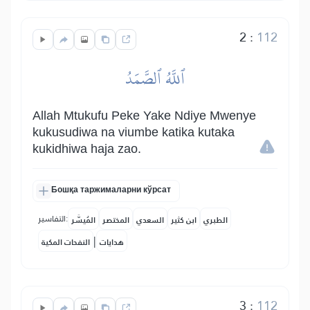
2
:
112
ٱللَّهُ ٱلصَّمَدُ
Allah Mtukufu Peke Yake Ndiye Mwenye
kukusudiwa na viumbe katika kutaka
kukidhiwa haja zao.
Бошқа таржималарни кўрсат
التفاسير:
الطبري
ابن كثير
السعدي
المختصر
المُيسَّر
|
هدايات
النفحات المكية
3
:
112