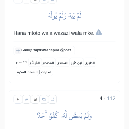
لَمۡ يَلِدۡ وَلَمۡ يُولَدۡ
Hana mtoto wala wazazi wala mke.
Бошқа таржималарни кўрсат
التفاسير:
الطبري
ابن كثير
السعدي
المختصر
المُيسَّر
|
هدايات
النفحات المكية
4
:
112
وَلَمۡ يَكُن لَّهُۥ كُفُوًا أَحَدُۢ