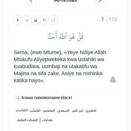
1
:
112
قُلۡ هُوَ ٱللَّهُ أَحَدٌ
Sema, (ewe Mtume), «Yeye Ndiye Allah
Mtukufu Aliyepwekeka kwa ustahiki wa
kuabudiwa, uumbaji na utakatifu wa
Majina na sifa zake, Asiye na mshirika
katika hayo».
Бошқа таржималарни кўрсат
التفاسير:
الطبري
ابن كثير
السعدي
المختصر
المُيسَّر
|
هدايات
النفحات المكية