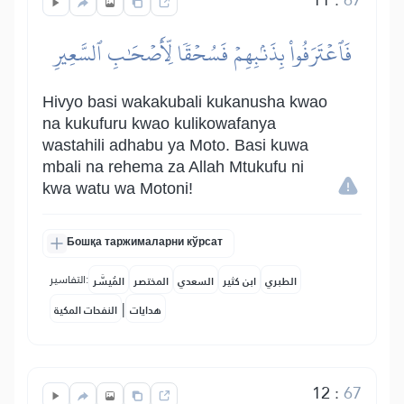
فَٱعۡتَرَفُواْ بِذَنۢبِهِمۡ فَسُحۡقٗا لِّأَصۡحَٰبِ ٱلسَّعِيرِ
Hivyo basi wakakubali kukanusha kwao
na kukufuru kwao kulikowafanya
wastahili adhabu ya Moto. Basi kuwa
mbali na rehema za Allah Mtukufu ni
kwa watu wa Motoni!
Бошқа таржималарни кўрсат
التفاسير:
الطبري
ابن كثير
السعدي
المختصر
المُيسَّر
|
هدايات
النفحات المكية
12
:
67