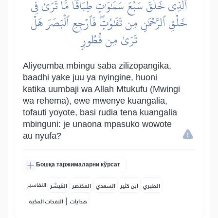
ٱلَّذِي خَلَقَ سَبۡعَ سَمَٰوَٰتٖ طِبَاقٗاۖ مَّا تَرَىٰ فِي
خَلۡقِ ٱلرَّحۡمَٰنِ مِن تَفَٰوُتٖۖ فَٱرۡجِعِ ٱلۡبَصَرَ هَلۡ
تَرَىٰ مِن فُطُورٖ
Aliyeumba mbingu saba zilizopangika,
baadhi yake juu ya nyingine, huoni
katika uumbaji wa Allah Mtukufu (Mwingi
wa rehema), ewe mwenye kuangalia,
tofauti yoyote, basi rudia tena kuangalia
mbinguni: je unaona mpasuko wowote
au nyufa?
Бошқа таржималарни кўрсат
التفاسير:
الطبري
ابن كثير
السعدي
المختصر
المُيسَّر
|
هدايات
النفحات المكية