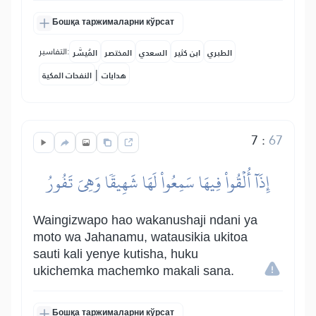
Бошқа таржималарни кўрсат
التفاسير:
الطبري
ابن كثير
السعدي
المختصر
المُيسَّر
|
هدايات
النفحات المكية
7
:
67
إِذَآ أُلۡقُواْ فِيهَا سَمِعُواْ لَهَا شَهِيقٗا وَهِيَ تَفُورُ
Waingizwapo hao wakanushaji ndani ya
moto wa Jahanamu, watausikia ukitoa
sauti kali yenye kutisha, huku
ukichemka machemko makali sana.
Бошқа таржималарни кўрсат