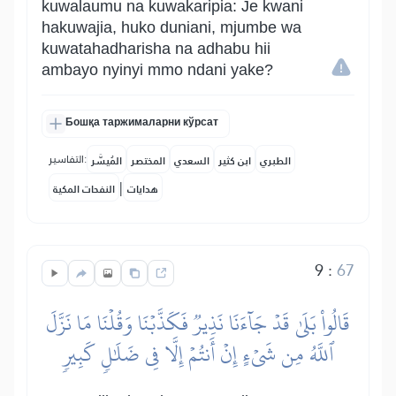
kuwalaumu na kuwakaripia: Je kwani
hakuwajia, huko duniani, mjumbe wa
kuwatahadharisha na adhabu hii
ambayo nyinyi mmo ndani yake?
Бошқа таржималарни кўрсат
التفاسير:
الطبري
ابن كثير
السعدي
المختصر
المُيسَّر
|
هدايات
النفحات المكية
9
:
67
قَالُواْ بَلَىٰ قَدۡ جَآءَنَا نَذِيرٞ فَكَذَّبۡنَا وَقُلۡنَا مَا نَزَّلَ
ٱللَّهُ مِن شَيۡءٍ إِنۡ أَنتُمۡ إِلَّا فِي ضَلَٰلٖ كَبِيرٖ