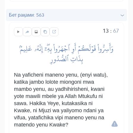
Бет рақами: 563
13
:
67
وَأَسِرُّواْ قَوۡلَكُمۡ أَوِ ٱجۡهَرُواْ بِهِۦٓۖ إِنَّهُۥ عَلِيمُۢ
بِذَاتِ ٱلصُّدُورِ
Na yaficheni maneno yenu, (enyi watu),
katika jambo lolote miongoni mwa
mambo yenu, au yadhihirisheni, kwani
yote mawili mbele ya Allah Mtukufu ni
sawa. Hakika Yeye, kutakasika ni
Kwake, ni Mjuzi wa yaliyomo ndani ya
vifua, yatafichika vipi maneno yenu na
matendo yenu Kwake?