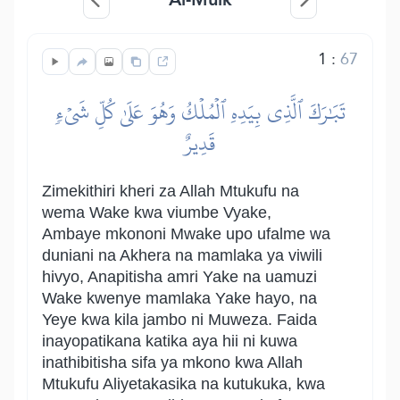
1
:
67
تَبَٰرَكَ ٱلَّذِي بِيَدِهِ ٱلۡمُلۡكُ وَهُوَ عَلَىٰ كُلِّ شَيۡءٖ
قَدِيرٌ
Zimekithiri kheri za Allah Mtukufu na
wema Wake kwa viumbe Vyake,
Ambaye mkononi Mwake upo ufalme wa
duniani na Akhera na mamlaka ya viwili
hivyo, Anapitisha amri Yake na uamuzi
Wake kwenye mamlaka Yake hayo, na
Yeye kwa kila jambo ni Muweza. Faida
inayopatikana katika aya hii ni kuwa
inathibitisha sifa ya mkono kwa Allah
Mtukufu Aliyetakasika na kutukuka, kwa