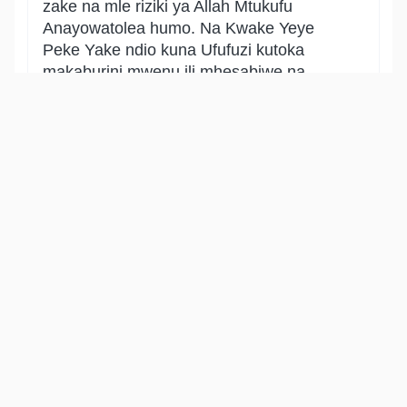
zake na mle riziki ya Allah Mtukufu
Anayowatolea humo. Na Kwake Yeye
Peke Yake ndio kuna Ufufuzi kutoka
makaburini mwenu ili mhesabiwe na
mlipwe. Katika hii aya pana ishara ya
kuhimiza utafutaji riziki na uchumaji. Pia
pana dalili kuwa Allah Mtukufu Ndiye
Muabudiwa wa haki Peke Yake Asiye na
mshirika, na pana dalili ya uwezo Wake,
kukumbusha neema Zake na kuonya
kuelemea duniani.
Show other translations
التفاسير:
الطبري
ابن كثير
السعدي
المختصر
المُيسَّر
|
هدايات
النفحات المكية