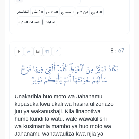
التفاسير:
الطبري
ابن كثير
السعدي
المختصر
المُيسَّر
|
هدايات
النفحات المكية
8
:
67
تَكَادُ تَمَيَّزُ مِنَ ٱلۡغَيۡظِۖ كُلَّمَآ أُلۡقِيَ فِيهَا فَوۡجٞ
سَأَلَهُمۡ خَزَنَتُهَآ أَلَمۡ يَأۡتِكُمۡ نَذِيرٞ
Unakaribia huo moto wa Jahanamu
kupasuka kwa ukali wa hasira ulizonazo
juu ya wakanushaji. Kila linapotiwa
humo kundi la watu, wale wawakilishi
wa kusimamia mambo ya huo moto wa
Jahanamu wanawauliza kwa njia ya