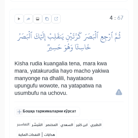
4
:
67
ثُمَّ ٱرۡجِعِ ٱلۡبَصَرَ كَرَّتَيۡنِ يَنقَلِبۡ إِلَيۡكَ ٱلۡبَصَرُ
خَاسِئٗا وَهُوَ حَسِيرٞ
Kisha rudia kuangalia tena, mara kwa
mara, yatakurudia hayo macho yakiwa
manyonge na dhalili, hayataona
upungufu wowote, na yatapatwa na
usumbufu na uchovu.
Бошқа таржималарни кўрсат
التفاسير:
الطبري
ابن كثير
السعدي
المختصر
المُيسَّر
|
هدايات
النفحات المكية