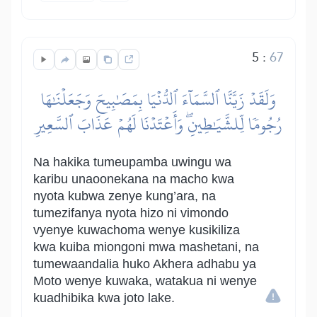
5
:
67
وَلَقَدۡ زَيَّنَّا ٱلسَّمَآءَ ٱلدُّنۡيَا بِمَصَٰبِيحَ وَجَعَلۡنَٰهَا
رُجُومٗا لِّلشَّيَٰطِينِۖ وَأَعۡتَدۡنَا لَهُمۡ عَذَابَ ٱلسَّعِيرِ
Na hakika tumeupamba uwingu wa
karibu unaoonekana na macho kwa
nyota kubwa zenye kung’ara, na
tumezifanya nyota hizo ni vimondo
vyenye kuwachoma wenye kusikiliza
kwa kuiba miongoni mwa mashetani, na
tumewaandalia huko Akhera adhabu ya
Moto wenye kuwaka, watakua ni wenye
kuadhibika kwa joto lake.