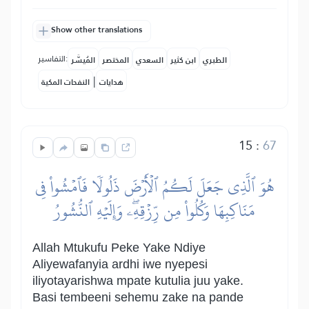
Show other translations
التفاسير:
الطبري
ابن كثير
السعدي
المختصر
المُيسَّر
|
هدايات
النفحات المكية
15
:
67
هُوَ ٱلَّذِي جَعَلَ لَكُمُ ٱلۡأَرۡضَ ذَلُولٗا فَٱمۡشُواْ فِي
مَنَاكِبِهَا وَكُلُواْ مِن رِّزۡقِهِۦۖ وَإِلَيۡهِ ٱلنُّشُورُ
Allah Mtukufu Peke Yake Ndiye
Aliyewafanyia ardhi iwe nyepesi
iliyotayarishwa mpate kutulia juu yake.
Basi tembeeni sehemu zake na pande