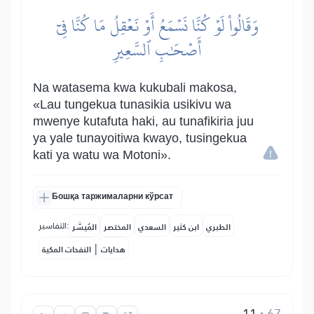
وَقَالُواْ لَوۡ كُنَّا نَسۡمَعُ أَوۡ نَعۡقِلُ مَا كُنَّا فِيٓ
أَصۡحَٰبِ ٱلسَّعِيرِ
Na watasema kwa kukubali makosa,
«Lau tungekua tunasikia usikivu wa
mwenye kutafuta haki, au tunafikiria juu
ya yale tunayoitiwa kwayo, tusingekua
kati ya watu wa Motoni».
Бошқа таржималарни кўрсат
التفاسير:
الطبري
ابن كثير
السعدي
المختصر
المُيسَّر
|
هدايات
النفحات المكية
11
:
67