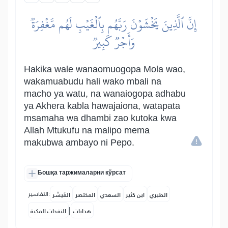
إِنَّ ٱلَّذِينَ يَخۡشَوۡنَ رَبَّهُم بِٱلۡغَيۡبِ لَهُم مَّغۡفِرَةٞ
وَأَجۡرٞ كَبِيرٞ
Hakika wale wanaomuogopa Mola wao,
wakamuabudu hali wako mbali na
macho ya watu, na wanaiogopa adhabu
ya Akhera kabla hawajaiona, watapata
msamaha wa dhambi zao kutoka kwa
Allah Mtukufu na malipo mema
makubwa ambayo ni Pepo.
Бошқа таржималарни кўрсат
التفاسير:
الطبري
ابن كثير
السعدي
المختصر
المُيسَّر
|
هدايات
النفحات المكية