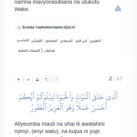
namna inavyonasibiana na utukufu
Wake.
Бошқа таржималарни кўрсат
التفاسير:
الطبري
ابن كثير
السعدي
المختصر
المُيسَّر
|
هدايات
النفحات المكية
2
:
67
ٱلَّذِي خَلَقَ ٱلۡمَوۡتَ وَٱلۡحَيَوٰةَ لِيَبۡلُوَكُمۡ أَيُّكُمۡ
أَحۡسَنُ عَمَلٗاۚ وَهُوَ ٱلۡعَزِيزُ ٱلۡغَفُورُ
Aliyeumba mauti na uhai ili awatahini
nyinyi, (enyi watu), na kujua ni yupi