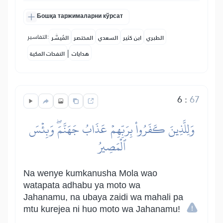
Бошқа таржималарни кўрсат
التفاسير:
الطبري
ابن كثير
السعدي
المختصر
المُيسَّر
|
هدايات
النفحات المكية
6
:
67
وَلِلَّذِينَ كَفَرُواْ بِرَبِّهِمۡ عَذَابُ جَهَنَّمَۖ وَبِئۡسَ
ٱلۡمَصِيرُ
Na wenye kumkanusha Mola wao
watapata adhabu ya moto wa
Jahanamu, na ubaya zaidi wa mahali pa
mtu kurejea ni huo moto wa Jahanamu!