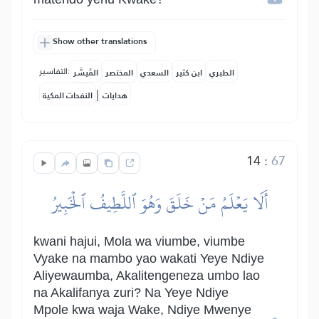
Show other translations
التفاسير:
الطبري
ابن كثير
السعدي
المختصر
المُيسَّر
|
هدايات
النفحات المكية
14
:
67
أَلَا يَعۡلَمُ مَنۡ خَلَقَ وَهُوَ ٱللَّطِيفُ ٱلۡخَبِيرُ
kwani hajui, Mola wa viumbe, viumbe
Vyake na mambo yao wakati Yeye Ndiye
Aliyewaumba, Akalitengeneza umbo lao
na Akalifanya zuri? Na Yeye Ndiye
Mpole kwa waja Wake, Ndiye Mwenye