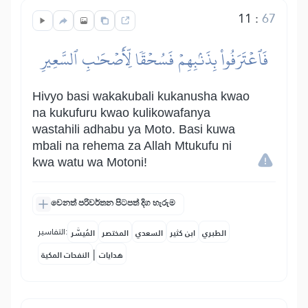
11
:
67
فَٱعۡتَرَفُواْ بِذَنۢبِهِمۡ فَسُحۡقٗا لِّأَصۡحَٰبِ ٱلسَّعِيرِ
Hivyo basi wakakubali kukanusha kwao
na kukufuru kwao kulikowafanya
wastahili adhabu ya Moto. Basi kuwa
mbali na rehema za Allah Mtukufu ni
kwa watu wa Motoni!
වෙනත් පරිවර්තන පිටපත් දිග හැරුම
التفاسير:
الطبري
ابن كثير
السعدي
المختصر
المُيسَّر
|
هدايات
النفحات المكية