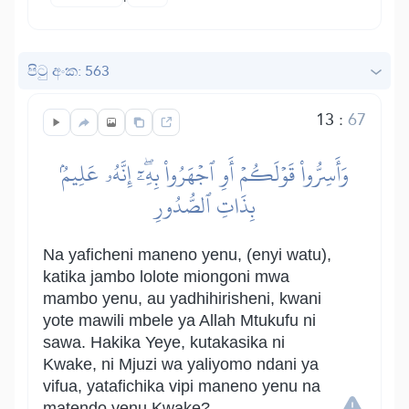
පිටු අංක: 563
13
:
67
وَأَسِرُّواْ قَوۡلَكُمۡ أَوِ ٱجۡهَرُواْ بِهِۦٓۖ إِنَّهُۥ عَلِيمُۢ
بِذَاتِ ٱلصُّدُورِ
Na yaficheni maneno yenu, (enyi watu),
katika jambo lolote miongoni mwa
mambo yenu, au yadhihirisheni, kwani
yote mawili mbele ya Allah Mtukufu ni
sawa. Hakika Yeye, kutakasika ni
Kwake, ni Mjuzi wa yaliyomo ndani ya
vifua, yatafichika vipi maneno yenu na
matendo yenu Kwake?