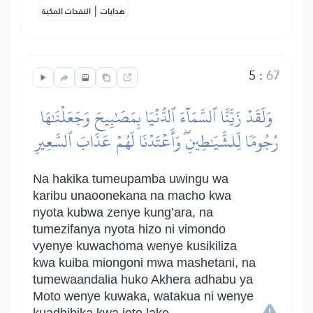
|
هدايات
النفحات المكية
5
:
67
وَلَقَدۡ زَيَّنَّا ٱلسَّمَآءَ ٱلدُّنۡيَا بِمَصَٰبِيحَ وَجَعَلۡنَٰهَا
رُجُومٗا لِّلشَّيَٰطِينِۖ وَأَعۡتَدۡنَا لَهُمۡ عَذَابَ ٱلسَّعِيرِ
Na hakika tumeupamba uwingu wa
karibu unaoonekana na macho kwa
nyota kubwa zenye kung’ara, na
tumezifanya nyota hizo ni vimondo
vyenye kuwachoma wenye kusikiliza
kwa kuiba miongoni mwa mashetani, na
tumewaandalia huko Akhera adhabu ya
Moto wenye kuwaka, watakua ni wenye