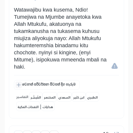
Watawajibu kwa kusema, Ndio!
Tumejiwa na Mjumbe anayetoka kwa
Allah Mtukufu, akatuonya na
tukamkanusha na tukasema kuhusu
miujiza aliyokuja nayo: Allah Mtukufu
hakumteremshia binadamu kitu
chochote. nyinyi si kingine, (enyi
Mitume), isipokuwa mmeenda mbali na
haki.
වෙනත් පරිවර්තන පිටපත් දිග හැරුම
التفاسير:
الطبري
ابن كثير
السعدي
المختصر
المُيسَّر
|
هدايات
النفحات المكية