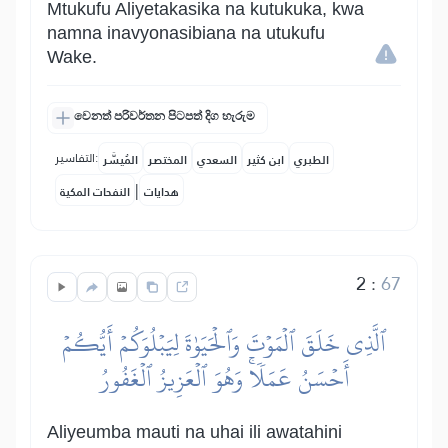
Mtukufu Aliyetakasika na kutukuka, kwa
namna inavyonasibiana na utukufu
Wake.
වෙනත් පරිවර්තන පිටපත් දිග හැරුම
التفاسير:
الطبري
ابن كثير
السعدي
المختصر
المُيسَّر
|
هدايات
النفحات المكية
2
:
67
ٱلَّذِي خَلَقَ ٱلۡمَوۡتَ وَٱلۡحَيَوٰةَ لِيَبۡلُوَكُمۡ أَيُّكُمۡ
أَحۡسَنُ عَمَلٗاۚ وَهُوَ ٱلۡعَزِيزُ ٱلۡغَفُورُ
Aliyeumba mauti na uhai ili awatahini