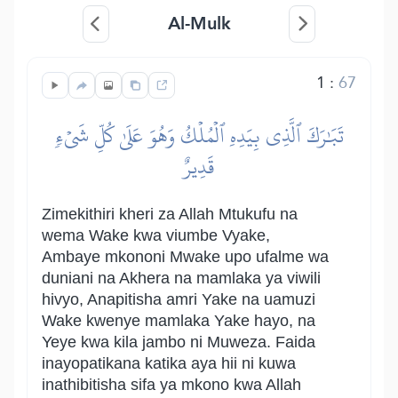
Al-Mulk
1
:
67
تَبَٰرَكَ ٱلَّذِي بِيَدِهِ ٱلۡمُلۡكُ وَهُوَ عَلَىٰ كُلِّ شَيۡءٖ
قَدِيرٌ
Zimekithiri kheri za Allah Mtukufu na
wema Wake kwa viumbe Vyake,
Ambaye mkononi Mwake upo ufalme wa
duniani na Akhera na mamlaka ya viwili
hivyo, Anapitisha amri Yake na uamuzi
Wake kwenye mamlaka Yake hayo, na
Yeye kwa kila jambo ni Muweza. Faida
inayopatikana katika aya hii ni kuwa
inathibitisha sifa ya mkono kwa Allah