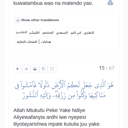
kuwatambua wao na matendo yao.
Show other translations
التفاسير:
الطبري
ابن كثير
السعدي
المختصر
المُيسَّر
|
هدايات
النفحات المكية
15
:
67
هُوَ ٱلَّذِي جَعَلَ لَكُمُ ٱلۡأَرۡضَ ذَلُولٗا فَٱمۡشُواْ فِي
مَنَاكِبِهَا وَكُلُواْ مِن رِّزۡقِهِۦۖ وَإِلَيۡهِ ٱلنُّشُورُ
Allah Mtukufu Peke Yake Ndiye
Aliyewafanyia ardhi iwe nyepesi
iliyotayarishwa mpate kutulia juu yake.