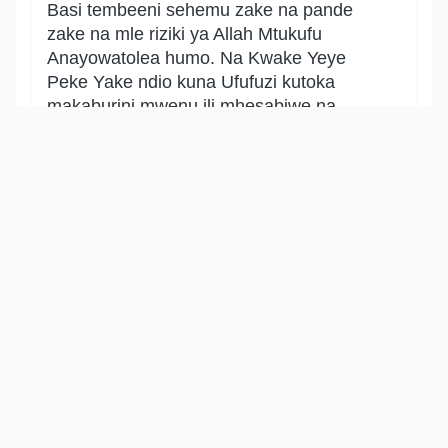
Basi tembeeni sehemu zake na pande
zake na mle riziki ya Allah Mtukufu
Anayowatolea humo. Na Kwake Yeye
Peke Yake ndio kuna Ufufuzi kutoka
makaburini mwenu ili mhesabiwe na
mlipwe. Katika hii aya pana ishara ya
kuhimiza utafutaji riziki na uchumaji. Pia
pana dalili kuwa Allah Mtukufu Ndiye
Muabudiwa wa haki Peke Yake Asiye na
mshirika, na pana dalili ya uwezo Wake,
kukumbusha neema Zake na kuonya
kuelemea duniani.
Show other translations
التفاسير:
الطبري
ابن كثير
السعدي
المختصر
المُيسَّر
|
هدايات
النفحات المكية