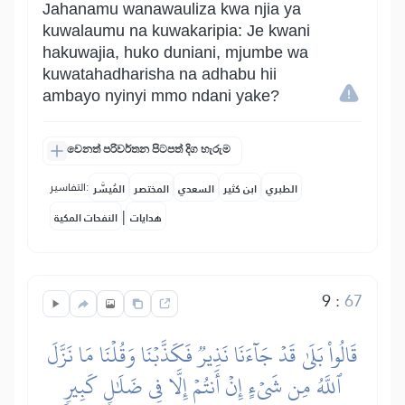
Jahanamu wanawauliza kwa njia ya
kuwalaumu na kuwakaripia: Je kwani
hakuwajia, huko duniani, mjumbe wa
kuwatahadharisha na adhabu hii
ambayo nyinyi mmo ndani yake?
වෙනත් පරිවර්තන පිටපත් දිග හැරුම
التفاسير:
الطبري
ابن كثير
السعدي
المختصر
المُيسَّر
|
هدايات
النفحات المكية
9
:
67
قَالُواْ بَلَىٰ قَدۡ جَآءَنَا نَذِيرٞ فَكَذَّبۡنَا وَقُلۡنَا مَا نَزَّلَ
ٱللَّهُ مِن شَيۡءٍ إِنۡ أَنتُمۡ إِلَّا فِي ضَلَٰلٖ كَبِيرٖ