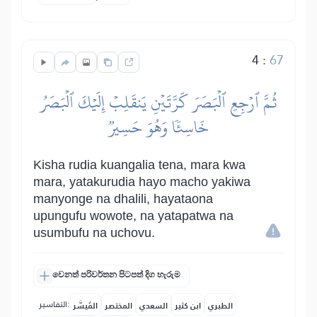
4
:
67
ثُمَّ ٱرۡجِعِ ٱلۡبَصَرَ كَرَّتَيۡنِ يَنقَلِبۡ إِلَيۡكَ ٱلۡبَصَرُ
خَاسِئٗا وَهُوَ حَسِيرٞ
Kisha rudia kuangalia tena, mara kwa
mara, yatakurudia hayo macho yakiwa
manyonge na dhalili, hayataona
upungufu wowote, na yatapatwa na
usumbufu na uchovu.
වෙනත් පරිවර්තන පිටපත් දිග හැරුම
التفاسير:
الطبري
ابن كثير
السعدي
المختصر
المُيسَّر