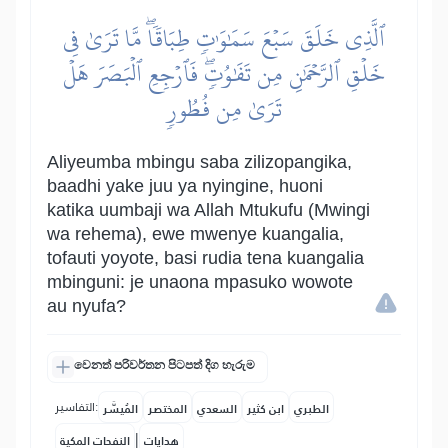
ٱلَّذِي خَلَقَ سَبۡعَ سَمَٰوَٰتٖ طِبَاقٗاۖ مَّا تَرَىٰ فِي
خَلۡقِ ٱلرَّحۡمَٰنِ مِن تَفَٰوُتٖۖ فَٱرۡجِعِ ٱلۡبَصَرَ هَلۡ
تَرَىٰ مِن فُطُورٖ
Aliyeumba mbingu saba zilizopangika,
baadhi yake juu ya nyingine, huoni
katika uumbaji wa Allah Mtukufu (Mwingi
wa rehema), ewe mwenye kuangalia,
tofauti yoyote, basi rudia tena kuangalia
mbinguni: je unaona mpasuko wowote
au nyufa?
වෙනත් පරිවර්තන පිටපත් දිග හැරුම
التفاسير:
الطبري
ابن كثير
السعدي
المختصر
المُيسَّر
|
هدايات
النفحات المكية