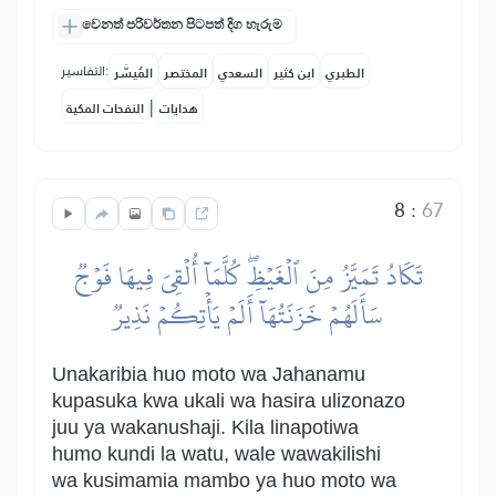
වෙනත් පරිවර්තන පිටපත් දිග හැරුම
التفاسير:
الطبري
ابن كثير
السعدي
المختصر
المُيسَّر
|
هدايات
النفحات المكية
8
:
67
تَكَادُ تَمَيَّزُ مِنَ ٱلۡغَيۡظِۖ كُلَّمَآ أُلۡقِيَ فِيهَا فَوۡجٞ
سَأَلَهُمۡ خَزَنَتُهَآ أَلَمۡ يَأۡتِكُمۡ نَذِيرٞ
Unakaribia huo moto wa Jahanamu
kupasuka kwa ukali wa hasira ulizonazo
juu ya wakanushaji. Kila linapotiwa
humo kundi la watu, wale wawakilishi
wa kusimamia mambo ya huo moto wa