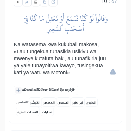
10
:
67
وَقَالُواْ لَوۡ كُنَّا نَسۡمَعُ أَوۡ نَعۡقِلُ مَا كُنَّا فِيٓ
أَصۡحَٰبِ ٱلسَّعِيرِ
Na watasema kwa kukubali makosa,
«Lau tungekua tunasikia usikivu wa
mwenye kutafuta haki, au tunafikiria juu
ya yale tunayoitiwa kwayo, tusingekua
kati ya watu wa Motoni».
වෙනත් පරිවර්තන පිටපත් දිග හැරුම
التفاسير:
الطبري
ابن كثير
السعدي
المختصر
المُيسَّر
|
هدايات
النفحات المكية