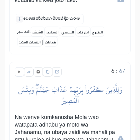
kuadhibika kwa joto lake.
වෙනත් පරිවර්තන පිටපත් දිග හැරුම
التفاسير:
الطبري
ابن كثير
السعدي
المختصر
المُيسَّر
|
هدايات
النفحات المكية
6
:
67
وَلِلَّذِينَ كَفَرُواْ بِرَبِّهِمۡ عَذَابُ جَهَنَّمَۖ وَبِئۡسَ
ٱلۡمَصِيرُ
Na wenye kumkanusha Mola wao
watapata adhabu ya moto wa
Jahanamu, na ubaya zaidi wa mahali pa
mtu kurejea ni huo moto wa Jahanamu!