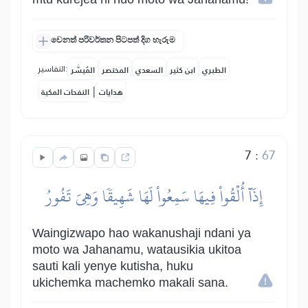
වෙනත් පරිවර්තන පිටපත් දිග හැරුම
التفاسير:
الطبري
ابن كثير
السعدي
المختصر
المُيسَّر
|
هدايات
النفحات المكية
7
:
67
إِذَآ أُلۡقُواْ فِيهَا سَمِعُواْ لَهَا شَهِيقٗا وَهِيَ تَفُورُ
Waingizwapo hao wakanushaji ndani ya
moto wa Jahanamu, watausikia ukitoa
sauti kali yenye kutisha, huku
ukichemka machemko makali sana.