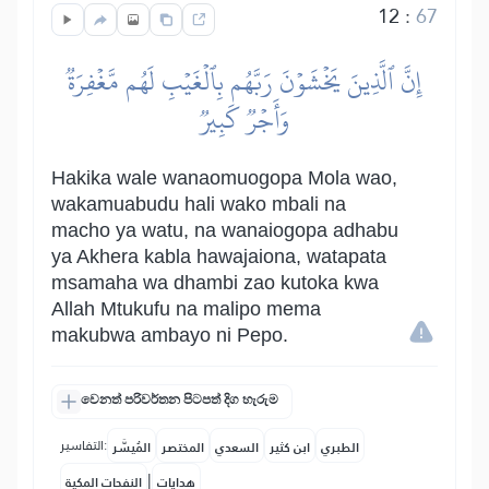
12
:
67
إِنَّ ٱلَّذِينَ يَخۡشَوۡنَ رَبَّهُم بِٱلۡغَيۡبِ لَهُم مَّغۡفِرَةٞ
وَأَجۡرٞ كَبِيرٞ
Hakika wale wanaomuogopa Mola wao,
wakamuabudu hali wako mbali na
macho ya watu, na wanaiogopa adhabu
ya Akhera kabla hawajaiona, watapata
msamaha wa dhambi zao kutoka kwa
Allah Mtukufu na malipo mema
makubwa ambayo ni Pepo.
වෙනත් පරිවර්තන පිටපත් දිග හැරුම
التفاسير:
الطبري
ابن كثير
السعدي
المختصر
المُيسَّر
|
هدايات
النفحات المكية