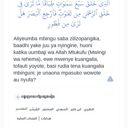
ٱلَّذِي خَلَقَ سَبۡعَ سَمَٰوَٰتٖ طِبَاقٗاۖ مَّا تَرَىٰ فِي
خَلۡقِ ٱلرَّحۡمَٰنِ مِن تَفَٰوُتٖۖ فَٱرۡجِعِ ٱلۡبَصَرَ هَلۡ
تَرَىٰ مِن فُطُورٖ
Aliyeumba mbingu saba zilizopangika,
baadhi yake juu ya nyingine, huoni
katika uumbaji wa Allah Mtukufu (Mwingi
wa rehema), ewe mwenye kuangalia,
tofauti yoyote, basi rudia tena kuangalia
mbinguni: je unaona mpasuko wowote
au nyufa?
បង្ហាញការបកប្រែផ្សេងទៀត
التفاسير:
الطبري
ابن كثير
السعدي
المختصر
المُيسَّر
|
هدايات
النفحات المكية