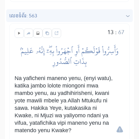
លេខ​ទំព័រ: 563
13
:
67
وَأَسِرُّواْ قَوۡلَكُمۡ أَوِ ٱجۡهَرُواْ بِهِۦٓۖ إِنَّهُۥ عَلِيمُۢ
بِذَاتِ ٱلصُّدُورِ
Na yaficheni maneno yenu, (enyi watu),
katika jambo lolote miongoni mwa
mambo yenu, au yadhihirisheni, kwani
yote mawili mbele ya Allah Mtukufu ni
sawa. Hakika Yeye, kutakasika ni
Kwake, ni Mjuzi wa yaliyomo ndani ya
vifua, yatafichika vipi maneno yenu na
matendo yenu Kwake?