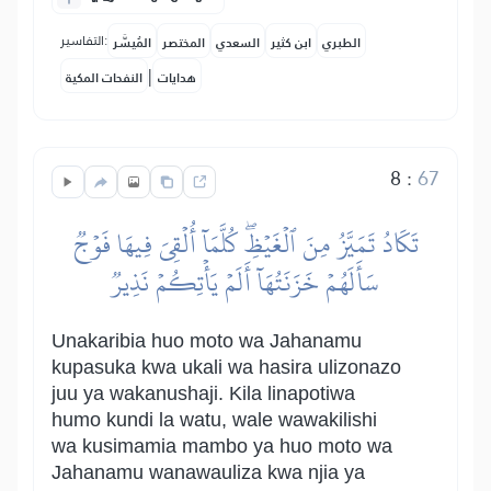
التفاسير:
الطبري
ابن كثير
السعدي
المختصر
المُيسَّر
|
هدايات
النفحات المكية
8
:
67
تَكَادُ تَمَيَّزُ مِنَ ٱلۡغَيۡظِۖ كُلَّمَآ أُلۡقِيَ فِيهَا فَوۡجٞ
سَأَلَهُمۡ خَزَنَتُهَآ أَلَمۡ يَأۡتِكُمۡ نَذِيرٞ
Unakaribia huo moto wa Jahanamu
kupasuka kwa ukali wa hasira ulizonazo
juu ya wakanushaji. Kila linapotiwa
humo kundi la watu, wale wawakilishi
wa kusimamia mambo ya huo moto wa
Jahanamu wanawauliza kwa njia ya