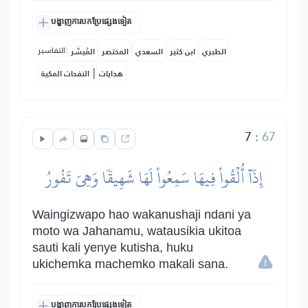
បង្ហាញការបកប្រែផ្សេងទៀត
التفاسير:
الطبري
ابن كثير
السعدي
المختصر
المُيسَّر
|
هدايات
النفحات المكية
7
:
67
إِذَآ أُلۡقُواْ فِيهَا سَمِعُواْ لَهَا شَهِيقٗا وَهِيَ تَفُورُ
Waingizwapo hao wakanushaji ndani ya
moto wa Jahanamu, watausikia ukitoa
sauti kali yenye kutisha, huku
ukichemka machemko makali sana.
បង្ហាញការបកប្រែផ្សេងទៀត