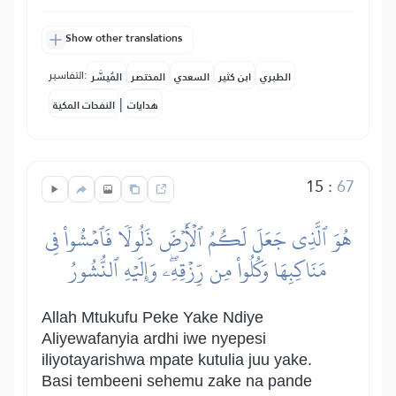
Show other translations
التفاسير:
الطبري
ابن كثير
السعدي
المختصر
المُيسَّر
|
هدايات
النفحات المكية
15
:
67
هُوَ ٱلَّذِي جَعَلَ لَكُمُ ٱلۡأَرۡضَ ذَلُولٗا فَٱمۡشُواْ فِي
مَنَاكِبِهَا وَكُلُواْ مِن رِّزۡقِهِۦۖ وَإِلَيۡهِ ٱلنُّشُورُ
Allah Mtukufu Peke Yake Ndiye
Aliyewafanyia ardhi iwe nyepesi
iliyotayarishwa mpate kutulia juu yake.
Basi tembeeni sehemu zake na pande