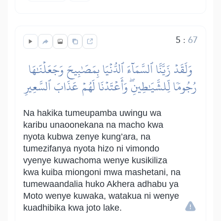
5
:
67
وَلَقَدۡ زَيَّنَّا ٱلسَّمَآءَ ٱلدُّنۡيَا بِمَصَٰبِيحَ وَجَعَلۡنَٰهَا
رُجُومٗا لِّلشَّيَٰطِينِۖ وَأَعۡتَدۡنَا لَهُمۡ عَذَابَ ٱلسَّعِيرِ
Na hakika tumeupamba uwingu wa
karibu unaoonekana na macho kwa
nyota kubwa zenye kung’ara, na
tumezifanya nyota hizo ni vimondo
vyenye kuwachoma wenye kusikiliza
kwa kuiba miongoni mwa mashetani, na
tumewaandalia huko Akhera adhabu ya
Moto wenye kuwaka, watakua ni wenye
kuadhibika kwa joto lake.