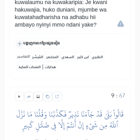
kuwalaumu na kuwakaripia: Je kwani
hakuwajia, huko duniani, mjumbe wa
kuwatahadharisha na adhabu hii
ambayo nyinyi mmo ndani yake?
បង្ហាញការបកប្រែផ្សេងទៀត
التفاسير:
الطبري
ابن كثير
السعدي
المختصر
المُيسَّر
|
هدايات
النفحات المكية
9
:
67
قَالُواْ بَلَىٰ قَدۡ جَآءَنَا نَذِيرٞ فَكَذَّبۡنَا وَقُلۡنَا مَا نَزَّلَ
ٱللَّهُ مِن شَيۡءٍ إِنۡ أَنتُمۡ إِلَّا فِي ضَلَٰلٖ كَبِيرٖ