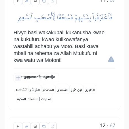
فَٱعۡتَرَفُواْ بِذَنۢبِهِمۡ فَسُحۡقٗا لِّأَصۡحَٰبِ ٱلسَّعِيرِ
Hivyo basi wakakubali kukanusha kwao
na kukufuru kwao kulikowafanya
wastahili adhabu ya Moto. Basi kuwa
mbali na rehema za Allah Mtukufu ni
kwa watu wa Motoni!
បង្ហាញការបកប្រែផ្សេងទៀត
التفاسير:
الطبري
ابن كثير
السعدي
المختصر
المُيسَّر
|
هدايات
النفحات المكية
12
:
67