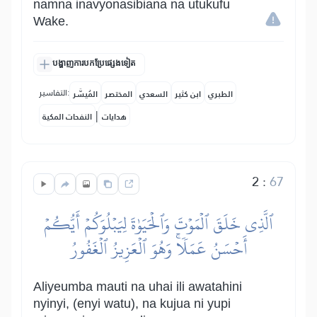
namna inavyonasibiana na utukufu
Wake.
បង្ហាញការបកប្រែផ្សេងទៀត
التفاسير:
الطبري
ابن كثير
السعدي
المختصر
المُيسَّر
|
هدايات
النفحات المكية
2
:
67
ٱلَّذِي خَلَقَ ٱلۡمَوۡتَ وَٱلۡحَيَوٰةَ لِيَبۡلُوَكُمۡ أَيُّكُمۡ
أَحۡسَنُ عَمَلٗاۚ وَهُوَ ٱلۡعَزِيزُ ٱلۡغَفُورُ
Aliyeumba mauti na uhai ili awatahini
nyinyi, (enyi watu), na kujua ni yupi