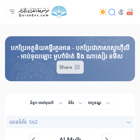
ទំព័រ​ដេីម
មាតិកានៃការបកប្រែ
Audio
សេវាកម្មសម្រាប់អ្នកអភិវឌ្ឍន៍ - API
អំពី​គម្រោង
ទំនាក់ទំងមកកាន់យើងខ្ញុំ
ភាសា
Browse Old Version
បកប្រែអត្ថន័យគម្ពីរគួរអាន - បកប្រែជាភាសាស្វាហ៊ីលី
- អាប់ទុលឡោះ មូហាំម៉ាត់ និង ណាសៀរ ខមីស
Share
ជំពូក​ អាល់មុលក៍
ទំព័រ
វាក្យខណ្ឌ
លេខ​ទំព័រ: 562
Al-Mulk