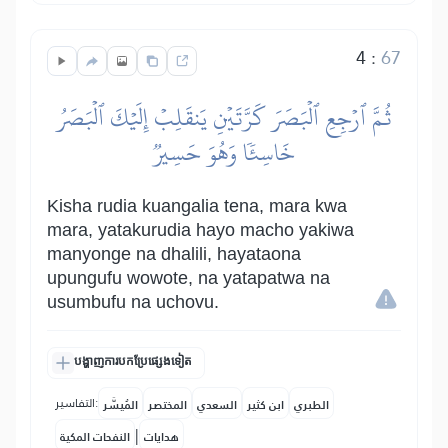
4
:
67
ثُمَّ ٱرۡجِعِ ٱلۡبَصَرَ كَرَّتَيۡنِ يَنقَلِبۡ إِلَيۡكَ ٱلۡبَصَرُ
خَاسِئٗا وَهُوَ حَسِيرٞ
Kisha rudia kuangalia tena, mara kwa
mara, yatakurudia hayo macho yakiwa
manyonge na dhalili, hayataona
upungufu wowote, na yatapatwa na
usumbufu na uchovu.
បង្ហាញការបកប្រែផ្សេងទៀត
التفاسير:
الطبري
ابن كثير
السعدي
المختصر
المُيسَّر
|
هدايات
النفحات المكية