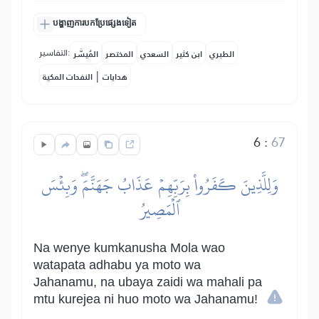
បង្ហាញការបកប្រែផ្សេងទៀត
التفاسير:
الطبري
ابن كثير
السعدي
المختصر
المُيسَّر
|
هدايات
النفحات المكية
6
:
67
وَلِلَّذِينَ كَفَرُواْ بِرَبِّهِمۡ عَذَابُ جَهَنَّمَۖ وَبِئۡسَ
ٱلۡمَصِيرُ
Na wenye kumkanusha Mola wao
watapata adhabu ya moto wa
Jahanamu, na ubaya zaidi wa mahali pa
mtu kurejea ni huo moto wa Jahanamu!