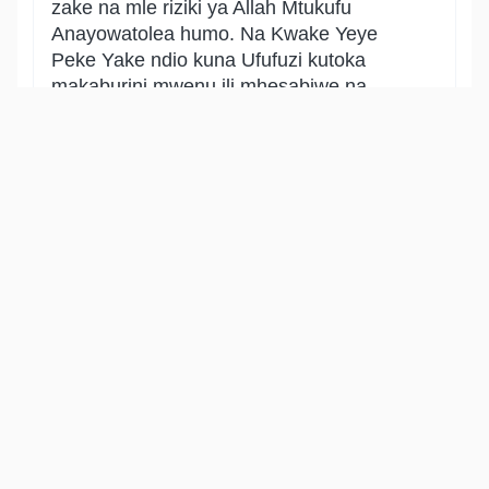
zake na mle riziki ya Allah Mtukufu
Anayowatolea humo. Na Kwake Yeye
Peke Yake ndio kuna Ufufuzi kutoka
makaburini mwenu ili mhesabiwe na
mlipwe. Katika hii aya pana ishara ya
kuhimiza utafutaji riziki na uchumaji. Pia
pana dalili kuwa Allah Mtukufu Ndiye
Muabudiwa wa haki Peke Yake Asiye na
mshirika, na pana dalili ya uwezo Wake,
kukumbusha neema Zake na kuonya
kuelemea duniani.
Show other translations
التفاسير:
الطبري
ابن كثير
السعدي
المختصر
المُيسَّر
|
هدايات
النفحات المكية