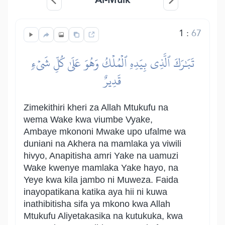
1
:
67
تَبَٰرَكَ ٱلَّذِي بِيَدِهِ ٱلۡمُلۡكُ وَهُوَ عَلَىٰ كُلِّ شَيۡءٖ
قَدِيرٌ
Zimekithiri kheri za Allah Mtukufu na
wema Wake kwa viumbe Vyake,
Ambaye mkononi Mwake upo ufalme wa
duniani na Akhera na mamlaka ya viwili
hivyo, Anapitisha amri Yake na uamuzi
Wake kwenye mamlaka Yake hayo, na
Yeye kwa kila jambo ni Muweza. Faida
inayopatikana katika aya hii ni kuwa
inathibitisha sifa ya mkono kwa Allah
Mtukufu Aliyetakasika na kutukuka, kwa