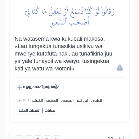
وَقَالُواْ لَوۡ كُنَّا نَسۡمَعُ أَوۡ نَعۡقِلُ مَا كُنَّا فِيٓ
أَصۡحَٰبِ ٱلسَّعِيرِ
Na watasema kwa kukubali makosa,
«Lau tungekua tunasikia usikivu wa
mwenye kutafuta haki, au tunafikiria juu
ya yale tunayoitiwa kwayo, tusingekua
kati ya watu wa Motoni».
បង្ហាញការបកប្រែផ្សេងទៀត
التفاسير:
الطبري
ابن كثير
السعدي
المختصر
المُيسَّر
|
هدايات
النفحات المكية
11
:
67