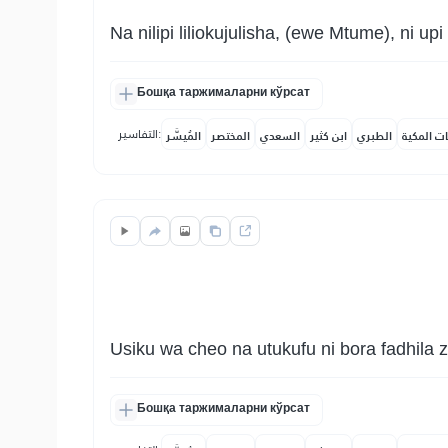
Na nilipi liliokujulisha, (ewe Mtume), ni u
Бошқа таржималарни кўрсат
التفاسير:
ات المكية
الطبري
ابن كثير
السعدي
المختصر
المُيسَّر
Usiku wa cheo na utukufu ni bora fadhila z
Бошқа таржималарни кўрсат