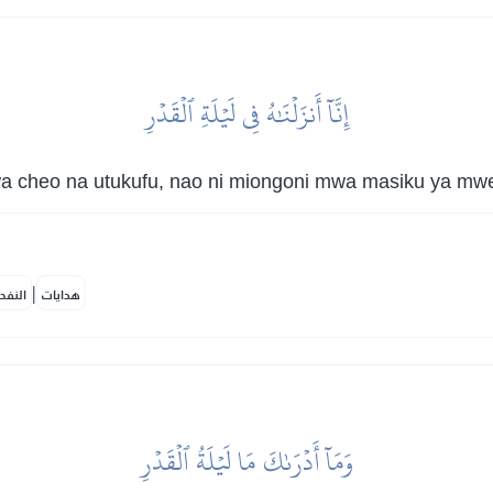
إِنَّآ أَنزَلۡنَٰهُ فِي لَيۡلَةِ ٱلۡقَدۡرِ
 wa cheo na utukufu, nao ni miongoni mwa masiku ya m
|
هدايات
النفح
وَمَآ أَدۡرَىٰكَ مَا لَيۡلَةُ ٱلۡقَدۡرِ