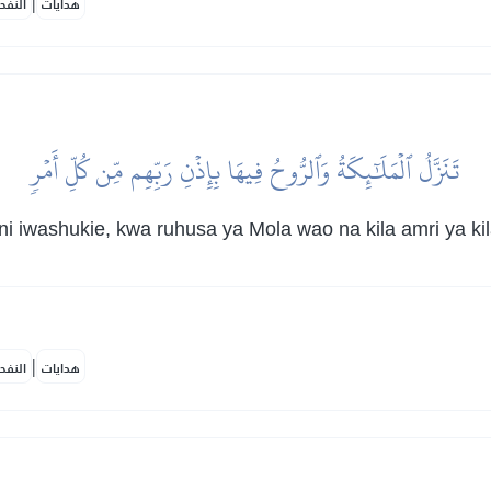
|
هدايات
النفح
تَنَزَّلُ ٱلۡمَلَٰٓئِكَةُ وَٱلرُّوحُ فِيهَا بِإِذۡنِ رَبِّهِم مِّن كُلِّ أَمۡرٖ
ni iwashukie, kwa ruhusa ya Mola wao na kila amri ya kil
|
هدايات
النفح