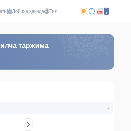
ати
Лойиҳа ҳақида
Тил
ҳилча таржима