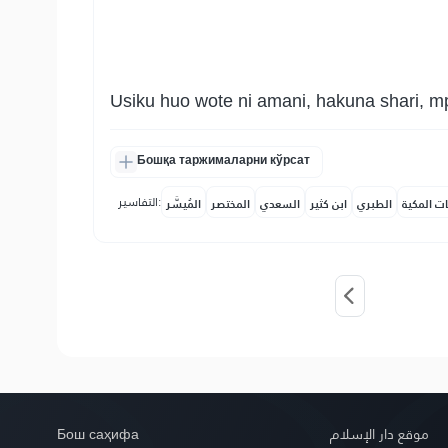
Usiku huo wote ni amani, hakuna shari, mp
Бошқа таржималарни кўрсат
التفاسير:
ات المكية
الطبري
ابن كثير
السعدي
المختصر
المُيسَّر
Бош саҳифа
موقع دار الإسلام