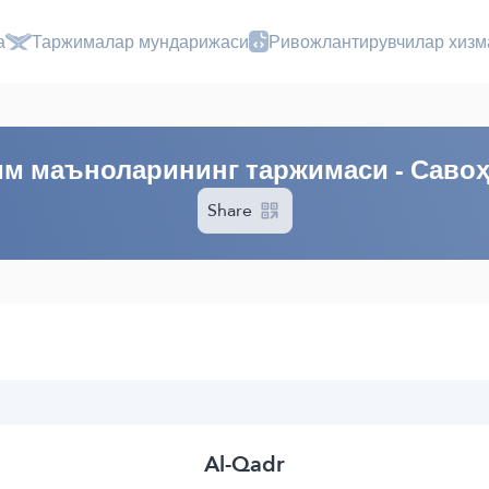
а
Таржималар мундарижаси
Ривожлантирувчилар хизм
м маъноларининг таржимаси - Саво
Share
Al-Qadr