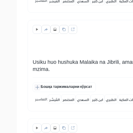
التفاسير:
ات المكية
الطبري
ابن كثير
السعدي
المختصر
المُيسَّر
Usiku huo hushuka Malaika na Jibrili, ama
mzima.
Бошқа таржималарни кўрсат
التفاسير:
ات المكية
الطبري
ابن كثير
السعدي
المختصر
المُيسَّر