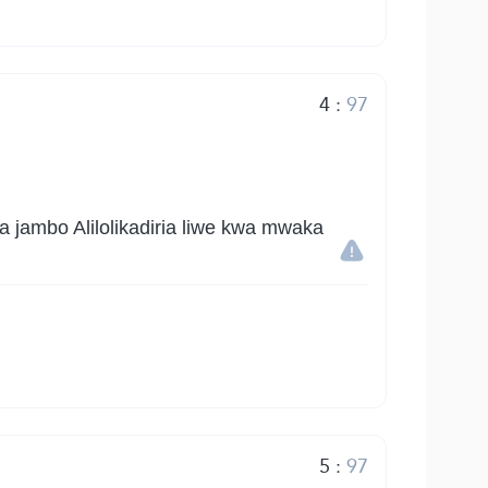
4
:
97
a jambo Alilolikadiria liwe kwa mwaka
5
:
97