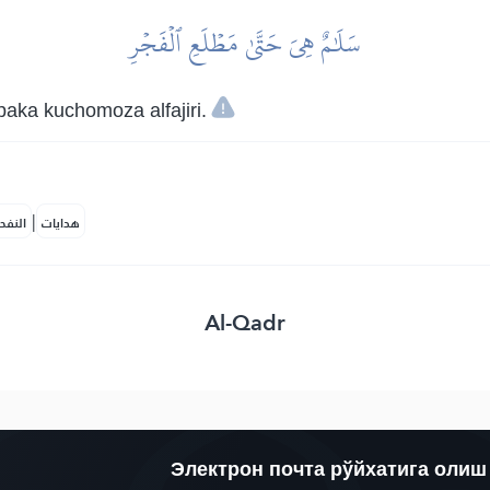
سَلَٰمٌ هِيَ حَتَّىٰ مَطۡلَعِ ٱلۡفَجۡرِ
aka kuchomoza alfajiri.
|
هدايات
النفح
Al-Qadr
Электрон почта рўйхатига олиш