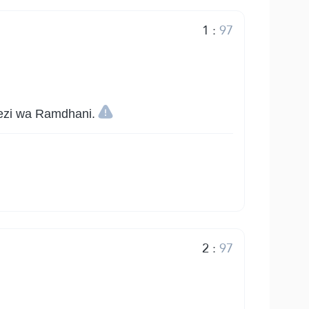
1
:
97
wezi wa Ramdhani.
2
:
97