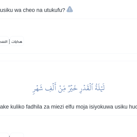
pi usiku wa cheo na utukufu?
|
هدايات
النفح
لَيۡلَةُ ٱلۡقَدۡرِ خَيۡرٞ مِّنۡ أَلۡفِ شَهۡرٖ
ake kuliko fadhila za miezi elfu moja isiyokuwa usiku hu