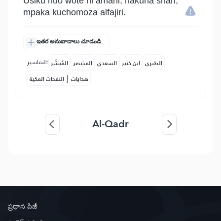
Usiku huo wote ni amani, hakuna shari,
mpaka kuchomoza alfajiri.
ఇతర అనువాదాలు చూడండి.
التفاسير:
الطبري
ابن كثير
السعدي
المختصر
المُيسَّر
|
هدايات
النفحات المكية
Al-Qadr
ప్రధాన పేజీ