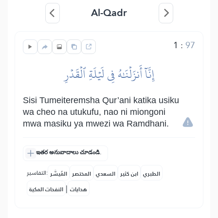
Al-Qadr
1
:
97
إِنَّآ أَنزَلۡنَٰهُ فِي لَيۡلَةِ ٱلۡقَدۡرِ
Sisi Tumeiteremsha Qur’ani katika usiku
wa cheo na utukufu, nao ni miongoni
mwa masiku ya mwezi wa Ramdhani.
ఇతర అనువాదాలు చూడండి.
التفاسير:
الطبري
ابن كثير
السعدي
المختصر
المُيسَّر
|
هدايات
النفحات المكية