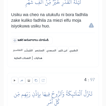
لَيۡلَةُ ٱلۡقَدۡرِ خَيۡرٞ مِّنۡ أَلۡفِ شَهۡرٖ
Usiku wa cheo na utukufu ni bora fadhila
zake kuliko fadhila za miezi elfu moja
isiyokuwa usiku huo.
ఇతర అనువాదాలు చూడండి.
التفاسير:
الطبري
ابن كثير
السعدي
المختصر
المُيسَّر
|
هدايات
النفحات المكية
4
:
97
تَنَزَّلُ ٱلۡمَلَٰٓئِكَةُ وَٱلرُّوحُ فِيهَا بِإِذۡنِ رَبِّهِم مِّن
كُلِّ أَمۡرٖ