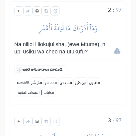
2
:
97
وَمَآ أَدۡرَىٰكَ مَا لَيۡلَةُ ٱلۡقَدۡرِ
Na nilipi liliokujulisha, (ewe Mtume), ni
upi usiku wa cheo na utukufu?
ఇతర అనువాదాలు చూడండి.
التفاسير:
الطبري
ابن كثير
السعدي
المختصر
المُيسَّر
|
هدايات
النفحات المكية
3
:
97