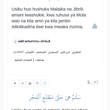
Usiku huo hushuka Malaika na Jibrili,
amani iwashukie, kwa ruhusa ya Mola
wao na kila amri ya kila jambo
Alilolikadiria liwe kwa mwaka mzima.
ఇతర అనువాదాలు చూడండి.
التفاسير:
الطبري
ابن كثير
السعدي
المختصر
المُيسَّر
|
هدايات
النفحات المكية
5
:
97
سَلَٰمٌ هِيَ حَتَّىٰ مَطۡلَعِ ٱلۡفَجۡرِ