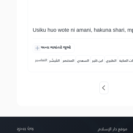
Usiku huo wote ni amani, hakuna shari, mp
અન્ય ભાષાંતરો જુઓ
التفاسير:
ات المكية
الطبري
ابن كثير
السعدي
المختصر
المُيسَّر
મુખ્ય પેજ
موقع دار الإسلام