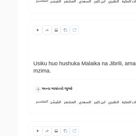
التفاسير:
ات المكية
الطبري
ابن كثير
السعدي
المختصر
المُيسَّر
Usiku huo hushuka Malaika na Jibrili, ama
mzima.
અન્ય ભાષાંતરો જુઓ
التفاسير:
ات المكية
الطبري
ابن كثير
السعدي
المختصر
المُيسَّر