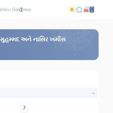
્રોજેકટ વિશે
ભાષા
ાહ મુહમ્મદ અને નાસિર ખમીસ