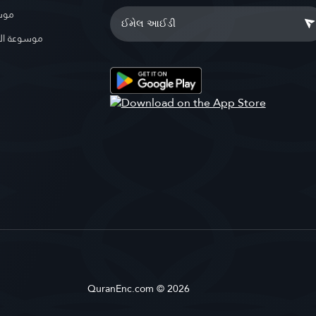
موسو
موسوعة ال
QuranEnc.com © 2026