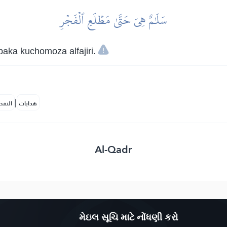
سَلَٰمٌ هِيَ حَتَّىٰ مَطۡلَعِ ٱلۡفَجۡرِ
aka kuchomoza alfajiri.
|
هدايات
النفح
Al-Qadr
મેઇલ સૂચિ માટે નોંધણી કરો