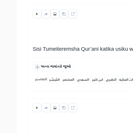
Sisi Tumeiteremsha Qur’ani katika usiku
અન્ય ભાષાંતરો જુઓ
التفاسير:
ات المكية
الطبري
ابن كثير
السعدي
المختصر
المُيسَّر