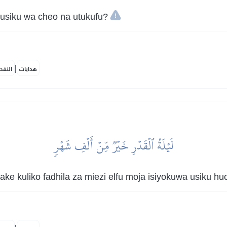
pi usiku wa cheo na utukufu?
|
هدايات
النفح
لَيۡلَةُ ٱلۡقَدۡرِ خَيۡرٞ مِّنۡ أَلۡفِ شَهۡرٖ
ake kuliko fadhila za miezi elfu moja isiyokuwa usiku hu