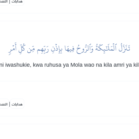
|
هدايات
النفح
تَنَزَّلُ ٱلۡمَلَٰٓئِكَةُ وَٱلرُّوحُ فِيهَا بِإِذۡنِ رَبِّهِم مِّن كُلِّ أَمۡرٖ
ni iwashukie, kwa ruhusa ya Mola wao na kila amri ya kil
|
هدايات
النفح