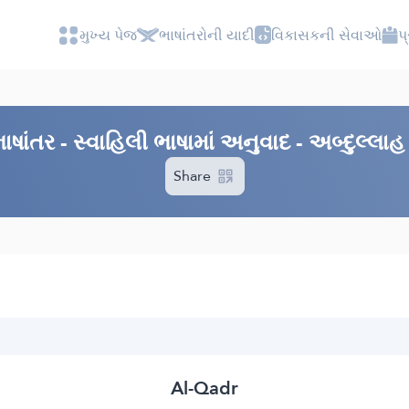
મુખ્ય પેજ
ભાષાંતરોની યાદી
વિકાસકની સેવાઓ
પ
ષાંતર - સ્વાહિલી ભાષામાં અનુવાદ - અબ્દુલ્લ
Share
Al-Qadr