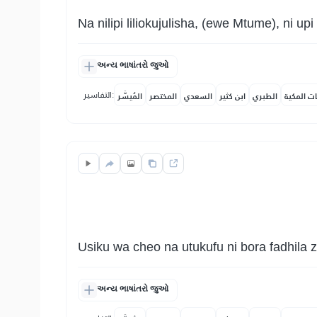
Na nilipi liliokujulisha, (ewe Mtume), ni u
અન્ય ભાષાંતરો જુઓ
التفاسير:
ات المكية
الطبري
ابن كثير
السعدي
المختصر
المُيسَّر
Usiku wa cheo na utukufu ni bora fadhila z
અન્ય ભાષાંતરો જુઓ