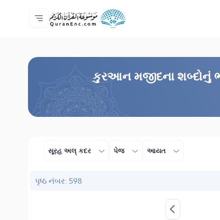
મુખ્ય પેજ
ભાષાંતરોની યાદી
Audio
વિકાસકની સેવાઓ - API
પ્રોજેકટ વિશે
અમારો સંપર્ક
ભાષા
Browse Old Version
કુરઆન મજીદના શબ્દોનું ભા
સૂરહ અલ્ કદર
પેજ
આયત
પૃષ્ઠ નંબર: 598