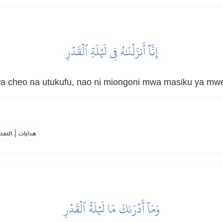
إِنَّآ أَنزَلۡنَٰهُ فِي لَيۡلَةِ ٱلۡقَدۡرِ
 wa cheo na utukufu, nao ni miongoni mwa masiku ya m
|
هدايات
النفح
وَمَآ أَدۡرَىٰكَ مَا لَيۡلَةُ ٱلۡقَدۡرِ