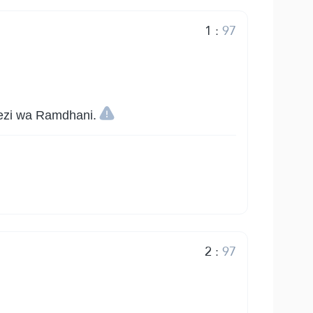
1
:
97
wezi wa Ramdhani.
2
:
97