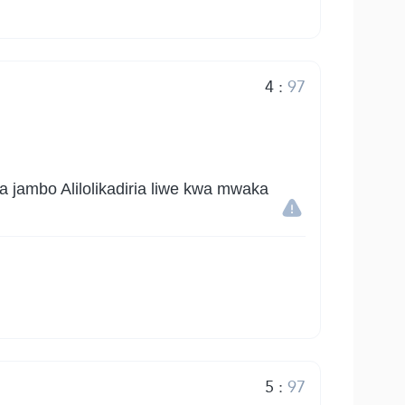
4
:
97
a jambo Alilolikadiria liwe kwa mwaka
5
:
97