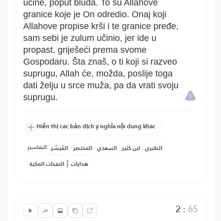
učine, poput bluda. To su Allahove
granice koje je On odredio. Onaj koji
Allahove propise krši i te granice pređe,
sam sebi je zulum učinio, jer ide u
propast, griješeći prema svome
Gospodaru. Šta znaš, o ti koji si razveo
suprugu, Allah će, možda, poslije toga
dati želju u srce muža, pa da vrati svoju
suprugu.
Hiển thị các bản dịch ý nghĩa nội dung khác
التفاسير:
الطبري
ابن كثير
السعدي
المختصر
المُيسَّر
|
هدايات
النفحات المكية
2
:
65