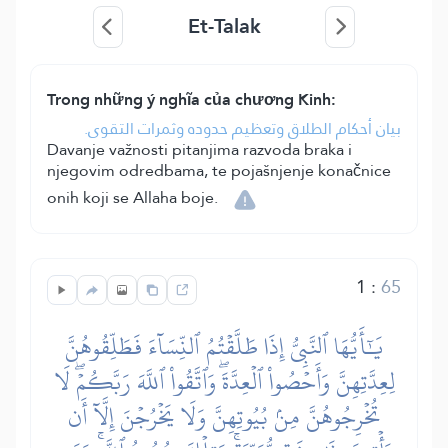
Et-Talak
Trong những ý nghĩa của chương Kinh:
بيان أحكام الطلاق وتعظيم حدوده وثمرات التقوى.
Davanje važnosti pitanjima razvoda braka i
njegovim odredbama, te pojašnjenje konačnice
onih koji se Allaha boje.
1
:
65
يَٰٓأَيُّهَا ٱلنَّبِيُّ إِذَا طَلَّقۡتُمُ ٱلنِّسَآءَ فَطَلِّقُوهُنَّ
لِعِدَّتِهِنَّ وَأَحۡصُواْ ٱلۡعِدَّةَۖ وَٱتَّقُواْ ٱللَّهَ رَبَّكُمۡۖ لَا
تُخۡرِجُوهُنَّ مِنۢ بُيُوتِهِنَّ وَلَا يَخۡرُجۡنَ إِلَّآ أَن