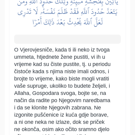
يَأۡتِينَ بِفَٰحِشَةٖ مُّبَيِّنَةٖۚ وَتِلۡكَ حُدُودُ ٱللَّهِۚ وَمَن
يَتَعَدَّ حُدُودَ ٱللَّهِ فَقَدۡ ظَلَمَ نَفۡسَهُۥۚ لَا تَدۡرِي
لَعَلَّ ٱللَّهَ يُحۡدِثُ بَعۡدَ ذَٰلِكَ أَمۡرٗا
O Vjerovjesniče, kada ti ili neko iz tvoga
ummeta, htjednete žene pustiti, vi ih u
vrijeme kad su čiste pustite, tj. u periodu
čistoće kada s njima niste imali odnos, i
brojte to vrijeme, kako biste mogli vratiti
vaše supruge, ukoliko to budete željeli, i
Allaha, Gospodara svoga, bojte se, na
način da radite po Njegovim naredbama
i da se klonite Njegovih zabrana. Ne
izgonite pušćenice iz kuća gdje borave,
a ni one neka ne izlaze, dok se priček
ne okonča, osim ako očito sramno djelo