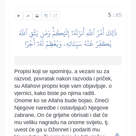
5
:
65
ذَٰلِكَ أَمۡرُ ٱللَّهِ أَنزَلَهُۥٓ إِلَيۡكُمۡۚ وَمَن يَتَّقِ ٱللَّهَ
يُكَفِّرۡ عَنۡهُ سَيِّـَٔاتِهِۦ وَيُعۡظِمۡ لَهُۥٓ أَجۡرًا
Propisi koji se spominju, a vezani su za
razvod, povratak nakon razvoda i priček,
su Allahovi propisi koje vam objavljuje, o
vjernici, kako biste po njima radili.
Onome ko se Allaha bude bojao, čineći
Njegove naredbe i ostavljajući Njegove
zabrane, On će grijehe obrisati i dat će
mu veliku nagradu na onome svijetu, tj.
uvest će ga u Džennet i podariti mu