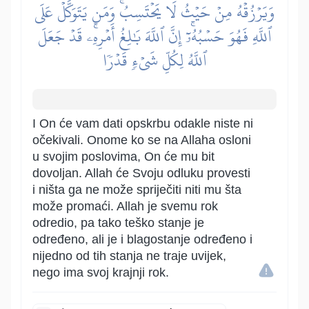
وَيَرۡزُقۡهُ مِنۡ حَيۡثُ لَا يَحۡتَسِبُۚ وَمَن يَتَوَكَّلۡ عَلَى
ٱللَّهِ فَهُوَ حَسۡبُهُۥٓۚ إِنَّ ٱللَّهَ بَٰلِغُ أَمۡرِهِۦۚ قَدۡ جَعَلَ
ٱللَّهُ لِكُلِّ شَيۡءٖ قَدۡرٗا
I On će vam dati opskrbu odakle niste ni
očekivali. Onome ko se na Allaha osloni
u svojim poslovima, On će mu bit
dovoljan. Allah će Svoju odluku provesti
i ništa ga ne može spriječiti niti mu šta
može promaći. Allah je svemu rok
odredio, pa tako teško stanje je
određeno, ali je i blagostanje određeno i
nijedno od tih stanja ne traje uvijek,
nego ima svoj krajnji rok.