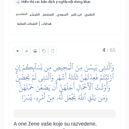
Hiển thị các bản dịch ý nghĩa nội dung khác
التفاسير:
الطبري
ابن كثير
السعدي
المختصر
المُيسَّر
|
هدايات
النفحات المكية
4
:
65
وَٱلَّٰٓـِٔي يَئِسۡنَ مِنَ ٱلۡمَحِيضِ مِن نِّسَآئِكُمۡ إِنِ
ٱرۡتَبۡتُمۡ فَعِدَّتُهُنَّ ثَلَٰثَةُ أَشۡهُرٖ وَٱلَّٰٓـِٔي لَمۡ يَحِضۡنَۚ
وَأُوْلَٰتُ ٱلۡأَحۡمَالِ أَجَلُهُنَّ أَن يَضَعۡنَ حَمۡلَهُنَّۚ
وَمَن يَتَّقِ ٱللَّهَ يَجۡعَل لَّهُۥ مِنۡ أَمۡرِهِۦ يُسۡرٗا
A one žene vaše koje su razvedene,