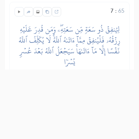
7
:
65
لِيُنفِقۡ ذُو سَعَةٖ مِّن سَعَتِهِۦۖ وَمَن قُدِرَ عَلَيۡهِ
رِزۡقُهُۥ فَلۡيُنفِقۡ مِمَّآ ءَاتَىٰهُ ٱللَّهُۚ لَا يُكَلِّفُ ٱللَّهُ
نَفۡسًا إِلَّا مَآ ءَاتَىٰهَاۚ سَيَجۡعَلُ ٱللَّهُ بَعۡدَ عُسۡرٖ
يُسۡرٗا
Neka onaj ko je imućan iz svog imanja
daje pušćenici i djetetu, a ako mu je
teško, neka daje iz onoga čime ga je
Allah opskrbio, a On nikoga ne zadužuje
preko onoga koliko ima i preko njegovih
mogućnosti. Allah će nakon tog teškog
stanja dati izobilje i bogatstvo.