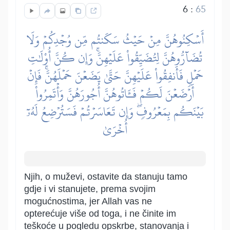
6
:
65
أَسۡكِنُوهُنَّ مِنۡ حَيۡثُ سَكَنتُم مِّن وُجۡدِكُمۡ وَلَا
تُضَآرُّوهُنَّ لِتُضَيِّقُواْ عَلَيۡهِنَّۚ وَإِن كُنَّ أُوْلَٰتِ
حَمۡلٖ فَأَنفِقُواْ عَلَيۡهِنَّ حَتَّىٰ يَضَعۡنَ حَمۡلَهُنَّۚ فَإِنۡ
أَرۡضَعۡنَ لَكُمۡ فَـَٔاتُوهُنَّ أُجُورَهُنَّ وَأۡتَمِرُواْ
بَيۡنَكُم بِمَعۡرُوفٖۖ وَإِن تَعَاسَرۡتُمۡ فَسَتُرۡضِعُ لَهُۥٓ
أُخۡرَىٰ
Njih, o muževi, ostavite da stanuju tamo
gdje i vi stanujete, prema svojim
mogućnostima, jer Allah vas ne
opterećuje više od toga, i ne činite im
teškoće u pogledu opskrbe, stanovanja i