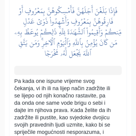
فَإِذَا بَلَغۡنَ أَجَلَهُنَّ فَأَمۡسِكُوهُنَّ بِمَعۡرُوفٍ أَوۡ
فَارِقُوهُنَّ بِمَعۡرُوفٖ وَأَشۡهِدُواْ ذَوَيۡ عَدۡلٖ
مِّنكُمۡ وَأَقِيمُواْ ٱلشَّهَٰدَةَ لِلَّهِۚ ذَٰلِكُمۡ يُوعَظُ بِهِۦ
مَن كَانَ يُؤۡمِنُ بِٱللَّهِ وَٱلۡيَوۡمِ ٱلۡأٓخِرِۚ وَمَن يَتَّقِ
ٱللَّهَ يَجۡعَل لَّهُۥ مَخۡرَجٗا
Pa kada one ispune vrijeme svog
čekanja, vi ih ili na lijep način zadržite ili
se lijepo od njih konačno rastavite, pa
da onda one same vode brigu o sebi i
dajte im njihova prava. Kada želite da ih
zadržite ili pustite, kao svjedoke dvojicu
svojih pravednih ljudi uzmite, kako bi se
spriječile mogućnosti nesporazuma, i