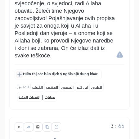
svjedočenje, o svjedoci, radi Allaha
obavite, želeći time Njegovo
zadovoljstvo! Pojašnjavanje ovih propisa
je savjet za onoga koji u Allaha i u
Posljednji dan vjeruje – a onome koji se
Allaha boji, ko provodi Njegove naredbe
i kloni se zabrana, On će izlaz dati iz
svake teškoće.
Hiển thị các bản dịch ý nghĩa nội dung khác
التفاسير:
الطبري
ابن كثير
السعدي
المختصر
المُيسَّر
|
هدايات
النفحات المكية
3
:
65