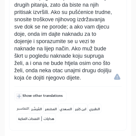
drugih pitanja, zato da biste na njih
pritisak izvršili. Ako su pušćenice trudne,
snosite troškove njihovog izdržavanja
sve dok se ne porode; a ako vam djecu
doje, onda im dajte naknadu za to
dojenje i sporazumite se u vezi te
naknade na lijep način. Ako muž bude
škrt u pogledu naknade koju supruga
želi, a i ona ne bude htjela osim ono što
želi, onda neka otac unajmi drugu dojilju
koja će dojiti njegovo dijete.
Show other translations
التفاسير:
الطبري
ابن كثير
السعدي
المختصر
المُيسَّر
|
هدايات
النفحات المكية