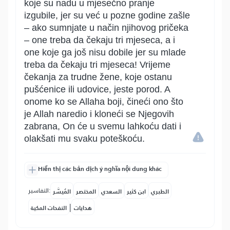
koje su nadu u mjesečno pranje
izgubile, jer su već u pozne godine zašle
– ako sumnjate u način njihovog pričeka
– one treba da čekaju tri mjeseca, a i
one koje ga još nisu dobile jer su mlade
treba da čekaju tri mjeseca! Vrijeme
čekanja za trudne žene, koje ostanu
pušćenice ili udovice, jeste porod. A
onome ko se Allaha boji, čineći ono što
je Allah naredio i kloneći se Njegovih
zabrana, On će u svemu lahkoću dati i
olakšati mu svaku poteškoću.
Hiển thị các bản dịch ý nghĩa nội dung khác
التفاسير:
الطبري
ابن كثير
السعدي
المختصر
المُيسَّر
|
هدايات
النفحات المكية