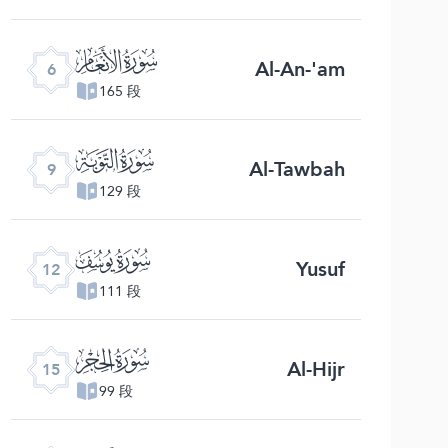
ﮒ
Al-An-'am
6
165 段
ﮕ
Al-Tawbah
9
129 段
ﮘ
Yusuf
12
111 段
ﮛ
Al-Hijr
15
99 段