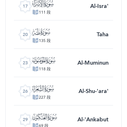
ﮝ
Al-Isra'
17
111 段
ﮠ
Taha
20
135 段
ﮣ
Al-Muminun
23
118 段
ﮦ
Al-Shu-'ara'
26
227 段
ﮩ
Al-'Ankabut
29
69 段