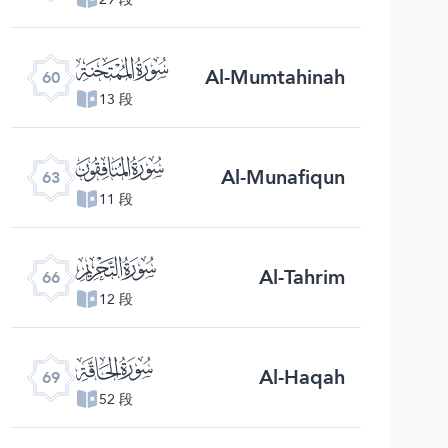
ﯩ
Al-Mumtahinah
60
13 段
ﯬ
Al-Munafiqun
63
11 段
ﯯ
Al-Tahrim
66
12 段
ﯲ
Al-Haqah
69
52 段