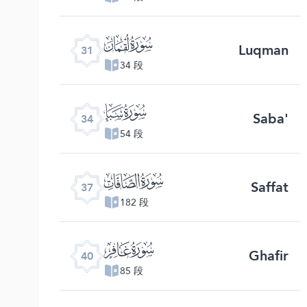
ﮫ
Luqman
31
34 段
ﮮ
Saba'
34
54 段
ﮱ
Saffat
37
182 段
ﯕ
Ghafir
40
85 段