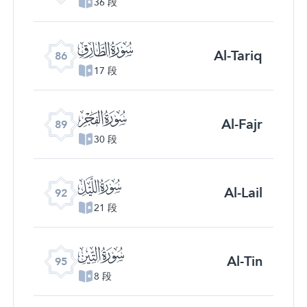
36 段
ﰃ
Al-Tariq
86
17 段
ﰆ
Al-Fajr
89
30 段
ﰉ
Al-Lail
92
21 段
ﰌ
Al-Tin
95
8 段