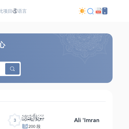
此项目
语言
心
ﮏ
Ali 'Imran
3
200 段