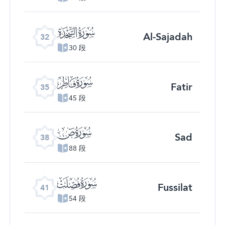
ﮬ
Al-Sajadah
32
30 段
ﮯ
Fatir
35
45 段
ﯓ
Sad
38
88 段
ﯖ
Fussilat
41
54 段