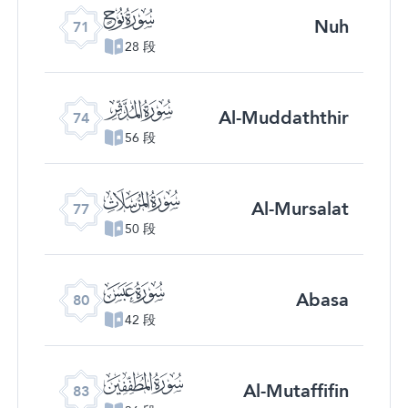
ﯴ
Nuh
71
28 段
ﯷ
Al-Muddaththir
74
56 段
ﯺ
Al-Mursalat
77
50 段
ﯽ
Abasa
80
42 段
ﰀ
Al-Mutaffifin
83