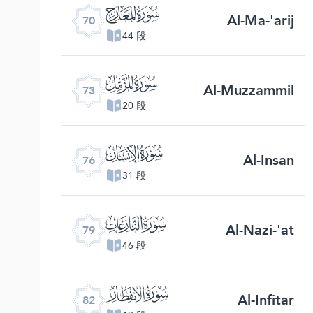
ﯳ
Al-Ma-'arij
70
44 段
ﯶ
Al-Muzzammil
73
20 段
ﯹ
Al-Insan
76
31 段
ﯼ
Al-Nazi-'at
79
46 段
ﯿ
Al-Infitar
82