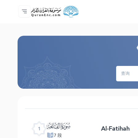
主页
译解目录
Audio
开发者服务 - API
关于此项目
联系我们
语言
Browse Old Version
ﮍ
Al-Fatihah
1
7 段