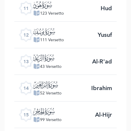
ﮗ
Hud
11
123 Versetto
ﮘ
Yusuf
12
111 Versetto
ﮙ
Al-R'ad
13
43 Versetto
ﮚ
Ibrahim
14
52 Versetto
ﮛ
Al-Hijr
15
99 Versetto