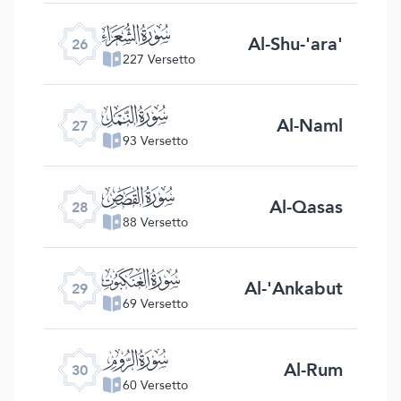
ﮦ
Al-Shu-'ara'
26
227 Versetto
ﮧ
Al-Naml
27
93 Versetto
ﮨ
Al-Qasas
28
88 Versetto
ﮩ
Al-'Ankabut
29
69 Versetto
ﮪ
Al-Rum
30
60 Versetto