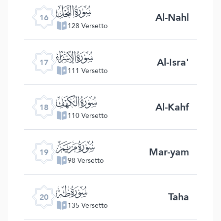
ﮜ
Al-Nahl
16
128 Versetto
ﮝ
Al-Isra'
17
111 Versetto
ﮞ
Al-Kahf
18
110 Versetto
ﮟ
Mar-yam
19
98 Versetto
ﮠ
Taha
20
135 Versetto