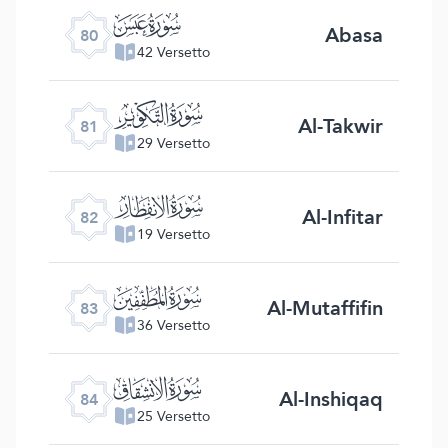
ﯽ
Abasa
80
42 Versetto
ﯾ
Al-Takwir
81
29 Versetto
ﯿ
Al-Infitar
82
19 Versetto
ﰀ
Al-Mutaffifin
83
36 Versetto
ﰁ
Al-Inshiqaq
84
25 Versetto