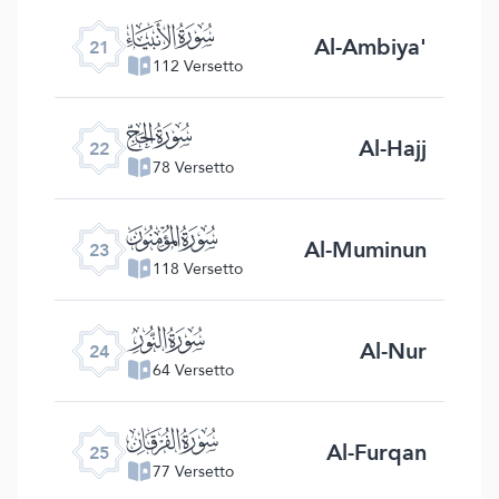
ﮡ
Al-Ambiya'
21
112 Versetto
ﮢ
Al-Hajj
22
78 Versetto
ﮣ
Al-Muminun
23
118 Versetto
ﮤ
Al-Nur
24
64 Versetto
ﮥ
Al-Furqan
25
77 Versetto