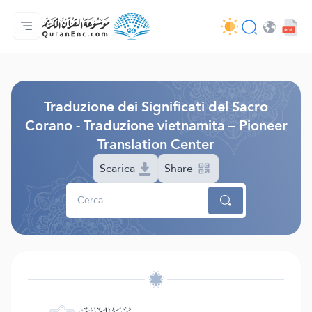
Home
Indice traduzioni
Audio
Servizi per sviluppatori - API
Sul progetto
Contattaci
Lingua
Browse Old Version
Traduzione dei Significati del Sacro
Corano - Traduzione vietnamita – Pioneer
Translation Center
Scarica
Share