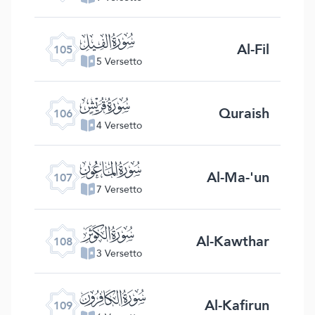
ﰖ
Al-Fil
105
5 Versetto
ﰗ
Quraish
106
4 Versetto
ﰘ
Al-Ma-'un
107
7 Versetto
ﰙ
Al-Kawthar
108
3 Versetto
ﰚ
Al-Kafirun
109