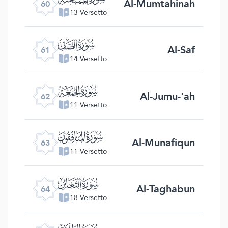
Al-Mumtahinah
60
13 Versetto
ﯪ
Al-Saf
61
14 Versetto
ﯫ
Al-Jumu-'ah
62
11 Versetto
ﯬ
Al-Munafiqun
63
11 Versetto
ﯭ
Al-Taghabun
64
18 Versetto