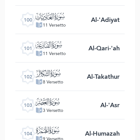
ﰑ
Al-'Adiyat
100
11 Versetto
ﰒ
Al-Qari-'ah
101
11 Versetto
ﰓ
Al-Takathur
102
8 Versetto
ﰔ
Al-'Asr
103
3 Versetto
ﰕ
Al-Humazah
104
9 Versetto