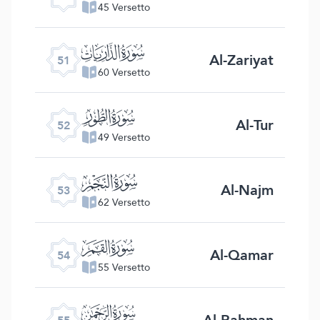
45 Versetto
ﯠ
Al-Zariyat
51
60 Versetto
ﯡ
Al-Tur
52
49 Versetto
ﯢ
Al-Najm
53
62 Versetto
ﯣ
Al-Qamar
54
55 Versetto
ﯤ
Al-Rahman