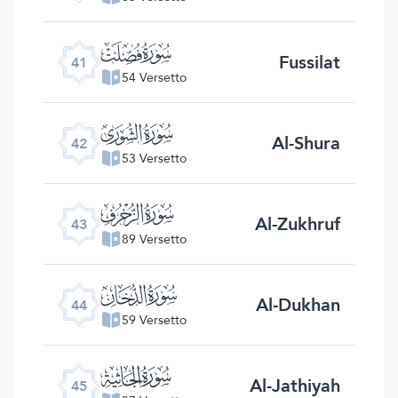
ﯖ
Fussilat
41
54 Versetto
ﯗ
Al-Shura
42
53 Versetto
ﯘ
Al-Zukhruf
43
89 Versetto
ﯙ
Al-Dukhan
44
59 Versetto
ﯚ
Al-Jathiyah
45