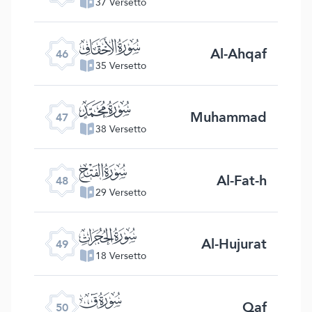
37 Versetto
ﯛ
Al-Ahqaf
46
35 Versetto
ﯜ
Muhammad
47
38 Versetto
ﯝ
Al-Fat-h
48
29 Versetto
ﯞ
Al-Hujurat
49
18 Versetto
ﯟ
Qaf
50