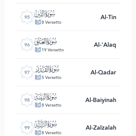
ﰌ
Al-Tin
95
8 Versetto
ﰍ
Al-'Alaq
96
19 Versetto
ﰎ
Al-Qadar
97
5 Versetto
ﰏ
Al-Baiyinah
98
8 Versetto
ﰐ
Al-Zalzalah
99
8 Versetto