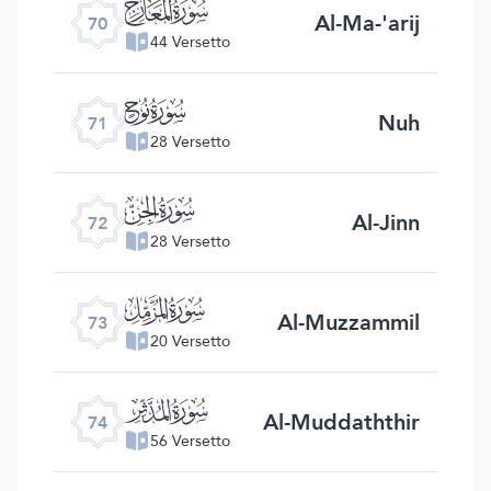
ﯳ
Al-Ma-'arij
70
44 Versetto
ﯴ
Nuh
71
28 Versetto
ﯵ
Al-Jinn
72
28 Versetto
ﯶ
Al-Muzzammil
73
20 Versetto
ﯷ
Al-Muddaththir
74
56 Versetto