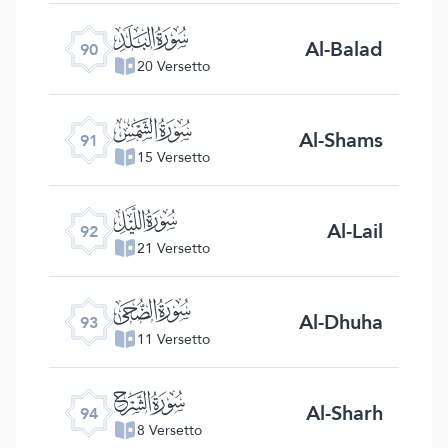
ﰇ
Al-Balad
90
20 Versetto
ﰈ
Al-Shams
91
15 Versetto
ﰉ
Al-Lail
92
21 Versetto
ﰊ
Al-Dhuha
93
11 Versetto
ﰋ
Al-Sharh
94
8 Versetto