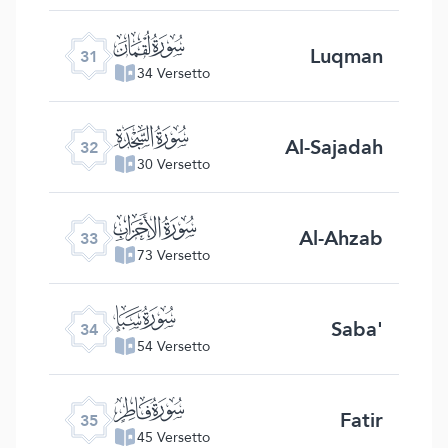
ﮫ
Luqman
31
34 Versetto
ﮬ
Al-Sajadah
32
30 Versetto
ﮭ
Al-Ahzab
33
73 Versetto
ﮮ
Saba'
34
54 Versetto
ﮯ
Fatir
35
45 Versetto