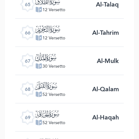
ﯮ
Al-Talaq
65
12 Versetto
ﯯ
Al-Tahrim
66
12 Versetto
ﯰ
Al-Mulk
67
30 Versetto
ﯱ
Al-Qalam
68
52 Versetto
ﯲ
Al-Haqah
69
52 Versetto