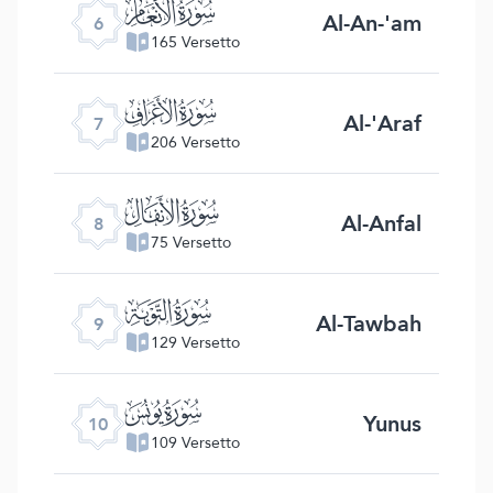
ﮒ
Al-An-'am
6
165 Versetto
ﮓ
Al-'Araf
7
206 Versetto
ﮔ
Al-Anfal
8
75 Versetto
ﮕ
Al-Tawbah
9
129 Versetto
ﮖ
Yunus
10
109 Versetto