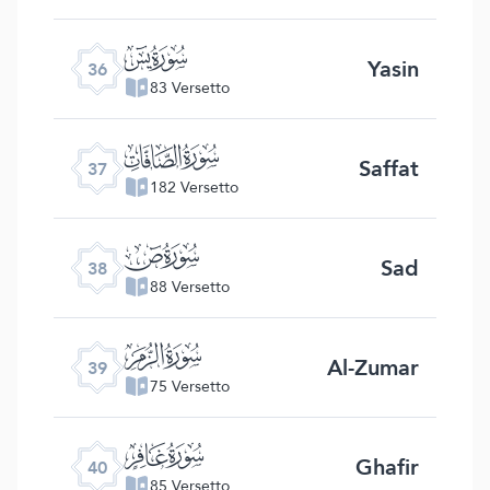
ﮰ
Yasin
36
83 Versetto
ﮱ
Saffat
37
182 Versetto
ﯓ
Sad
38
88 Versetto
ﯔ
Al-Zumar
39
75 Versetto
ﯕ
Ghafir
40
85 Versetto