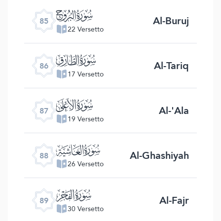
ﰂ
Al-Buruj
85
22 Versetto
ﰃ
Al-Tariq
86
17 Versetto
ﰄ
Al-'Ala
87
19 Versetto
ﰅ
Al-Ghashiyah
88
26 Versetto
ﰆ
Al-Fajr
89
30 Versetto