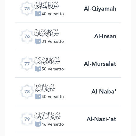
ﯸ
Al-Qiyamah
75
40 Versetto
ﯹ
Al-Insan
76
31 Versetto
ﯺ
Al-Mursalat
77
50 Versetto
ﯻ
Al-Naba'
78
40 Versetto
ﯼ
Al-Nazi-'at
79
46 Versetto