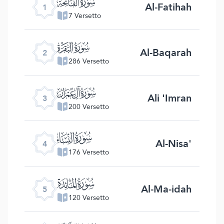
ﮍ
Al-Fatihah
1
7 Versetto
ﮎ
Al-Baqarah
2
286 Versetto
ﮏ
Ali 'Imran
3
200 Versetto
ﮐ
Al-Nisa'
4
176 Versetto
ﮑ
Al-Ma-idah
5
120 Versetto