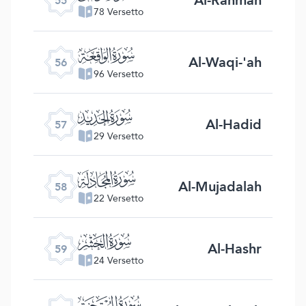
55
78 Versetto
ﯥ
Al-Waqi-'ah
56
96 Versetto
ﯦ
Al-Hadid
57
29 Versetto
ﯧ
Al-Mujadalah
58
22 Versetto
ﯨ
Al-Hashr
59
24 Versetto
ﯩ