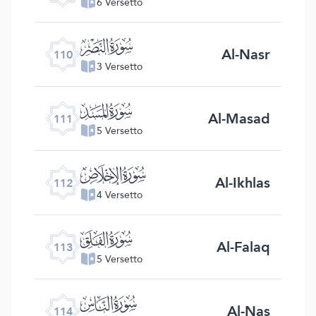
6 Versetto
ﰛ
Al-Nasr
110
3 Versetto
ﰜ
Al-Masad
111
5 Versetto
ﰝ
Al-Ikhlas
112
4 Versetto
ﰞ
Al-Falaq
113
5 Versetto
ﰟ
Al-Nas
114