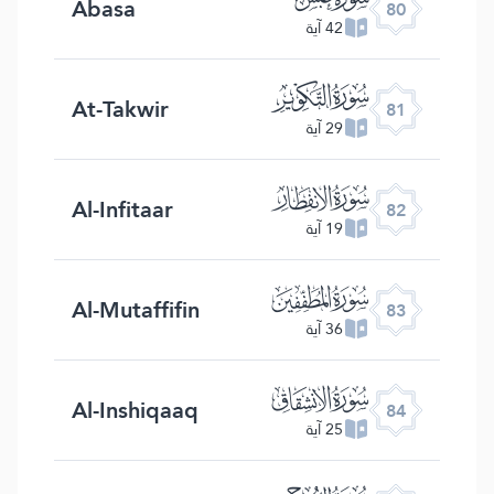
Abasa
80
42 آية
ﯾ
At-Takwir
81
29 آية
ﯿ
Al-Infitaar
82
19 آية
ﰀ
Al-Mutaffifin
83
36 آية
ﰁ
Al-Inshiqaaq
84
25 آية