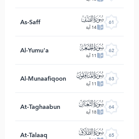
ﯪ
As-Saff
61
14 آية
ﯫ
Al-Yumu'a
62
11 آية
ﯬ
Al-Munaafiqoon
63
11 آية
ﯭ
At-Taghaabun
64
18 آية
ﯮ
At-Talaaq
65