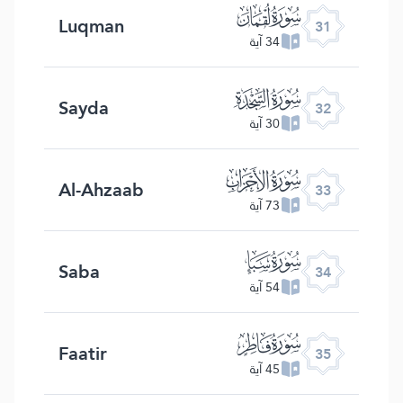
ﮫ
Luqman
31
34 آية
ﮬ
Sayda
32
30 آية
ﮭ
Al-Ahzaab
33
73 آية
ﮮ
Saba
34
54 آية
ﮯ
Faatir
35
45 آية