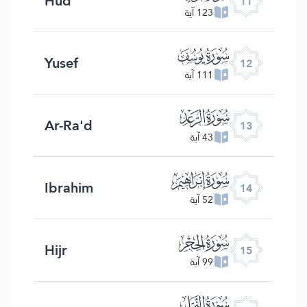
Hud
11
123 آية
ﮘ
Yusef
12
111 آية
ﮙ
Ar-Ra'd
13
43 آية
ﮚ
Ibrahim
14
52 آية
ﮛ
Hijr
15
99 آية
ﮜ