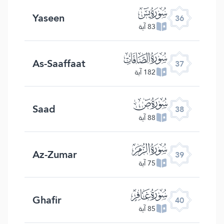
ﮰ
Yaseen
36
83 آية
ﮱ
As-Saaffaat
37
182 آية
ﯓ
Saad
38
88 آية
ﯔ
Az-Zumar
39
75 آية
ﯕ
Ghafir
40
85 آية