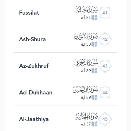
ﯖ
Fussilat
41
54 آية
ﯗ
Ash-Shura
42
53 آية
ﯘ
Az-Zukhruf
43
89 آية
ﯙ
Ad-Dukhaan
44
59 آية
ﯚ
Al-Jaathiya
45
37 آية