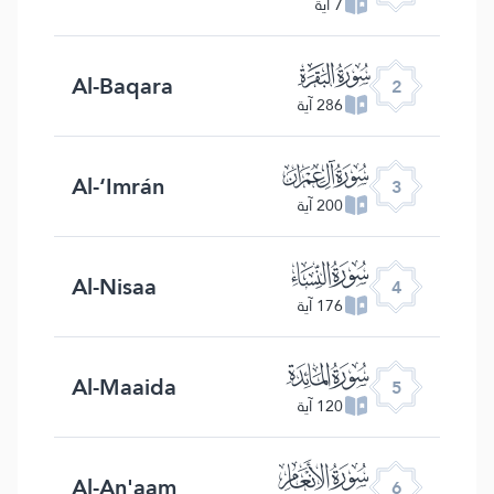
7 آية
ﮎ
Al-Baqara
2
286 آية
ﮏ
Al-‘Imrán
3
200 آية
ﮐ
Al-Nisaa
4
176 آية
ﮑ
Al-Maaida
5
120 آية
ﮒ
Al-An'aam
6