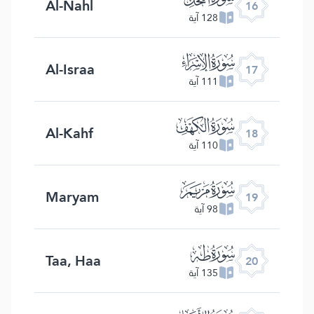
Al-Nahl
16
128 آية
ﮝ
Al-Israa
17
111 آية
ﮞ
Al-Kahf
18
110 آية
ﮟ
Maryam
19
98 آية
ﮠ
Taa, Haa
20
135 آية