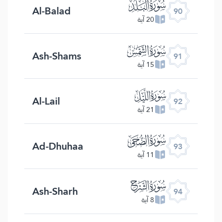
ﰇ
Al-Balad
90
20 آية
ﰈ
Ash-Shams
91
15 آية
ﰉ
Al-Lail
92
21 آية
ﰊ
Ad-Dhuhaa
93
11 آية
ﰋ
Ash-Sharh
94
8 آية