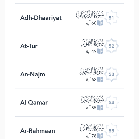
ﯠ
Adh-Dhaariyat
51
60 آية
ﯡ
At-Tur
52
49 آية
ﯢ
An-Najm
53
62 آية
ﯣ
Al-Qamar
54
55 آية
ﯤ
Ar-Rahmaan
55
78 آية