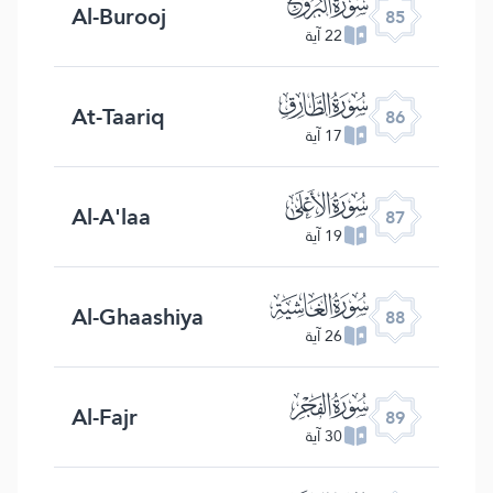
ﰂ
Al-Burooj
85
22 آية
ﰃ
At-Taariq
86
17 آية
ﰄ
Al-A'laa
87
19 آية
ﰅ
Al-Ghaashiya
88
26 آية
ﰆ
Al-Fajr
89
30 آية