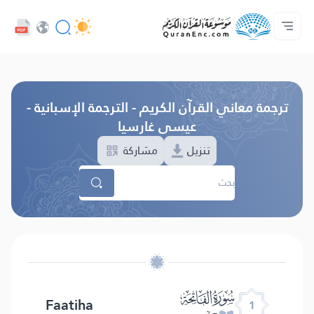
اللغة
الرئيسية
الصوتيات
تواصل معنا
حول المشروع
فهرس التراجم
خدمات المطورين - API
تصفح النسخة القديمة
ترجمة معاني القرآن الكريم - الترجمة الإسبانية -
عيسى غارسيا
تنزيل
مشاركة
ﮍ
Faatiha
1