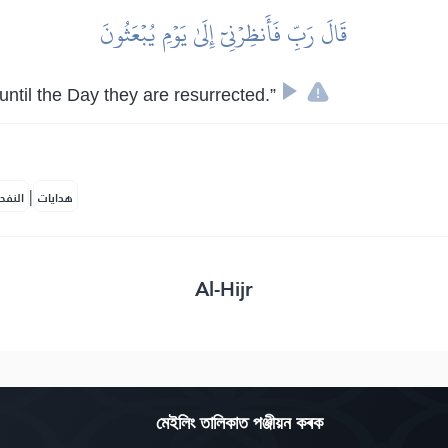
قَالَ رَبِّ فَأَنظِرۡنِيٓ إِلَىٰ يَوۡمِ يُبۡعَثُونَ
until the Day they are resurrected.”
|
هدايات
النفح
Al-Hijr
মেইলিং তালিকাত পঞ্জীয়ন কৰক