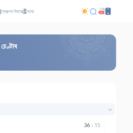
প্ৰকল্পৰ বিষয়ে
ভাষা
চেণ্টাৰ
36
:
15