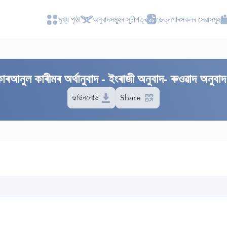
মুখ্য পৃষ্ঠা
অনুবাদসমূহৰ সূচীপত্ৰ
ডেভ্লপাৰসকলৰ সেৱাসমূহ
আনুল কাৰীমৰ অৰ্থানুবাদ - ইংৰাজী অনুবাদ- ৰুওৱাদ অনুবাদ 
ডাউনলোড
Share