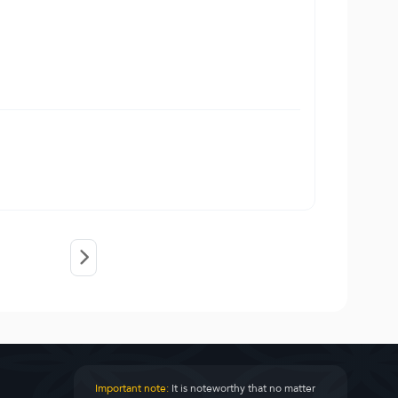
Important note:
It is noteworthy that no matter