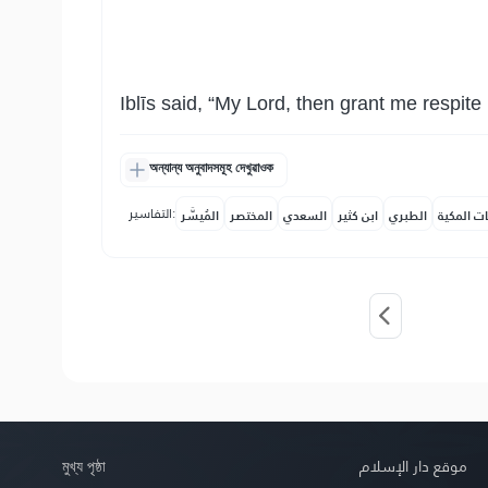
Iblīs said, “My Lord, then grant me respite 
অন্যান্য অনুবাদসমূহ দেখুৱাওক
التفاسير:
ات المكية
الطبري
ابن كثير
السعدي
المختصر
المُيسَّر
মুখ্য পৃষ্ঠা
موقع دار الإسلام