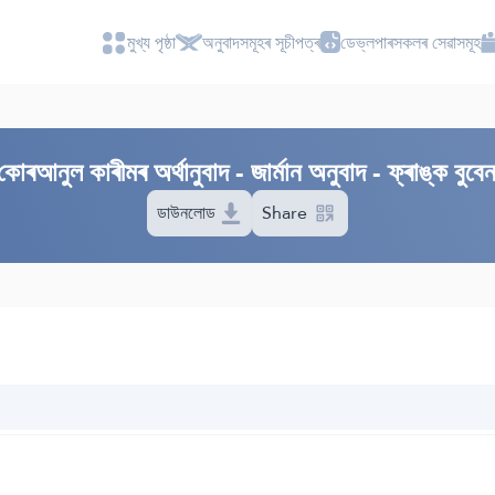
মুখ্য পৃষ্ঠা
অনুবাদসমূহৰ সূচীপত্ৰ
ডেভ্লপাৰসকলৰ সেৱাসমূহ
ৰআনুল কাৰীমৰ অৰ্থানুবাদ - জাৰ্মান অনুবাদ - ফ্ৰাঙ্ক বুবে
ডাউনলোড
Share