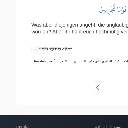
َوۡمٗا مُّجۡرِمِينَ
Was aber diejenigen angeht, die ungläubig
worden? Aber ihr habt euch hochmütig ver
অন্যান্য অনুবাদসমূহ দেখুৱাওক
التفاسير:
ات المكية
الطبري
ابن كثير
السعدي
المختصر
المُيسَّر
মুখ্য পৃষ্ঠা
موقع دار الإسلام