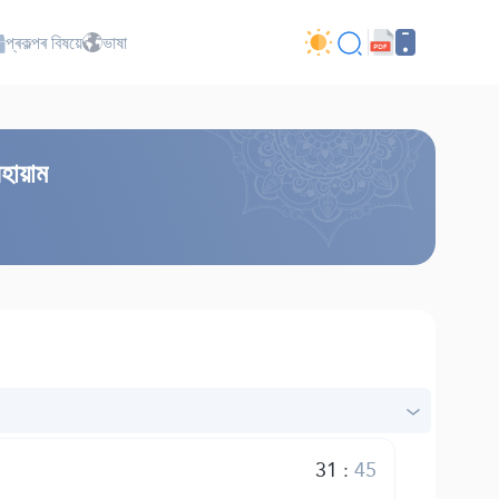
প্ৰকল্পৰ বিষয়ে
ভাষা
নহায়াম
31
:
45