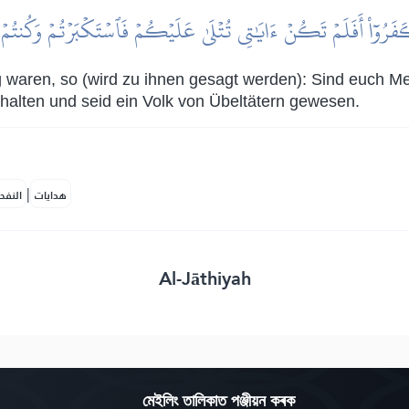
َفَرُوٓاْ أَفَلَمۡ تَكُنۡ ءَايَٰتِي تُتۡلَىٰ عَلَيۡكُمۡ فَٱسۡتَكۡبَرۡتُمۡ وَكُنتُمۡ ق
 waren, so (wird zu ihnen gesagt werden): Sind euch Me
halten und seid ein Volk von Übeltätern gewesen.
|
هدايات
النفح
Al-Jāthiyah
মেইলিং তালিকাত পঞ্জীয়ন কৰক