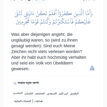
وَأَمَّا ٱلَّذِينَ كَفَرُوٓاْ أَفَلَمۡ تَكُنۡ ءَايَٰتِي تُتۡلَىٰ
عَلَيۡكُمۡ فَٱسۡتَكۡبَرۡتُمۡ وَكُنتُمۡ قَوۡمٗا مُّجۡرِمِينَ
Was aber diejenigen angeht, die
ungläubig waren, so (wird zu ihnen
gesagt werden): Sind euch Meine
Zeichen nicht stets verlesen worden?
Aber ihr habt euch hochmütig verhalten
und seid ein Volk von Übeltätern
gewesen.
অন্যান্য অনুবাদ প্রদর্শন
التفاسير:
الطبري
ابن كثير
السعدي
المختصر
المُيسَّر
|
هدايات
النفحات المكية