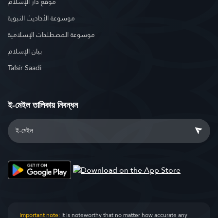
موقع دار الإسلام
موسوعة الأحاديث النبوية
موسوعة المصطلحات الإسلامية
بيان الإسلام
Tafsir Saadi
ই-মেইল তালিকায় নিবন্ধন
Important note:
It is noteworthy that no matter how accurate any