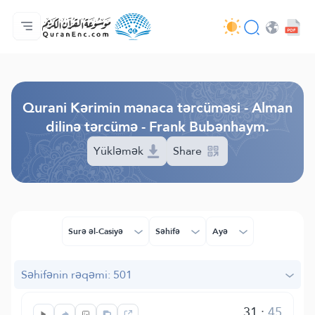
Ana səhifə
Tərcümənin mündəricatı
Audio
Tərtibatçıların xidməti - API
Layihə haqqında
Bizimlə əlaqə saxla
Dil
Browse Old Version
Qurani Kərimin mənaca tərcüməsi - Alman
dilinə tərcümə - Frank Bubənhaym.
Yükləmək
Share
Surə əl-Casiyə
Səhifə
Ayə
Səhifənin rəqəmi: 501
31
:
45