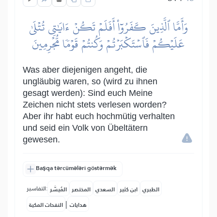
وَأَمَّا ٱلَّذِينَ كَفَرُوٓاْ أَفَلَمۡ تَكُنۡ ءَايَٰتِي تُتۡلَىٰ
عَلَيۡكُمۡ فَٱسۡتَكۡبَرۡتُمۡ وَكُنتُمۡ قَوۡمٗا مُّجۡرِمِينَ
Was aber diejenigen angeht, die
ungläubig waren, so (wird zu ihnen
gesagt werden): Sind euch Meine
Zeichen nicht stets verlesen worden?
Aber ihr habt euch hochmütig verhalten
und seid ein Volk von Übeltätern
gewesen.
Başqa tərcümələri göstərmək
التفاسير:
الطبري
ابن كثير
السعدي
المختصر
المُيسَّر
|
هدايات
النفحات المكية