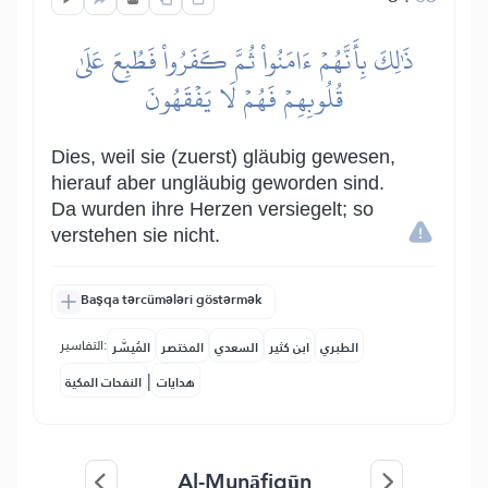
ذَٰلِكَ بِأَنَّهُمۡ ءَامَنُواْ ثُمَّ كَفَرُواْ فَطُبِعَ عَلَىٰ
قُلُوبِهِمۡ فَهُمۡ لَا يَفۡقَهُونَ
Dies, weil sie (zuerst) gläubig gewesen,
hierauf aber ungläubig geworden sind.
Da wurden ihre Herzen versiegelt; so
verstehen sie nicht.
Başqa tərcümələri göstərmək
التفاسير:
الطبري
ابن كثير
السعدي
المختصر
المُيسَّر
|
هدايات
النفحات المكية
Al-Munāfiqūn