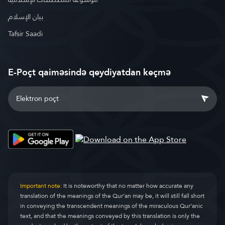
بيان الإسلام
Tafsir Saadi
E-Poçt qaiməsində qeydiyatdan keçmə
Important note:
It is noteworthy that no matter how accurate any
translation of the meanings of the Qur’an may be, it will still fall short
in conveying the transcendent meanings of the miraculous Qur’anic
text, and that the meanings conveyed by this translation is only the