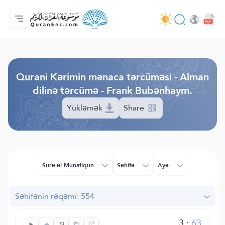
Ana səhifə
Tərcümənin mündəricatı
Audio
Tərtibatçıların xidməti - API
Layihə haqqında
Bizimlə əlaqə saxla
Dil
Browse Old Version
Qurani Kərimin mənaca tərcüməsi - Alman
dilinə tərcümə - Frank Bubənhaym.
Yükləmək
Share
Surə əl-Munafiqun
Səhifə
Ayə
Səhifənin rəqəmi: 554
3
:
63