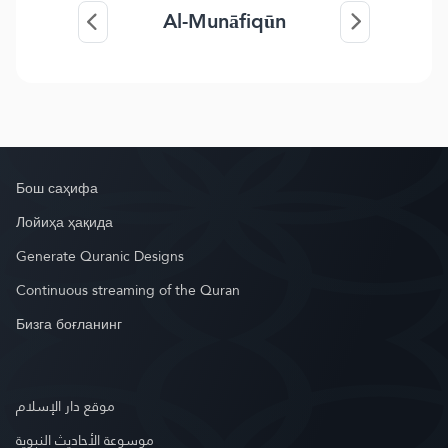
Al-Munāfiqūn
Бош саҳифа
Лойиҳа ҳақида
Generate Quranic Designs
Continuous streaming of the Quran
Бизга боғланинг
موقع دار الإسلام
موسوعة الأحاديث النبوية