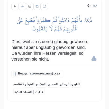
3
:
63
ذَٰلِكَ بِأَنَّهُمۡ ءَامَنُواْ ثُمَّ كَفَرُواْ فَطُبِعَ عَلَىٰ
قُلُوبِهِمۡ فَهُمۡ لَا يَفۡقَهُونَ
Dies, weil sie (zuerst) gläubig gewesen,
hierauf aber ungläubig geworden sind.
Da wurden ihre Herzen versiegelt; so
verstehen sie nicht.
Бошқа таржималарни кўрсат
التفاسير:
الطبري
ابن كثير
السعدي
المختصر
المُيسَّر
|
هدايات
النفحات المكية