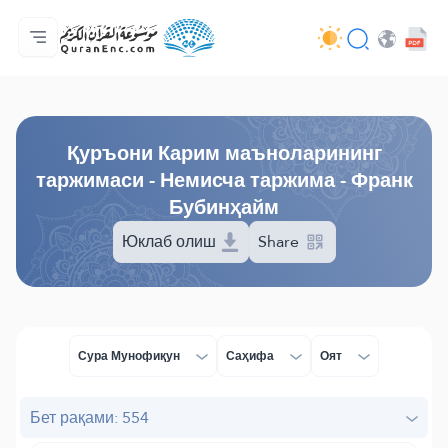
Бош саҳифа
Таржималар мундарижаси
Audio
Ривожлантирувчилар хизмати - API
Лойиҳа ҳақида
Бизга боғланинг
Тил
Browse Old Version
Қуръони Карим маъноларининг
таржимаси - Немисча таржима - Франк
Бубинҳайм
Юклаб олиш
Share
Сура Мунофиқун
Саҳифа
Оят
Бет рақами: 554