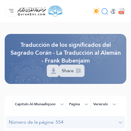
Página principal
Índice de traducciones
Audio
Servicios de desarrolladores - API
Sobre el proyecto
Contáctanos
Idioma
Browse Old Version
Traducción de los significados del
Sagrado Corán - La Traducción al Alemán
- Frank Bubenjaim
Share
Capítulo Al-Munaafiqoon
Página
Versículo
Número de la página: 554