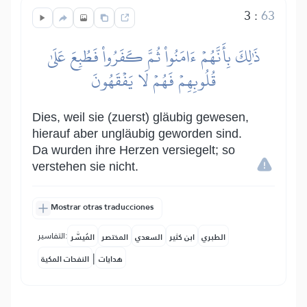
3
:
63
ذَٰلِكَ بِأَنَّهُمۡ ءَامَنُواْ ثُمَّ كَفَرُواْ فَطُبِعَ عَلَىٰ
قُلُوبِهِمۡ فَهُمۡ لَا يَفۡقَهُونَ
Dies, weil sie (zuerst) gläubig gewesen,
hierauf aber ungläubig geworden sind.
Da wurden ihre Herzen versiegelt; so
verstehen sie nicht.
Mostrar otras traducciones
التفاسير:
الطبري
ابن كثير
السعدي
المختصر
المُيسَّر
|
هدايات
النفحات المكية