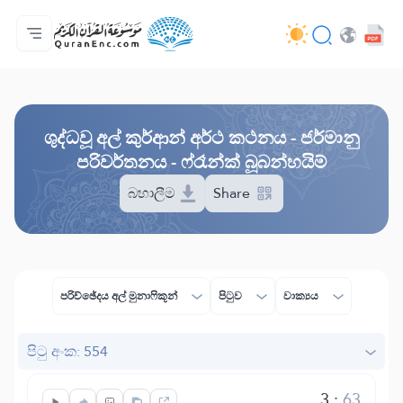
මුල් පිටුව
පරිවර්තන පටුන
Audio
සංවර්ධක සේවා - API
ව්‍යාපෘතිය ගැන
අප අමතන්න
භාෂාව
Browse Old Version
ශුද්ධවූ අල් කුර්ආන් අර්ථ කථනය - ජර්මානු
පරිවර්තනය - ෆ්රෑන්ක් බූබන්හයිම්
බහාලීම
Share
පරිච්ඡේදය අල් මුනාෆිකූන්
පිටුව
වාක්‍යය
පිටු අංක: 554
3
:
63