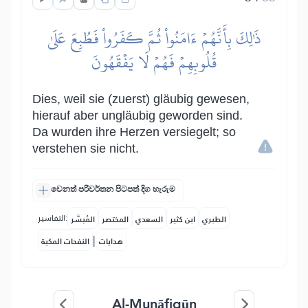
ذَٰلِكَ بِأَنَّهُمۡ ءَامَنُواْ ثُمَّ كَفَرُواْ فَطُبِعَ عَلَىٰ
قُلُوبِهِمۡ فَهُمۡ لَا يَفۡقَهُونَ
Dies, weil sie (zuerst) gläubig gewesen,
hierauf aber ungläubig geworden sind.
Da wurden ihre Herzen versiegelt; so
verstehen sie nicht.
වෙනත් පරිවර්තන පිටපත් දිග හැරුම
التفاسير:
الطبري
ابن كثير
السعدي
المختصر
المُيسَّر
|
هدايات
النفحات المكية
Al-Munāfiqūn