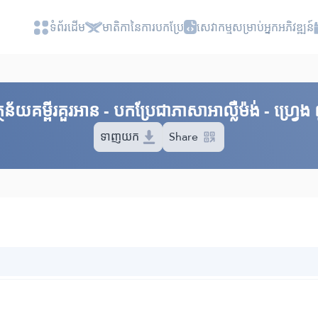
ទំព័រ​ដេីម
មាតិកានៃការបកប្រែ
សេវាកម្មសម្រាប់អ្នកអភិវឌ្ឍន៍
ថន័យគម្ពីរគួរអាន - បកប្រែជាភាសាអាល្លឺម៉ង់ - ហ្វ្រេង
ទាញយក
Share