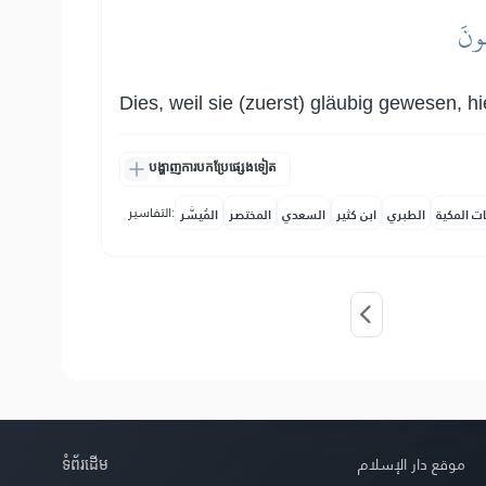
هُونَ
Dies, weil sie (zuerst) gläubig gewesen, h
បង្ហាញការបកប្រែផ្សេងទៀត
التفاسير:
ات المكية
الطبري
ابن كثير
السعدي
المختصر
المُيسَّر
ទំព័រ​ដេីម
موقع دار الإسلام