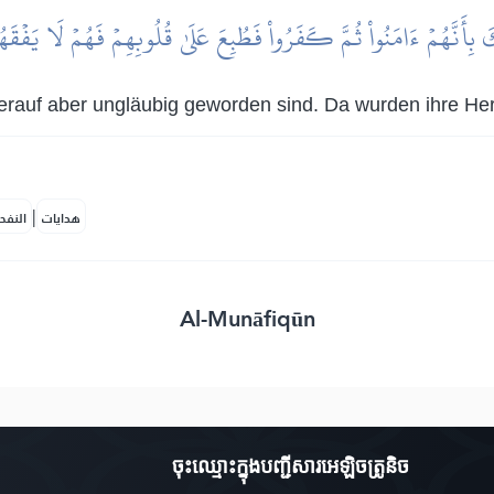
َ بِأَنَّهُمۡ ءَامَنُواْ ثُمَّ كَفَرُواْ فَطُبِعَ عَلَىٰ قُلُوبِهِمۡ فَهُمۡ لَا يَفۡقَ
ierauf aber ungläubig geworden sind. Da wurden ihre Herz
|
هدايات
النفح
Al-Munāfiqūn
ចុះឈ្មោះ​ក្នុងបញ្ជីសារអេឡិចត្រូនិច