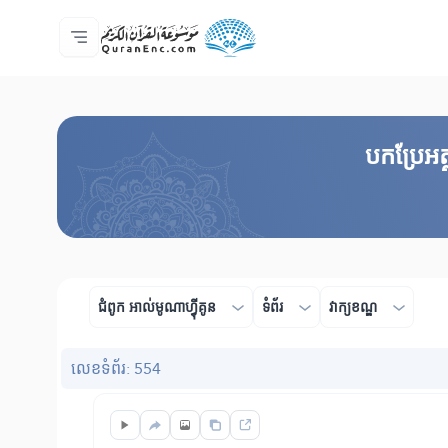
ទំព័រ​ដេីម
មាតិកានៃការបកប្រែ
Audio
សេវាកម្មសម្រាប់អ្នកអភិវឌ្ឍន៍ - API
អំពី​គម្រោង
ទំនាក់ទំងមកកាន់យើងខ្ញុំ
ភាសា
Browse Old Version
បកប្រែអត្
ជំពូក​ ​​​អាល់មូណាហ្វុីគូន
ទំព័រ
វាក្យខណ្ឌ
លេខ​ទំព័រ: 554