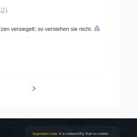
ذَٰلِك
en versiegelt; so verstehen sie nicht.
Important note:
It is noteworthy that no matter