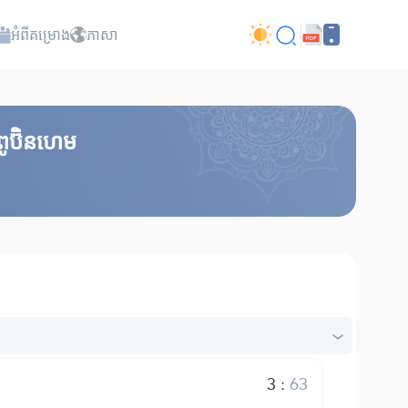
អំពី​គម្រោង
ភាសា
 ពូប៊ិនហេម
3
:
63