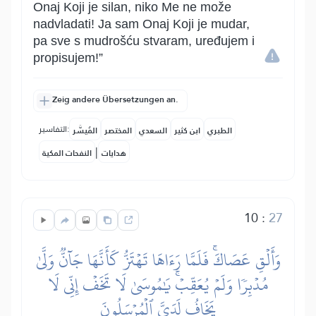
Onaj Koji je silan, niko Me ne može
nadvladati! Ja sam Onaj Koji je mudar,
pa sve s mudrošću stvaram, uređujem i
propisujem!”
Zeig andere Übersetzungen an.
التفاسير:
الطبري
ابن كثير
السعدي
المختصر
المُيسَّر
|
هدايات
النفحات المكية
10
:
27
وَأَلۡقِ عَصَاكَۚ فَلَمَّا رَءَاهَا تَهۡتَزُّ كَأَنَّهَا جَآنّٞ وَلَّىٰ
مُدۡبِرٗا وَلَمۡ يُعَقِّبۡۚ يَٰمُوسَىٰ لَا تَخَفۡ إِنِّي لَا
يَخَافُ لَدَيَّ ٱلۡمُرۡسَلُونَ