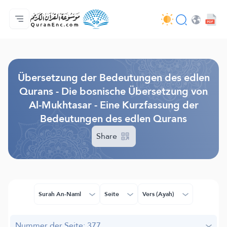
Hauptseite
Inhaltsverzeichnis der Übersetzungen
Audio
Service der Entwickler - API
Über das Projekt
Kontakt
Sprache
Browse Old Version
Übersetzung der Bedeutungen des edlen
Qurans - Die bosnische Übersetzung von
Al-Mukhtasar - Eine Kurzfassung der
Bedeutungen des edlen Qurans
Share
Surah An-Naml
Seite
Vers (Ayah)
Nummer der Seite: 377