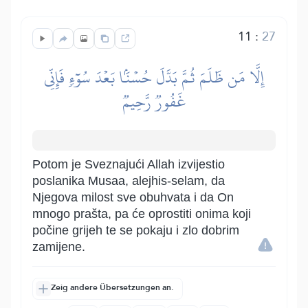
11
:
27
إِلَّا مَن ظَلَمَ ثُمَّ بَدَّلَ حُسۡنَۢا بَعۡدَ سُوٓءٖ فَإِنِّي
غَفُورٞ رَّحِيمٞ
Potom je Sveznajući Allah izvijestio
poslanika Musaa, alejhis-selam, da
Njegova milost sve obuhvata i da On
mnogo prašta, pa će oprostiti onima koji
počine grijeh te se pokaju i zlo dobrim
zamijene.
Zeig andere Übersetzungen an.