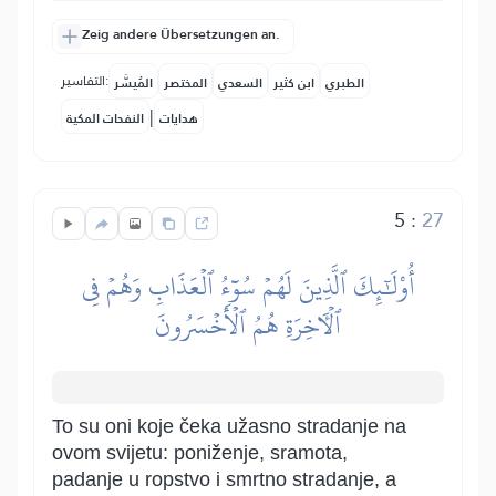
Zeig andere Übersetzungen an.
التفاسير:
الطبري
ابن كثير
السعدي
المختصر
المُيسَّر
|
هدايات
النفحات المكية
5
:
27
أُوْلَٰٓئِكَ ٱلَّذِينَ لَهُمۡ سُوٓءُ ٱلۡعَذَابِ وَهُمۡ فِي
ٱلۡأٓخِرَةِ هُمُ ٱلۡأَخۡسَرُونَ
To su oni koje čeka užasno stradanje na
ovom svijetu: poniženje, sramota,
padanje u ropstvo i smrtno stradanje, a