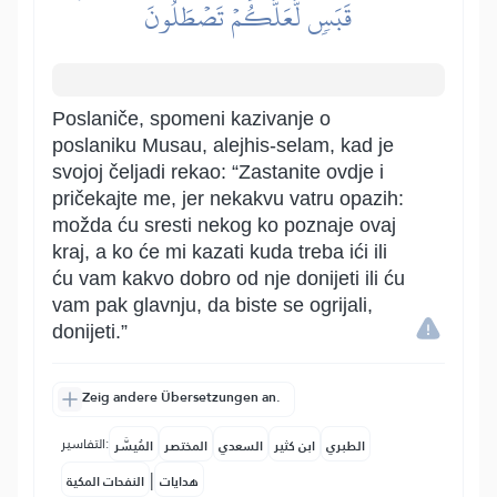
قَبَسٖ لَّعَلَّكُمۡ تَصۡطَلُونَ
Poslaniče, spomeni kazivanje o
poslaniku Musau, alejhis-selam, kad je
svojoj čeljadi rekao: “Zastanite ovdje i
pričekajte me, jer nekakvu vatru opazih:
možda ću sresti nekog ko poznaje ovaj
kraj, a ko će mi kazati kuda treba ići ili
ću vam kakvo dobro od nje donijeti ili ću
vam pak glavnju, da biste se ogrijali,
donijeti.”
Zeig andere Übersetzungen an.
التفاسير:
الطبري
ابن كثير
السعدي
المختصر
المُيسَّر
|
هدايات
النفحات المكية