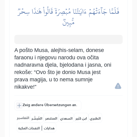
فَلَمَّا جَآءَتۡهُمۡ ءَايَٰتُنَا مُبۡصِرَةٗ قَالُواْ هَٰذَا سِحۡرٞ
مُّبِينٞ
A pošto Musa, alejhis-selam, donese
faraonu i njegovu narodu ova očita
nadnaravna djela, bjelodana i jasna, oni
rekoše: “Ovo što je donio Musa jest
prava magija, u to nema sumnje
nikakve!”
Zeig andere Übersetzungen an.
التفاسير:
الطبري
ابن كثير
السعدي
المختصر
المُيسَّر
|
هدايات
النفحات المكية