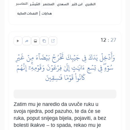
التفاسير:
الطبري
ابن كثير
السعدي
المختصر
المُيسَّر
|
هدايات
النفحات المكية
12
:
27
وَأَدۡخِلۡ يَدَكَ فِي جَيۡبِكَ تَخۡرُجۡ بَيۡضَآءَ مِنۡ غَيۡرِ
سُوٓءٖۖ فِي تِسۡعِ ءَايَٰتٍ إِلَىٰ فِرۡعَوۡنَ وَقَوۡمِهِۦٓۚ إِنَّهُمۡ
كَانُواْ قَوۡمٗا فَٰسِقِينَ
Zatim mu je naredio da uvuče ruku u
svoja njedra, pod pazuho, te da će se
ruka, poput snijega bijela, pojaviti, a bez
bolesti ikakve – to spada, rekao mu je