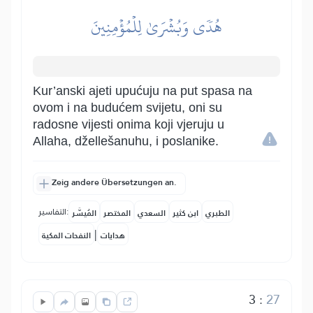
هُدٗى وَبُشۡرَىٰ لِلۡمُؤۡمِنِينَ
Kur’anski ajeti upućuju na put spasa na
ovom i na budućem svijetu, oni su
radosne vijesti onima koji vjeruju u
Allaha, džellešanuhu, i poslanike.
Zeig andere Übersetzungen an.
التفاسير:
الطبري
ابن كثير
السعدي
المختصر
المُيسَّر
|
هدايات
النفحات المكية
3
:
27