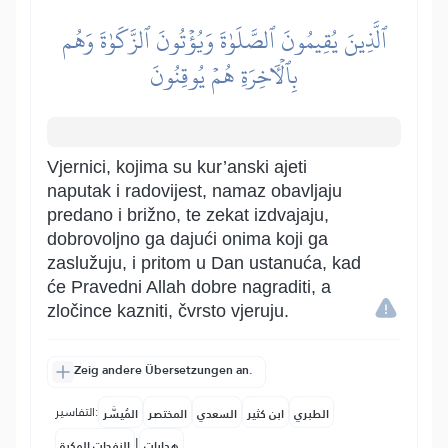
ٱلَّذِينَ يُقِيمُونَ ٱلصَّلَوٰةَ وَيُؤۡتُونَ ٱلزَّكَوٰةَ وَهُم
بِٱلۡأٓخِرَةِ هُمۡ يُوقِنُونَ
Vjernici, kojima su kur’anski ajeti
naputak i radovijest, namaz obavljaju
predano i brižno, te zekat izdvajaju,
dobrovoljno ga dajući onima koji ga
zaslužuju, i pritom u Dan ustanuća, kad
će Pravedni Allah dobre nagraditi, a
zločince kazniti, čvrsto vjeruju.
Zeig andere Übersetzungen an.
التفاسير:
الطبري
ابن كثير
السعدي
المختصر
المُيسَّر
|
هدايات
النفحات المكية