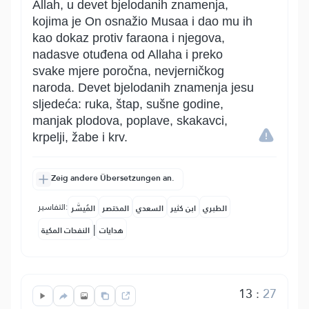
Allah, u devet bjelodanih znamenja,
kojima je On osnažio Musaa i dao mu ih
kao dokaz protiv faraona i njegova,
nadasve otuđena od Allaha i preko
svake mjere poročna, nevjerničkog
naroda. Devet bjelodanih znamenja jesu
sljedeća: ruka, štap, sušne godine,
manjak plodova, poplave, skakavci,
krpelji, žabe i krv.
Zeig andere Übersetzungen an.
التفاسير:
الطبري
ابن كثير
السعدي
المختصر
المُيسَّر
|
هدايات
النفحات المكية
13
:
27