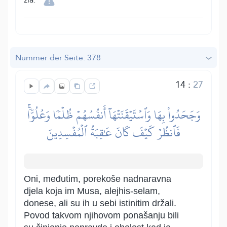
Nummer der Seite: 378
14
:
27
وَجَحَدُواْ بِهَا وَٱسۡتَيۡقَنَتۡهَآ أَنفُسُهُمۡ ظُلۡمٗا وَعُلُوّٗاۚ
فَٱنظُرۡ كَيۡفَ كَانَ عَٰقِبَةُ ٱلۡمُفۡسِدِينَ
Oni, međutim, porekoše nadnaravna
djela koja im Musa, alejhis-selam,
donese, ali su ih u sebi istinitim držali.
Povod takvom njihovom ponašanju bili