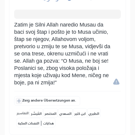
Zatim je Silni Allah naredio Musau da
baci svoj štap i pošto je to Musa učinio,
štap se njegov, Allahovom voljom,
pretvorio u zmiju te se Musa, vidjevši da
se ona trese, okrenu uzmičući i ne vrati
se. Allah ga pozva: “O Musa, ne boj se!
Poslanici se, zbog visoka položaja i
mjesta koje uživaju kod Mene, ničeg ne
boje, pa ni zmija!”
Zeig andere Übersetzungen an.
التفاسير:
الطبري
ابن كثير
السعدي
المختصر
المُيسَّر
|
هدايات
النفحات المكية