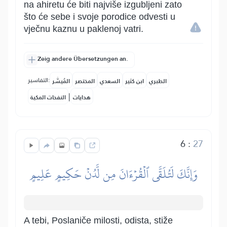
na ahiretu će biti najviše izgubljeni zato
što će sebe i svoje porodice odvesti u
vječnu kaznu u paklenoj vatri.
Zeig andere Übersetzungen an.
التفاسير:
الطبري
ابن كثير
السعدي
المختصر
المُيسَّر
|
هدايات
النفحات المكية
6
:
27
وَإِنَّكَ لَتُلَقَّى ٱلۡقُرۡءَانَ مِن لَّدُنۡ حَكِيمٍ عَلِيمٍ
A tebi, Poslaniče milosti, odista, stiže