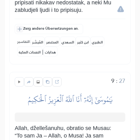
pripisati nikakav nedostatak, a neki Mu
zabludjeli ljudi i to pripisuju.
Zeig andere Übersetzungen an.
التفاسير:
الطبري
ابن كثير
السعدي
المختصر
المُيسَّر
|
هدايات
النفحات المكية
9
:
27
يَٰمُوسَىٰٓ إِنَّهُۥٓ أَنَا ٱللَّهُ ٱلۡعَزِيزُ ٱلۡحَكِيمُ
Allah, džellešanuhu, obratio se Musau:
“To sam Ja – Allah, o Musa! Ja sam