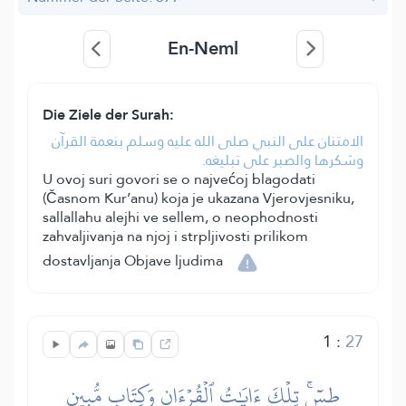
En-Neml
Die Ziele der Surah:
الامتنان على النبي صلى الله عليه وسلم بنعمة القرآن
وشكرها والصبر على تبليغه.
U ovoj suri govori se o najvećoj blagodati
(Časnom Kur’anu) koja je ukazana Vjerovjesniku,
sallallahu alejhi ve sellem, o neophodnosti
zahvaljivanja na njoj i strpljivosti prilikom
dostavljanja Objave ljudima
1
:
27
طسٓۚ تِلۡكَ ءَايَٰتُ ٱلۡقُرۡءَانِ وَكِتَابٖ مُّبِينٍ