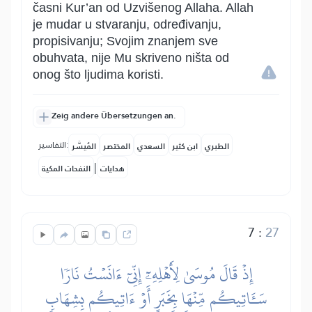
časni Kur’an od Uzvišenog Allaha. Allah
je mudar u stvaranju, određivanju,
propisivanju; Svojim znanjem sve
obuhvata, nije Mu skriveno ništa od
onog što ljudima koristi.
Zeig andere Übersetzungen an.
التفاسير:
الطبري
ابن كثير
السعدي
المختصر
المُيسَّر
|
هدايات
النفحات المكية
7
:
27
إِذۡ قَالَ مُوسَىٰ لِأَهۡلِهِۦٓ إِنِّيٓ ءَانَسۡتُ نَارٗا
سَـَٔاتِيكُم مِّنۡهَا بِخَبَرٍ أَوۡ ءَاتِيكُم بِشِهَابٖ