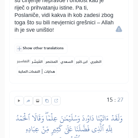
su činjenje nepravde i oholost kad je
riječ o prihvatanju istine. Pa ti,
Poslaniče, vidi kakva ih kob zadesi zbog
toga što su bili nevjernici grešnici – Allah
ih je sve uništio!
Show other translations
التفاسير:
الطبري
ابن كثير
السعدي
المختصر
المُيسَّر
|
هدايات
النفحات المكية
15
:
27
وَلَقَدۡ ءَاتَيۡنَا دَاوُۥدَ وَسُلَيۡمَٰنَ عِلۡمٗاۖ وَقَالَا ٱلۡحَمۡدُ
لِلَّهِ ٱلَّذِي فَضَّلَنَا عَلَىٰ كَثِيرٖ مِّنۡ عِبَادِهِ