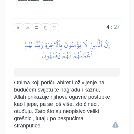
4
:
27
إِنَّ ٱلَّذِينَ لَا يُؤۡمِنُونَ بِٱلۡأٓخِرَةِ زَيَّنَّا لَهُمۡ
أَعۡمَٰلَهُمۡ فَهُمۡ يَعۡمَهُونَ
Onima koji poriču ahiret i oživljenje na
budućem svijetu te nagradu i kaznu,
Allah prikazuje njihove ogavne postupke
kao lijepe, pa se još više, zlo čineći,
otuđuju. Zato što su neopisivo veliki
grešnici, lutaju po bespućima
stranputice.