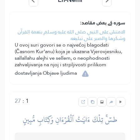
سورہ کے بعض مقاصد:
الامتنان على النبي صلى الله عليه وسلم بنعمة القرآن
وشكرها والصبر على تبليغه.
U ovoj suri govori se o najvećoj blagodati
(Časnom Kur’anu) koja je ukazana Vjerovjesniku,
sallallahu alejhi ve sellem, o neophodnosti
zahvaljivanja na njoj i strpljivosti prilikom
dostavljanja Objave ljudima
27
:
1
طسٓۚ تِلۡكَ ءَايَٰتُ ٱلۡقُرۡءَانِ وَكِتَابٖ مُّبِينٍ