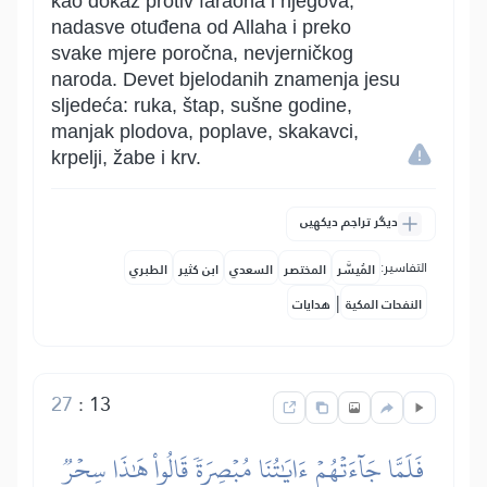
kao dokaz protiv faraona i njegova,
nadasve otuđena od Allaha i preko
svake mjere poročna, nevjerničkog
naroda. Devet bjelodanih znamenja jesu
sljedeća: ruka, štap, sušne godine,
manjak plodova, poplave, skakavci,
krpelji, žabe i krv.
دیگر تراجم دیکھیں
التفاسير:
المُيسَّر
المختصر
السعدي
ابن كثير
الطبري
|
النفحات المكية
هدايات
27
:
13
فَلَمَّا جَآءَتۡهُمۡ ءَايَٰتُنَا مُبۡصِرَةٗ قَالُواْ هَٰذَا سِحۡرٞ