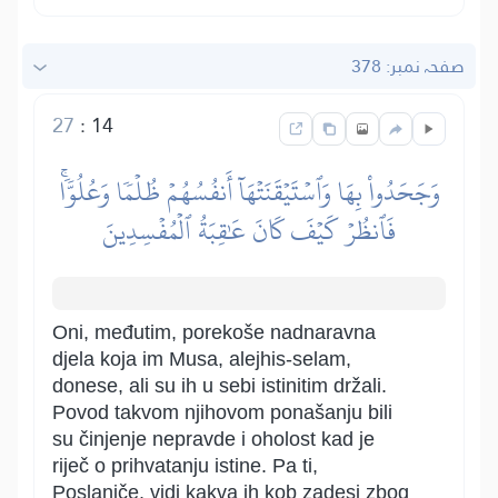
صفحہ نمبر: 378
27
:
14
وَجَحَدُواْ بِهَا وَٱسۡتَيۡقَنَتۡهَآ أَنفُسُهُمۡ ظُلۡمٗا وَعُلُوّٗاۚ
فَٱنظُرۡ كَيۡفَ كَانَ عَٰقِبَةُ ٱلۡمُفۡسِدِينَ
Oni, međutim, porekoše nadnaravna
djela koja im Musa, alejhis-selam,
donese, ali su ih u sebi istinitim držali.
Povod takvom njihovom ponašanju bili
su činjenje nepravde i oholost kad je
riječ o prihvatanju istine. Pa ti,
Poslaniče, vidi kakva ih kob zadesi zbog