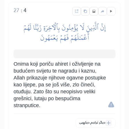
27
:
4
إِنَّ ٱلَّذِينَ لَا يُؤۡمِنُونَ بِٱلۡأٓخِرَةِ زَيَّنَّا لَهُمۡ
أَعۡمَٰلَهُمۡ فَهُمۡ يَعۡمَهُونَ
Onima koji poriču ahiret i oživljenje na
budućem svijetu te nagradu i kaznu,
Allah prikazuje njihove ogavne postupke
kao lijepe, pa se još više, zlo čineći,
otuđuju. Zato što su neopisivo veliki
grešnici, lutaju po bespućima
stranputice.
دیگر تراجم دیکھیں