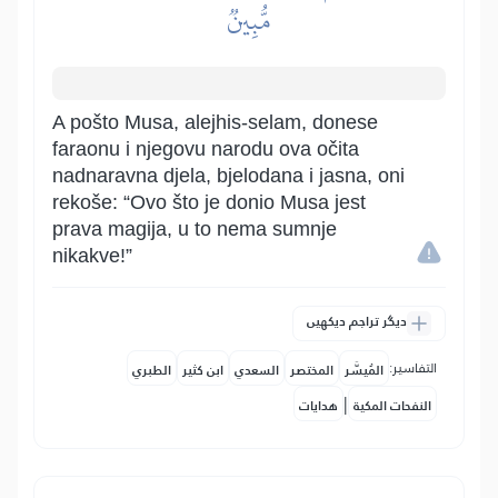
مُّبِينٞ
A pošto Musa, alejhis-selam, donese
faraonu i njegovu narodu ova očita
nadnaravna djela, bjelodana i jasna, oni
rekoše: “Ovo što je donio Musa jest
prava magija, u to nema sumnje
nikakve!”
دیگر تراجم دیکھیں
التفاسير:
المُيسَّر
المختصر
السعدي
ابن كثير
الطبري
|
النفحات المكية
هدايات