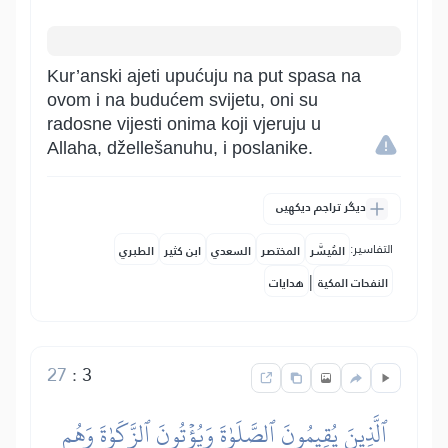
Kur’anski ajeti upućuju na put spasa na
ovom i na budućem svijetu, oni su
radosne vijesti onima koji vjeruju u
Allaha, džellešanuhu, i poslanike.
دیگر تراجم دیکھیں
التفاسير:
المُيسَّر
المختصر
السعدي
ابن كثير
الطبري
|
النفحات المكية
هدايات
27
:
3
ٱلَّذِينَ يُقِيمُونَ ٱلصَّلَوٰةَ وَيُؤۡتُونَ ٱلزَّكَوٰةَ وَهُم