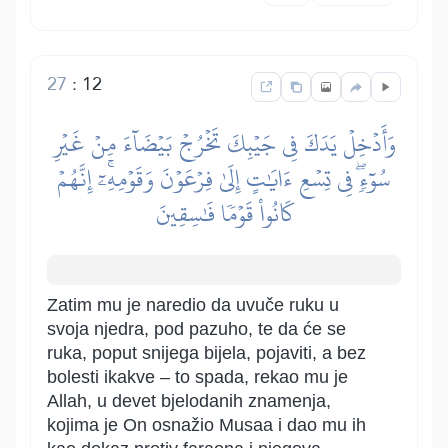
27
:
12
وَأَدۡخِلۡ يَدَكَ فِي جَيۡبِكَ تَخۡرُجۡ بَيۡضَآءَ مِنۡ غَيۡرِ
سُوٓءٖۖ فِي تِسۡعِ ءَايَٰتٍ إِلَىٰ فِرۡعَوۡنَ وَقَوۡمِهِۦٓۚ إِنَّهُمۡ
كَانُواْ قَوۡمٗا فَٰسِقِينَ
Zatim mu je naredio da uvuče ruku u
svoja njedra, pod pazuho, te da će se
ruka, poput snijega bijela, pojaviti, a bez
bolesti ikakve – to spada, rekao mu je
Allah, u devet bjelodanih znamenja,
kojima je On osnažio Musaa i dao mu ih