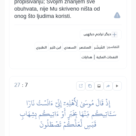
propisivanju; Svojim znanjem sve
obuhvata, nije Mu skriveno ništa od
onog što ljudima koristi.
دیگر تراجم دیکھیں
التفاسير:
المُيسَّر
المختصر
السعدي
ابن كثير
الطبري
|
النفحات المكية
هدايات
27
:
7
إِذۡ قَالَ مُوسَىٰ لِأَهۡلِهِۦٓ إِنِّيٓ ءَانَسۡتُ نَارٗا
سَـَٔاتِيكُم مِّنۡهَا بِخَبَرٍ أَوۡ ءَاتِيكُم بِشِهَابٖ
قَبَسٖ لَّعَلَّكُمۡ تَصۡطَلُونَ