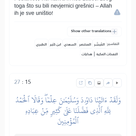
toga što su bili nevjernici grešnici – Allah
ih je sve uništio!
Show other translations
التفاسير:
المُيسَّر
المختصر
السعدي
ابن كثير
الطبري
|
النفحات المكية
هدايات
27
:
15
وَلَقَدۡ ءَاتَيۡنَا دَاوُۥدَ وَسُلَيۡمَٰنَ عِلۡمٗاۖ وَقَالَا ٱلۡحَمۡدُ
لِلَّهِ ٱلَّذِي فَضَّلَنَا عَلَىٰ كَثِيرٖ مِّنۡ عِبَادِهِ
ٱلۡمُؤۡمِنِينَ