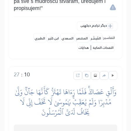
pa sve s mudrošću stvaram, uređujem i
propisujem!”
دیگر تراجم دیکھیں
التفاسير:
المُيسَّر
المختصر
السعدي
ابن كثير
الطبري
|
النفحات المكية
هدايات
27
:
10
وَأَلۡقِ عَصَاكَۚ فَلَمَّا رَءَاهَا تَهۡتَزُّ كَأَنَّهَا جَآنّٞ وَلَّىٰ
مُدۡبِرٗا وَلَمۡ يُعَقِّبۡۚ يَٰمُوسَىٰ لَا تَخَفۡ إِنِّي لَا
يَخَافُ لَدَيَّ ٱلۡمُرۡسَلُونَ