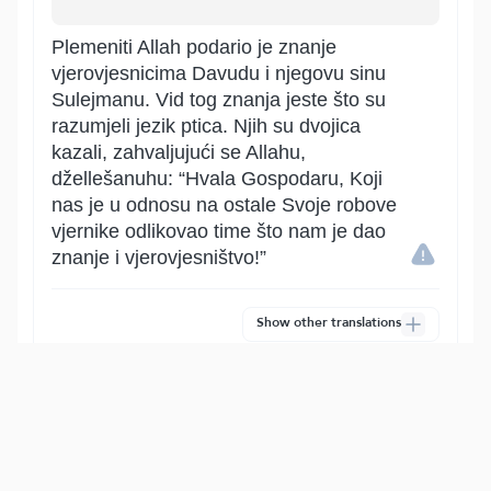
Plemeniti Allah podario je znanje
vjerovjesnicima Davudu i njegovu sinu
Sulejmanu. Vid tog znanja jeste što su
razumjeli jezik ptica. Njih su dvojica
kazali, zahvaljujući se Allahu,
džellešanuhu: “Hvala Gospodaru, Koji
nas je u odnosu na ostale Svoje robove
vjernike odlikovao time što nam je dao
znanje i vjerovjesništvo!”
Show other translations
التفاسير:
المُيسَّر
المختصر
السعدي
ابن كثير
الطبري
|
النفحات المكية
هدايات