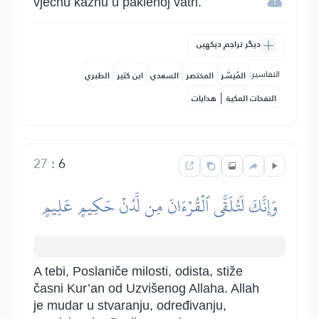
vječnu kaznu u paklenoj vatri.
دیگر تراجم دیکھیں
التفاسير:
المُيسَّر
المختصر
السعدي
ابن كثير
الطبري
|
النفحات المكية
هدايات
27
:
6
وَإِنَّكَ لَتُلَقَّى ٱلۡقُرۡءَانَ مِن لَّدُنۡ حَكِيمٍ عَلِيمٍ
A tebi, Poslaniče milosti, odista, stiže
časni Kur’an od Uzvišenog Allaha. Allah
je mudar u stvaranju, određivanju,