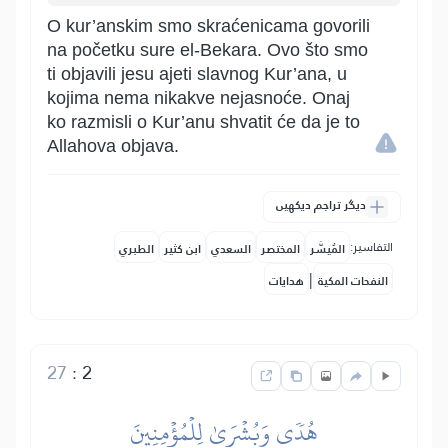
O kur’anskim smo skraćenicama govorili
na početku sure el-Bekara. Ovo što smo
ti objavili jesu ajeti slavnog Kur’ana, u
kojima nema nikakve nejasnoće. Onaj
ko razmisli o Kur’anu shvatit će da je to
Allahova objava.
دیگر تراجم دیکھیں
التفاسير:
المُيسَّر
المختصر
السعدي
ابن كثير
الطبري
|
النفحات المكية
هدايات
27
:
2
هُدٗى وَبُشۡرَىٰ لِلۡمُؤۡمِنِينَ