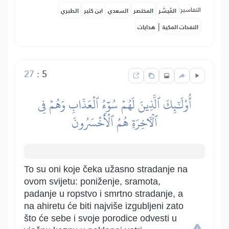
التفاسير:
المُيسَّر
المختصر
السعدي
ابن كثير
الطبري
|
النفحات المكية
هدايات
27
:
5
أُوْلَٰٓئِكَ ٱلَّذِينَ لَهُمۡ سُوٓءُ ٱلۡعَذَابِ وَهُمۡ فِي
ٱلۡأٓخِرَةِ هُمُ ٱلۡأَخۡسَرُونَ
To su oni koje čeka užasno stradanje na
ovom svijetu: poniženje, sramota,
padanje u ropstvo i smrtno stradanje, a
na ahiretu će biti najviše izgubljeni zato
što će sebe i svoje porodice odvesti u