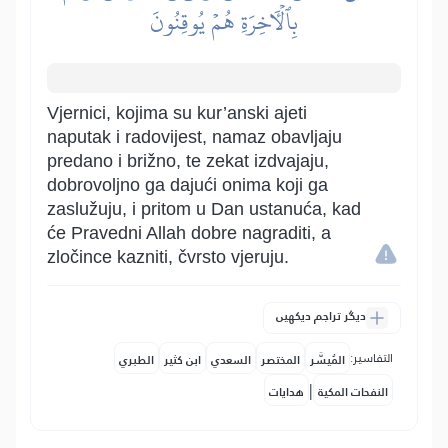
بِٱلۡأٓخِرَةِ هُمۡ يُوقِنُونَ
Vjernici, kojima su kur’anski ajeti
naputak i radovijest, namaz obavljaju
predano i brižno, te zekat izdvajaju,
dobrovoljno ga dajući onima koji ga
zaslužuju, i pritom u Dan ustanuća, kad
će Pravedni Allah dobre nagraditi, a
zločince kazniti, čvrsto vjeruju.
دیگر تراجم دیکھیں
التفاسير:
المُيسَّر
المختصر
السعدي
ابن كثير
الطبري
|
النفحات المكية
هدايات