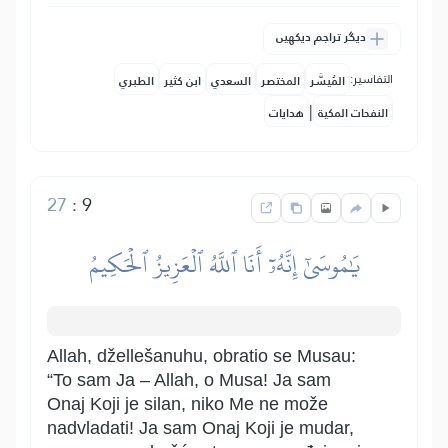
دیگر تراجم دیکھیں
التفاسير:
المُيسَّر
المختصر
السعدي
ابن كثير
الطبري
|
النفحات المكية
هدايات
27
:
9
يَٰمُوسَىٰٓ إِنَّهُۥٓ أَنَا ٱللَّهُ ٱلۡعَزِيزُ ٱلۡحَكِيمُ
Allah, džellešanuhu, obratio se Musau:
“To sam Ja – Allah, o Musa! Ja sam
Onaj Koji je silan, niko Me ne može
nadvladati! Ja sam Onaj Koji je mudar,