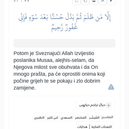
إِلَّا مَن ظَلَمَ ثُمَّ بَدَّلَ حُسۡنَۢا بَعۡدَ سُوٓءٖ فَإِنِّي
غَفُورٞ رَّحِيمٞ
Potom je Sveznajući Allah izvijestio
poslanika Musaa, alejhis-selam, da
Njegova milost sve obuhvata i da On
mnogo prašta, pa će oprostiti onima koji
počine grijeh te se pokaju i zlo dobrim
zamijene.
دیگر تراجم دیکھیں
التفاسير:
المُيسَّر
المختصر
السعدي
ابن كثير
الطبري
|
النفحات المكية
هدايات