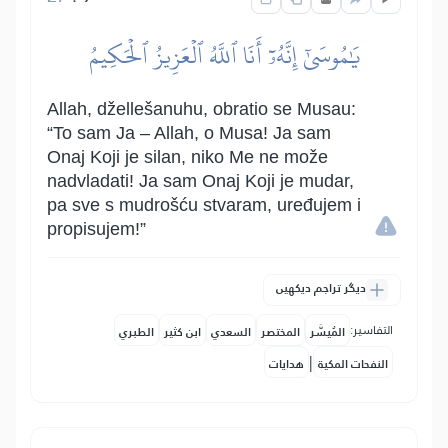
يَٰمُوسَىٰٓ إِنَّهُۥٓ أَنَا ٱللَّهُ ٱلۡعَزِيزُ ٱلۡحَكِيمُ
Allah, džellešanuhu, obratio se Musau:
“To sam Ja – Allah, o Musa! Ja sam
Onaj Koji je silan, niko Me ne može
nadvladati! Ja sam Onaj Koji je mudar,
pa sve s mudrošću stvaram, uređujem i
propisujem!”
دیگر تراجم دیکھیں
التفاسير:
المُيسَّر
المختصر
السعدي
ابن كثير
الطبري
|
النفحات المكية
هدايات