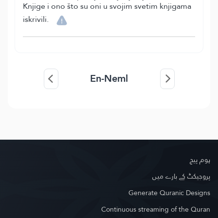
Knjige i ono što su oni u svojim svetim knjigama
iskrivili.
En-Neml
ہوم پیج
پروجیکٹ کے بارے میں
Generate Quranic Designs
Continuous streaming of the Quran