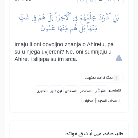
بَلِ ٱدَّٰرَكَ عِلۡمُهُمۡ فِي ٱلۡأٓخِرَةِۚ بَلۡ هُمۡ فِي شَكّٖ
مِّنۡهَاۖ بَلۡ هُم مِّنۡهَا عَمُونَ
Imaju li oni dovoljno znanja o Ahiretu, pa
su u njega uvjereni? Ne, oni sumnjaju u
Ahiret i slijepa su im srca.
دیگر تراجم دیکھیں
التفاسير:
المُيسَّر
المختصر
السعدي
ابن كثير
الطبري
|
النفحات المكية
هدايات
حالیہ صفحہ میں آیات کے فوائد: