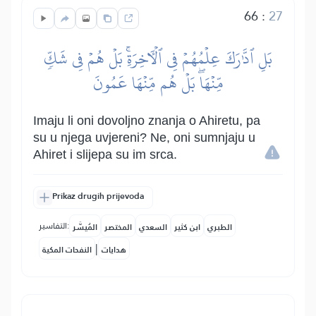
66
:
27
بَلِ ٱدَّٰرَكَ عِلۡمُهُمۡ فِي ٱلۡأٓخِرَةِۚ بَلۡ هُمۡ فِي شَكّٖ
مِّنۡهَاۖ بَلۡ هُم مِّنۡهَا عَمُونَ
Imaju li oni dovoljno znanja o Ahiretu, pa
su u njega uvjereni? Ne, oni sumnjaju u
Ahiret i slijepa su im srca.
Prikaz drugih prijevoda
التفاسير:
الطبري
ابن كثير
السعدي
المختصر
المُيسَّر
|
هدايات
النفحات المكية