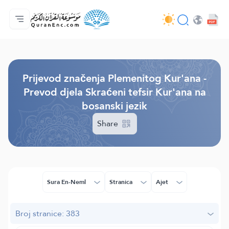
Početna stranica
Sadržaj prijevodā
Audio
Usluge programera - API
O projektu
Kontaktiraj nas
Jezik
Browse Old Version
Prijevod značenja Plemenitog Kur'ana -
Prevod djela Skraćeni tefsir Kur'ana na
bosanski jezik
Share
Sura En-Neml
Stranica
Ajet
Broj stranice: 383