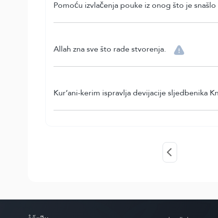
Pomoću izvlačenja pouke iz onog što je snašlo p
Allah zna sve što rade stvorenja.
Kur’ani-kerim ispravlja devijacije sljedbenika Kn