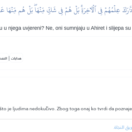
َّٰرَكَ عِلۡمُهُمۡ فِي ٱلۡأٓخِرَةِۚ بَلۡ هُمۡ فِي شَكّٖ مِّنۡهَاۖ بَلۡ هُم مِّنۡهَا ع
u u njega uvjereni? Ne, oni sumnjaju u Ahiret i slijepa su
|
هدايات
النفح
što je ljudima nedokučivo. Zbog toga onaj ko tvrdi da poznaje 
•  النجاة