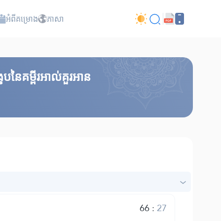
អំពី​គម្រោង
ភាសា
េបនៃគម្ពីរអាល់គួរអាន
66
:
27