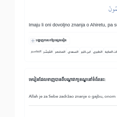
َمُونَ
Imaju li oni dovoljno znanja o Ahiretu, pa s
បង្ហាញការបកប្រែផ្សេងទៀត
التفاسير:
ات المكية
الطبري
ابن كثير
السعدي
المختصر
المُيسَّر
មេរៀនដែលទាញបានពីបណ្តាវាក្យខណ្ឌនៅទំព័រនេះ:
Allah je za Sebe zadržao znanje o gajbu, onom 