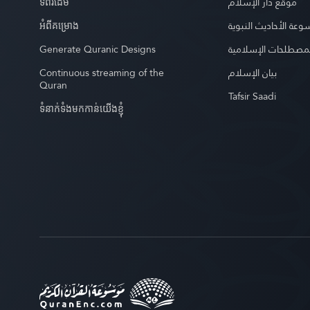
ទំព័រ​ដេីម
موقع دار الإسلام
អំពី​គម្រោង
عة الأحاديث النبوية
Generate Quranic Designs
مصطلحات الإسلامية
Continuous streaming of the
بيان الإسلام
Quran
Tafsir Saadi
ទំនាក់ទំងមកកាន់យើងខ្ញុំ