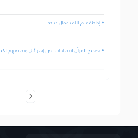
• إحاطة علم الله بأعمال عباده.
تصحيح القرآن لانحرافات بني إسرائيل وتحريفهم لكتب.