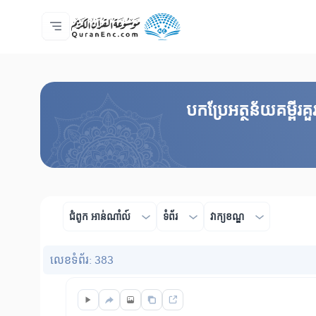
ទំព័រ​ដេីម
មាតិកានៃការបកប្រែ
Audio
សេវាកម្មសម្រាប់អ្នកអភិវឌ្ឍន៍ - API
អំពី​គម្រោង
ទំនាក់ទំងមកកាន់យើងខ្ញុំ
ភាសា
Browse Old Version
បកប្រែអត្ថន័យគម្ពីរ
ជំពូក​ អាន់ណាំល៍
ទំព័រ
វាក្យខណ្ឌ
លេខ​ទំព័រ: 383