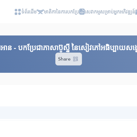
ទំព័រ​ដេីម
មាតិកានៃការបកប្រែ
សេវាកម្មសម្រាប់អ្នកអភិវឌ្ឍន៍
គួរអាន - បកប្រែជាភាសាប៊ូស្នី នៃសៀវភៅអធិប្បាយសង្ខ
Share