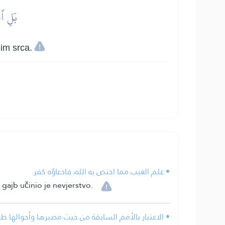
بَلِ ٱد
 im srca.
• علم الغيب مما اختص به الله، فادعاؤه كفر.
gajb učinio je nevjerstvo.
الاعتبار بالأمم السابقة من حيث مصيرها وأحوالها طريق.