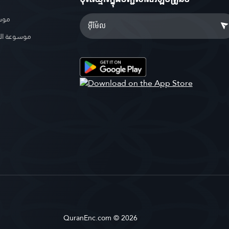
موسو
موسوعة ال
QuranEnc.com © 2026