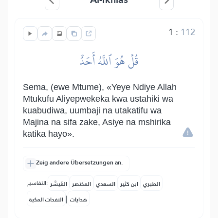
1
:
112
قُلۡ هُوَ ٱللَّهُ أَحَدٌ
Sema, (ewe Mtume), «Yeye Ndiye Allah
Mtukufu Aliyepwekeka kwa ustahiki wa
kuabudiwa, uumbaji na utakatifu wa
Majina na sifa zake, Asiye na mshirika
katika hayo».
Zeig andere Übersetzungen an.
التفاسير:
الطبري
ابن كثير
السعدي
المختصر
المُيسَّر
|
هدايات
النفحات المكية