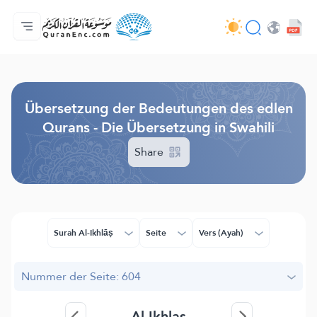
Hauptseite
Inhaltsverzeichnis der Übersetzungen
Audio
Service der Entwickler - API
Über das Projekt
Kontakt
Sprache
Browse Old Version
Übersetzung der Bedeutungen des edlen
Qurans - Die Übersetzung in Swahili
Share
Surah Al-Ikhlāṣ
Seite
Vers (Ayah)
Nummer der Seite: 604
Al-Ikhlas