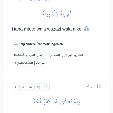
لَمۡ يَلِدۡ وَلَمۡ يُولَدۡ
Hana mtoto wala wazazi wala mke.
Zeig andere Übersetzungen an.
التفاسير:
الطبري
ابن كثير
السعدي
المختصر
المُيسَّر
|
هدايات
النفحات المكية
4
:
112
وَلَمۡ يَكُن لَّهُۥ كُفُوًا أَحَدُۢ