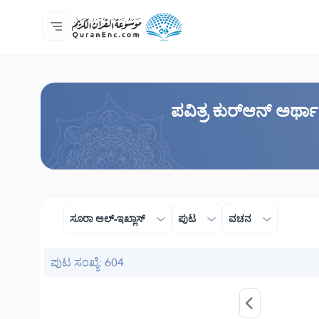
ಮುಖಪುಟ
ಅನುವಾದಗಳ ಸೂಚಿ
Audio
ಡೆವಲಪರ್ ಸೇವೆಗಳು - API
ಯೋಜನೆಯ ಬಗ್ಗೆ
ನಮ್ಮನ್ನು ಕರೆ ಮಾಡಿ
ಭಾಷೆ
Browse Old Version
ಪವಿತ್ರ ಕುರ್‌ಆನ್ ಅರ್ಥ
ಸೂರಾ ಅಲ್ -ಇಖ್ಲಾಸ್
ಪುಟ
ವಚನ
ಪುಟ ಸಂಖ್ಯೆ: 604