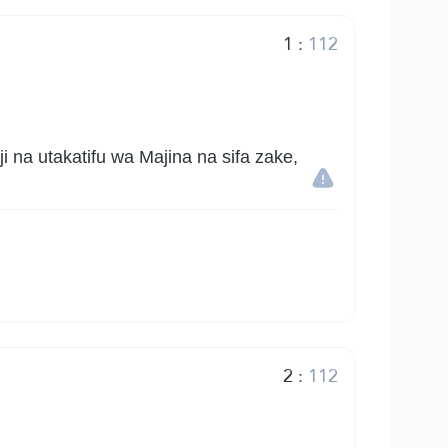
1
:
112
na utakatifu wa Majina na sifa zake,
2
:
112