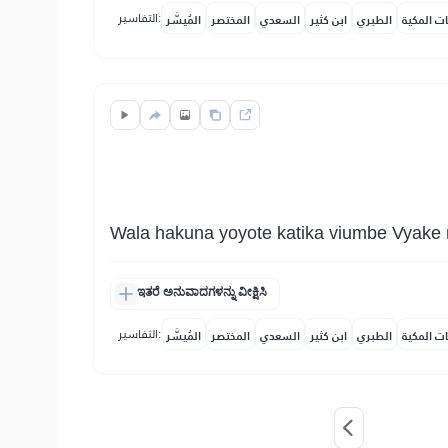
التفاسير:
ات المكية
الطبري
ابن كثير
السعدي
المختصر
المُيسَّر
Wala hakuna yoyote katika viumbe Vyake 
ಇತರೆ ಅನುವಾದಗಳನ್ನು ವೀಕ್ಷಿಸಿ
التفاسير:
ات المكية
الطبري
ابن كثير
السعدي
المختصر
المُيسَّر