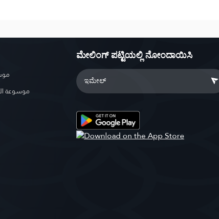
ಮೇಲಿಂಗ್ ಪಟ್ಟಿಯಲ್ಲಿ ನೋಂದಾಯಿಸಿ
موسو
موسوعة ال