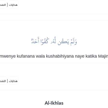
|
هدايات
النفح
وَلَمۡ يَكُن لَّهُۥ كُفُوًا أَحَدُۢ
mwenye kufanana wala kushabihiyana naye katika Majina
|
هدايات
النفح
Al-Ikhlas