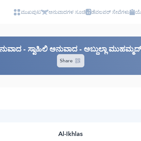
ಮುಖಪುಟ
ಅನುವಾದಗಳ ಸೂಚಿ
ಡೆವಲಪರ್ ಸೇವೆಗಳು
ಯೋ
ಾನುವಾದ - ಸ್ವಾಹಿಲಿ ಅನುವಾದ - ಅಬ್ದುಲ್ಲಾ ಮುಹಮ್ಮ
Share
Al-Ikhlas