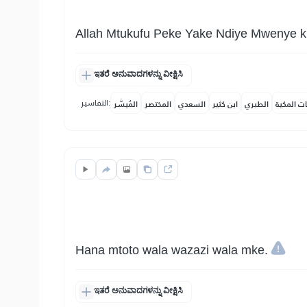
Allah Mtukufu Peke Yake Ndiye Mwenye ku
ಇತರೆ ಅನುವಾದಗಳನ್ನು ವೀಕ್ಷಿಸಿ
التفاسير:
ات المكية
الطبري
ابن كثير
السعدي
المختصر
المُيسَّر
Hana mtoto wala wazazi wala mke.
ಇತರೆ ಅನುವಾದಗಳನ್ನು ವೀಕ್ಷಿಸಿ