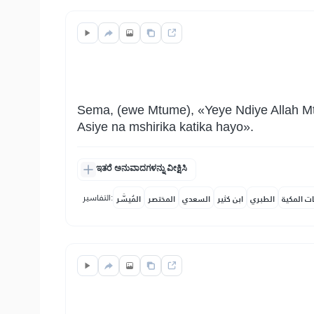
Sema, (ewe Mtume), «Yeye Ndiye Allah Mtu
Asiye na mshirika katika hayo».
ಇತರೆ ಅನುವಾದಗಳನ್ನು ವೀಕ್ಷಿಸಿ
التفاسير:
ات المكية
الطبري
ابن كثير
السعدي
المختصر
المُيسَّر