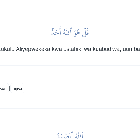
قُلۡ هُوَ ٱللَّهُ أَحَدٌ
kufu Aliyepwekeka kwa ustahiki wa kuabudiwa, uumbaji 
|
هدايات
النفح
ٱللَّهُ ٱلصَّمَدُ