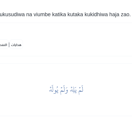
kusudiwa na viumbe katika kutaka kukidhiwa haja zao.
|
هدايات
النفح
لَمۡ يَلِدۡ وَلَمۡ يُولَدۡ