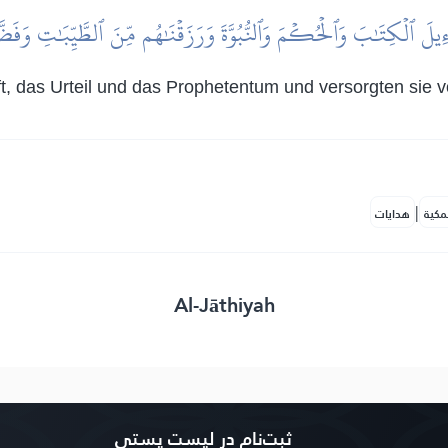
رَٰٓءِيلَ ٱلۡكِتَٰبَ وَٱلۡحُكۡمَ وَٱلنُّبُوَّةَ وَرَزَقۡنَٰهُم مِّنَ ٱلطَّيِّبَٰتِ وَفَضّ
rift, das Urteil und das Prophetentum und versorgten si
|
مكية
هدايات
Al-Jāthiyah
ثبت‌نام در ليست پستى