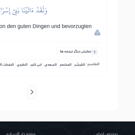
وَلَقَدۡ ءَاتَيۡنَا بَنِيٓ إِسۡ
e von den guten Dingen und bevorzugten
نمایش دیگر ترجمه ها
التفاسير:
المُيسَّر
المختصر
السعدي
ابن كثير
الطبري
النفحات ال
صفحه‌ى اصلى
موقع دار الإسلام