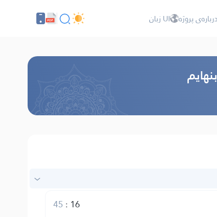
رباره‌ى پروژه
UI زبان
بنهایم
45
:
16