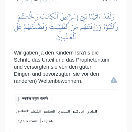
وَلَقَدۡ ءَاتَيۡنَا بَنِيٓ إِسۡرَٰٓءِيلَ ٱلۡكِتَٰبَ وَٱلۡحُكۡمَ
وَٱلنُّبُوَّةَ وَرَزَقۡنَٰهُم مِّنَ ٱلطَّيِّبَٰتِ وَفَضَّلۡنَٰهُمۡ عَلَى
ٱلۡعَٰلَمِينَ
Wir gaben ja den Kindern Isra’ils die
Schrift, das Urteil und das Prophetentum
und versorgten sie von den guten
Dingen und bevorzugten sie vor den
(anderen) Weltenbewohnern.
অন্যান্য অনুবাদ প্রদর্শন
التفاسير:
الطبري
ابن كثير
السعدي
المختصر
المُيسَّر
|
هدايات
النفحات المكية