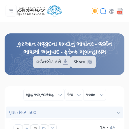
મુખ્ય પેજ
ભાષાંતરોની યાદી
Audio
વિકાસકની સેવાઓ - API
પ્રોજેકટ વિશે
અમારો સંપર્ક
ભાષા
Browse Old Version
કુરઆન મજીદના શબ્દોનું ભાષાંતર - જર્મન
ભાષામાં અનુવાદ - ફ્રેન્ક બૂબન્હાયમ
ડાઉનલોડ કરો
Share
સૂરહ અલ્ જાષિયહ
પેજ
આયત
પૃષ્ઠ નંબર: 500
16
:
45