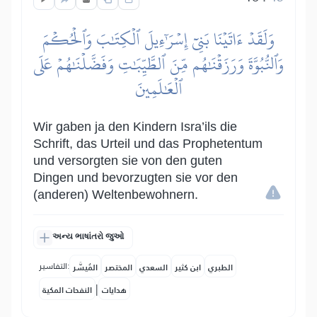
وَلَقَدۡ ءَاتَيۡنَا بَنِيٓ إِسۡرَٰٓءِيلَ ٱلۡكِتَٰبَ وَٱلۡحُكۡمَ
وَٱلنُّبُوَّةَ وَرَزَقۡنَٰهُم مِّنَ ٱلطَّيِّبَٰتِ وَفَضَّلۡنَٰهُمۡ عَلَى
ٱلۡعَٰلَمِينَ
Wir gaben ja den Kindern Isra’ils die
Schrift, das Urteil und das Prophetentum
und versorgten sie von den guten
Dingen und bevorzugten sie vor den
(anderen) Weltenbewohnern.
અન્ય ભાષાંતરો જુઓ
التفاسير:
الطبري
ابن كثير
السعدي
المختصر
المُيسَّر
|
هدايات
النفحات المكية