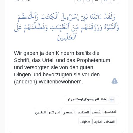
وَلَقَدۡ ءَاتَيۡنَا بَنِيٓ إِسۡرَٰٓءِيلَ ٱلۡكِتَٰبَ وَٱلۡحُكۡمَ
وَٱلنُّبُوَّةَ وَرَزَقۡنَٰهُم مِّنَ ٱلطَّيِّبَٰتِ وَفَضَّلۡنَٰهُمۡ عَلَى
ٱلۡعَٰلَمِينَ
Wir gaben ja den Kindern Isra’ils die
Schrift, das Urteil und das Prophetentum
und versorgten sie von den guten
Dingen und bevorzugten sie vor den
(anderen) Weltenbewohnern.
پیشاندانی وەرگێڕاوەکانی تر
التفاسير:
المُيسَّر
المختصر
السعدي
ابن كثير
الطبري
|
النفحات المكية
هدايات