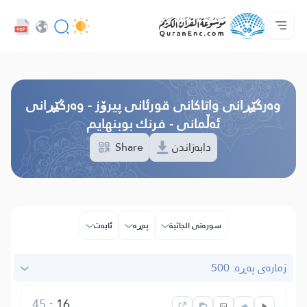
خزمەتگوزاریەکانی پەرەپێدەران - API
پێڕستی وه‌رگێڕاوه‌كان
په‌یوه‌ندیمان پێوه‌ بكه‌
دەربارەی پرۆژە
سه‌ره‌كی
Audio
زمان
Browse Old Version
وه‌رگێڕانی واتاکانی قورئانی پیرۆز - وەرگێڕانی
ئەڵمانی - فرنك بوبنهایم
Share
دابەزاندن
سوره‌تی الجاثیة
پەڕە
ئایه‌ت
ژمارەی پەڕە: 500
45
:
16