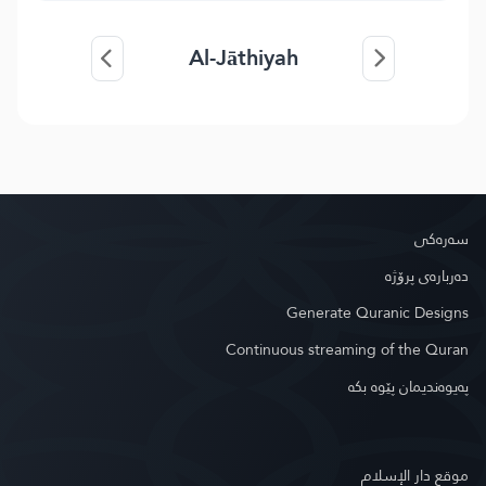
Al-Jāthiyah
سه‌ره‌كی
دەربارەی پرۆژە
Generate Quranic Designs
Continuous streaming of the Quran
په‌یوه‌ندیمان پێوه‌ بكه‌
موقع دار الإسلام