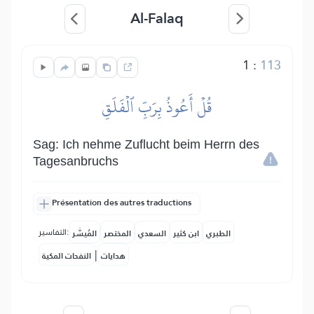
Al-Falaq
1
:
113
قُلۡ أَعُوذُ بِرَبِّ ٱلۡفَلَقِ
Sag: Ich nehme Zuflucht beim Herrn des
Tagesanbruchs
Présentation des autres traductions
التفاسير:
الطبري
ابن كثير
السعدي
المختصر
المُيسَّر
|
هدايات
النفحات المكية