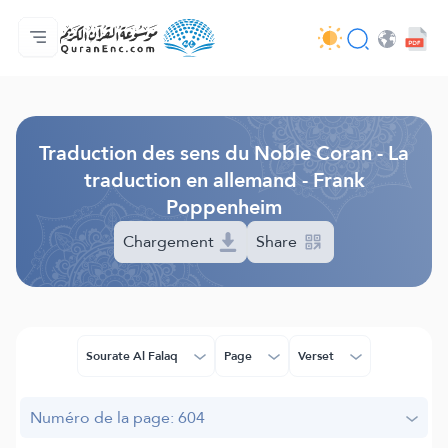
Accueil
Index des traductions
Audio
Services des développeurs du site - API
Autour du projet
Nous contacter
Langue
Browse Old Version
Traduction des sens du Noble Coran - La
traduction en allemand - Frank
Poppenheim
Chargement
Share
Sourate Al Falaq
Page
Verset
Numéro de la page: 604