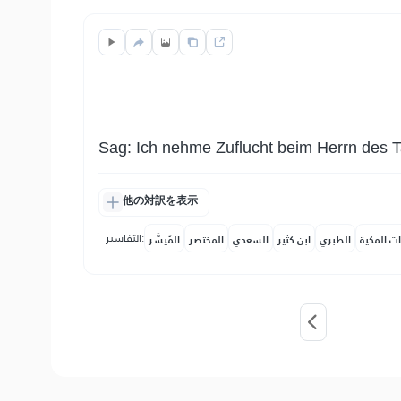
Sag: Ich nehme Zuflucht beim Herrn des 
他の対訳を表示
التفاسير:
ات المكية
الطبري
ابن كثير
السعدي
المختصر
المُيسَّر