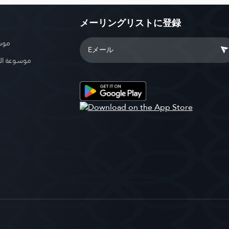
メーリングリストに登録
موسو
موسوعة ال