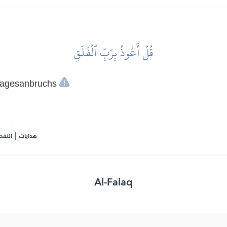
قُلۡ أَعُوذُ بِرَبِّ ٱلۡفَلَقِ
Tagesanbruchs
|
هدايات
النفح
Al-Falaq