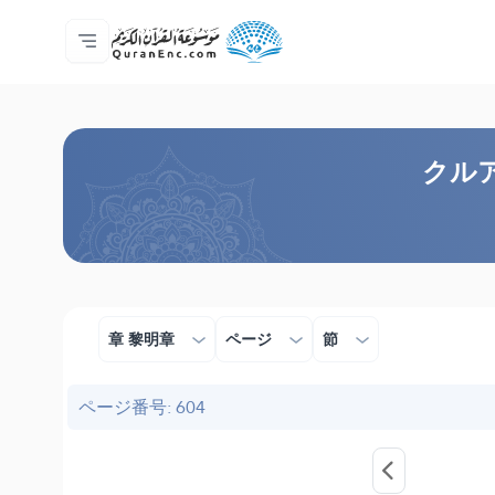
ホーム
対訳の目次
Audio
開発者向け提供サービス - API
事業内容
お問い合わせ
言語
Browse Old Version
クルアー
章 黎明章
ページ
節
ページ番号: 604