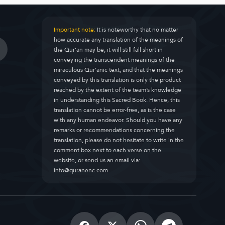
Important note:
It is noteworthy that no matter
how accurate any translation of the meanings of
the Qur’an may be, it will still fall short in
conveying the transcendent meanings of the
miraculous Qur’anic text, and that the meanings
conveyed by this translation is only the product
reached by the extent of the team’s knowledge
in understanding this Sacred Book. Hence, this
translation cannot be error-free, as is the case
with any human endeavor. Should you have any
remarks or recommendations concerning the
translation, please do not hesitate to write in the
comment box next to each verse on the
website, or send us an email via:
info@quranenc.com