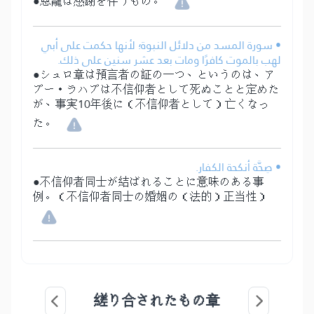
●恩寵は感謝を伴うもの。
• سورة المسد من دلائل النبوة؛ لأنها حكمت على أبي
لهب بالموت كافرًا ومات بعد عشر سنين على ذلك.
●シュロ章は預言者の証の一つ、というのは、ア
ブー・ラハブは不信仰者として死ぬことと定めた
が、事実10年後に（不信仰者として）亡くなっ
た。
• صِحَّة أنكحة الكفار.
●不信仰者同士が結ばれることに意味のある事
例。（不信仰者同士の婚姻の（法的）正当性）
縒り合されたもの章